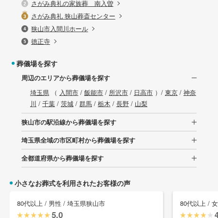
さがみ典礼の家族葬 南入曽
さがみ典礼 狭山葬斎センター
狭山市入間川ホール
徳正寺
葬儀場を探す
周辺のエリアから葬儀場を探す
埼玉県
（
入間市
/
飯能市
/
所沢市
/
日高市
）/
東京
/
神奈
川
/
千葉
/
茨城
/
群馬
/
栃木
/
長野
/
山梨
狭山市の駅沿線から葬儀場を探す
埼玉県全域の市区町村から葬儀場を探す
全都道府県から葬儀場を探す
小さなお葬式を利用されたお客様の声
80代以上 / 男性 / 埼玉県狭山市
80代以上 / 
5.0