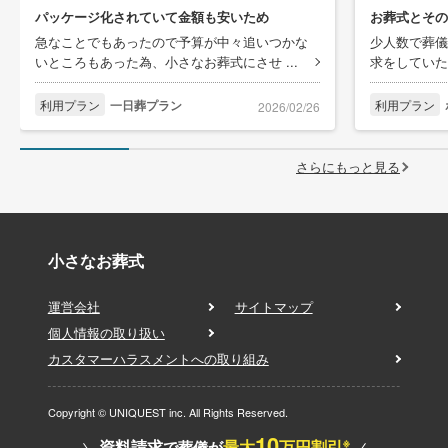
パッケージ化されていて金額も安いため
お葬式とその
急なことでもあったので予算が中々追いつかな
少人数で葬儀
いところもあった為、小さなお葬式にさせ ...
求をしていた
利用プラン
一日葬プラン
利用プラン
2026/02/26
さらにもっと見る
小さなお葬式
運営会社
サイトマップ
個人情報の取り扱い
カスタマーハラスメントへの取り組み
Copyright © UNIQUEST inc. All Rights Reserved.
10
※
資料請求
最大
万円割引
で葬儀が