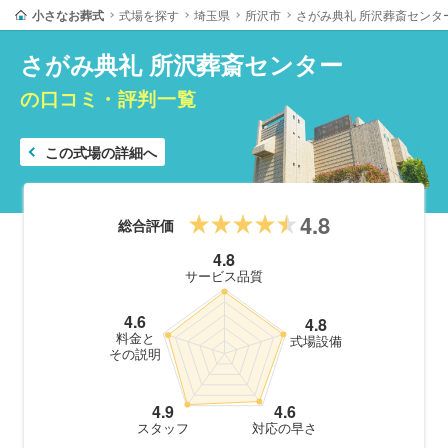
小さなお葬式
式場を探す
埼玉県
所沢市
さがみ典礼 所沢葬斎センタ
さがみ典礼 所沢葬斎センター
の口コミ・評判一覧
この式場の詳細へ
4.8
総合評価
4.8
サービス品質
4.6
4.8
料金と
式場設備
その説明
4.9
4.6
スタッフ
対応の早さ