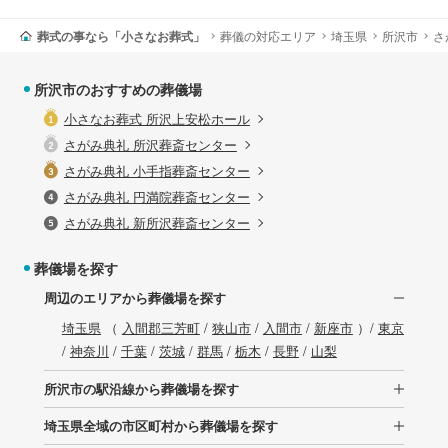
葬式の事なら「小さなお葬式」
葬儀の対応エリア
埼玉県
所沢市
さ
所沢市のおすすめの葬儀場
小さなお葬式 所沢上安松ホール
さがみ典礼 所沢葬斎センター
さがみ典礼 小手指葬斎センター
さがみ典礼 円満院葬斎センター
さがみ典礼 新所沢葬斎センター
葬儀場を探す
周辺のエリアから葬儀場を探す
埼玉県
（
入間郡三芳町
/
狭山市
/
入間市
/
新座市
）/
東京
/
神奈川
/
千葉
/
茨城
/
群馬
/
栃木
/
長野
/
山梨
所沢市の駅沿線から葬儀場を探す
埼玉県全域の市区町村から葬儀場を探す