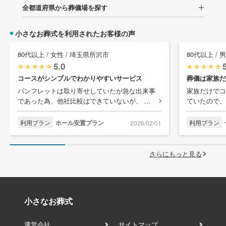
全都道府県から葬儀場を探す
小さなお葬式を利用されたお客様の声
80代以上 / 女性 / 埼玉県所沢市
80代以上 / 
5.0
コースがシンプルでわかりやすいサービス
葬儀は家族だ
パンフレットは取り寄せしていたが急な出来事
家族だけでコ
であった為、他社比較はできていないが、 ...
ていたので、
利用プラン
ホール安置プラン
利用プラン
2026/02/01
さらにもっと見る
小さなお葬式
運営会社
サイトマップ