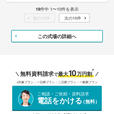
19
件中 1〜10件を表示
前の10件
次の10件
この式場の詳細へ
10
※
無料資料請求
最大
万円割
で
※対象プラン：一日葬プラン・二日葬プラン・一般葬プラン
ご相談・ご依頼・資料請求
電話をかける
（無料）