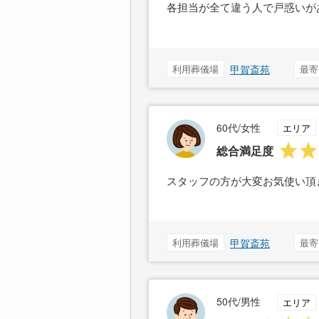
各担当が全て違う人で戸惑いが
利用葬儀場
甲賀斎苑
最寄
60代/女性
エリア
総合満足度
スタッフの方が大変お気使い頂
利用葬儀場
甲賀斎苑
最寄
50代/男性
エリア