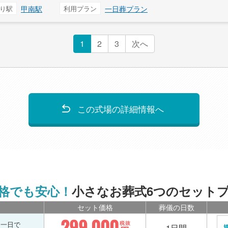
り駅
甲南駅
利用プラン
一日葬プラン
1
2
3
次へ
この式場の詳細情報へ
格でも安心！
小さなお葬式6つのセット
セット価格
葬儀の日数
299,000
を一日で
税抜
1日間