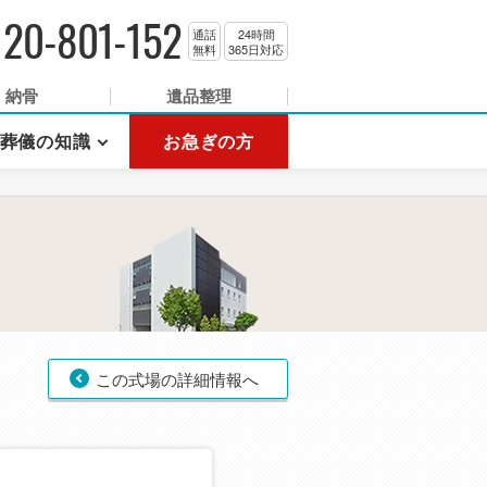
120-801-152
通話
24時間
無料
365日対応
納骨
遺品整理
葬儀の知識
お急ぎの方
この式場の詳細情報へ