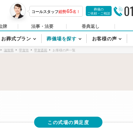
0
葬儀の
65
コールスタッフ
総勢
名！
ご依頼・ご相談
位牌
法事・法要
香典返し
お葬式プラン
葬儀場を探す
お客様の声
滋賀県
甲賀市
甲賀斎苑
お客様の声一覧
この式場の満足度