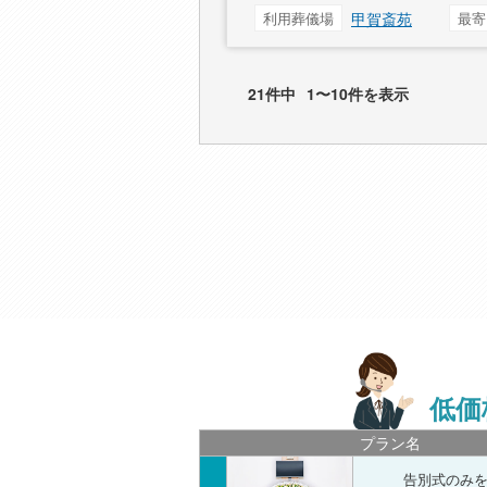
利用葬儀場
甲賀斎苑
最寄
21件中
1〜10件を表示
低価
プラン名
告別式のみ