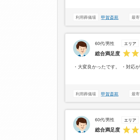
利用葬儀場
甲賀斎苑
最寄
60代/男性
エリア
総合満足度
・大変良かったです。 ・対応
利用葬儀場
甲賀斎苑
最寄
60代/男性
エリア
総合満足度