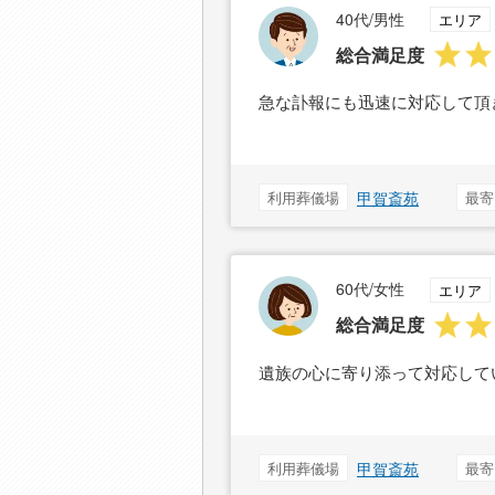
40代/男性
エリア
総合満足度
急な訃報にも迅速に対応して頂
利用葬儀場
甲賀斎苑
最寄
60代/女性
エリア
総合満足度
遺族の心に寄り添って対応して
利用葬儀場
甲賀斎苑
最寄