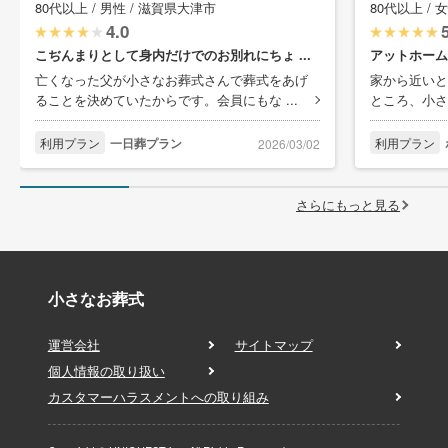
80代以上 / 男性 / 滋賀県大津市
80代以上 / 
4.0
こぢんまりとして身内だけでのお別れにちょ ...
アットホーム
亡くなった父が小さなお葬式さんで葬式をあげ
家から近いと
ることを決めていたからです。会員にもな ...
ところ、小さ
利用プラン
一日葬プラン
利用プラン
2026/03/02
さらにもっと見る
小さなお葬式
運営会社
サイトマップ
個人情報の取り扱い
カスタマーハラスメントへの取り組み