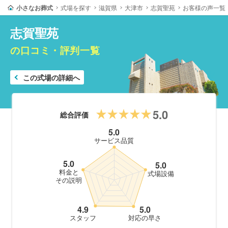
小さなお葬式
式場を探す
滋賀県
大津市
志賀聖苑
お客様の声一覧
志賀聖苑
の口コミ・評判一覧
この式場の詳細へ
5.0
総合評価
5.0
サービス品質
5.0
5.0
料金と
式場設備
その説明
4.9
5.0
スタッフ
対応の早さ