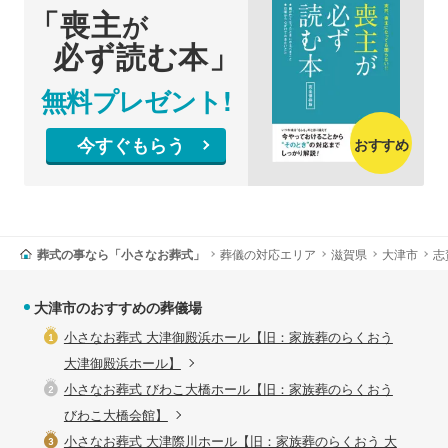
「喪主
が
必ず読む本」
無料プレゼント!
今すぐもらう
おすすめ
葬式の事なら「小さなお葬式」
葬儀の対応エリア
滋賀県
大津市
志
大津市のおすすめの葬儀場
小さなお葬式 大津御殿浜ホール【旧：家族葬のらくおう
大津御殿浜ホール】
小さなお葬式 びわこ大橋ホール【旧：家族葬のらくおう
びわこ大橋会館】
小さなお葬式 大津際川ホール【旧：家族葬のらくおう 大