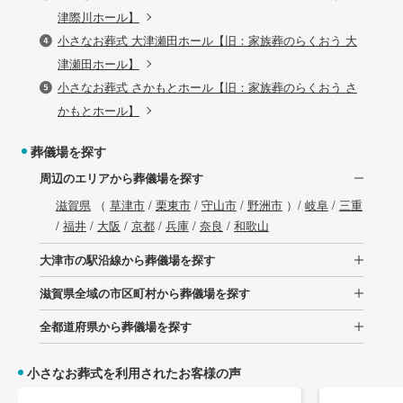
津際川ホール】
小さなお葬式 大津瀬田ホール【旧：家族葬のらくおう 大
津瀬田ホール】
小さなお葬式 さかもとホール【旧：家族葬のらくおう さ
かもとホール】
葬儀場を探す
周辺のエリアから葬儀場を探す
滋賀県
（
草津市
/
栗東市
/
守山市
/
野洲市
）/
岐阜
/
三重
/
福井
/
大阪
/
京都
/
兵庫
/
奈良
/
和歌山
大津市の駅沿線から葬儀場を探す
滋賀県全域の市区町村から葬儀場を探す
全都道府県から葬儀場を探す
小さなお葬式を利用されたお客様の声