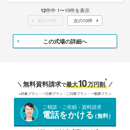
12
件中 1〜10件を表示
前の10件
次の10件
この式場の詳細へ
10
※
無料資料請求
最大
万円割
で
※対象プラン：一日葬プラン・二日葬プラン・一般葬プラン
ご相談・ご依頼・資料請求
電話をかける
（無料）