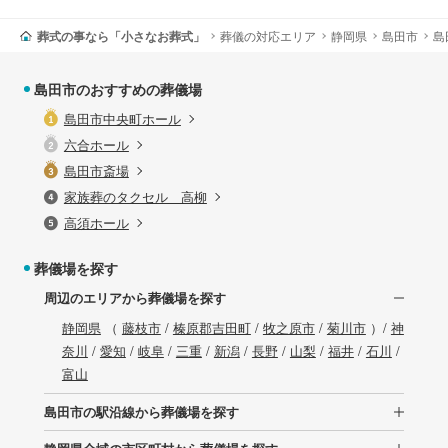
葬式の事なら「小さなお葬式」
葬儀の対応エリア
静岡県
島田市
島
島田市のおすすめの葬儀場
島田市中央町ホール
六合ホール
島田市斎場
家族葬のタクセル 高柳
高須ホール
葬儀場を探す
周辺のエリアから葬儀場を探す
静岡県
（
藤枝市
/
榛原郡吉田町
/
牧之原市
/
菊川市
）/
神
奈川
/
愛知
/
岐阜
/
三重
/
新潟
/
長野
/
山梨
/
福井
/
石川
/
富山
島田市の駅沿線から葬儀場を探す