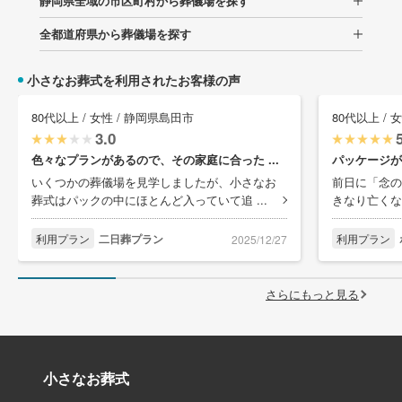
静岡県全域の市区町村から葬儀場を探す
全都道府県から葬儀場を探す
小さなお葬式を利用されたお客様の声
80代以上 / 女性 / 静岡県島田市
80代以上 / 
3.0
色々なプランがあるので、その家庭に合った ...
パッケージが
いくつかの葬儀場を見学しましたが、小さなお
前日に「念の
葬式はパックの中にほとんど入っていて追 ...
きなり亡くな
利用プラン
二日葬プラン
利用プラン
2025/12/27
さらにもっと見る
小さなお葬式