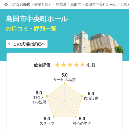
小さなお葬式
式場を探す
静岡県
島田市
島田市中央町ホール
お客
島田市中央町ホール
の口コミ・評判一覧
この式場の詳細へ
4.8
総合評価
5.0
サービス品質
5.0
5.0
料金と
式場設備
その説明
5.0
5.0
スタッフ
対応の早さ