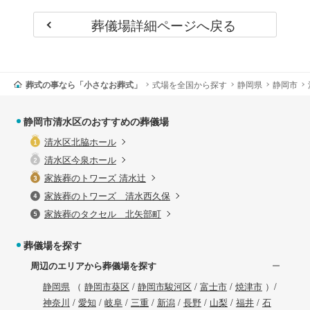
葬儀場詳細ページへ戻る
葬式の事なら「小さなお葬式」
式場を全国から探す
静岡県
静岡市
静岡市清水区のおすすめの葬儀場
清水区北脇ホール
清水区今泉ホール
家族葬のトワーズ 清水辻
家族葬のトワーズ 清水西久保
家族葬のタクセル 北矢部町
葬儀場を探す
周辺のエリアから葬儀場を探す
静岡県
（
静岡市葵区
/
静岡市駿河区
/
富士市
/
焼津市
）/
神奈川
/
愛知
/
岐阜
/
三重
/
新潟
/
長野
/
山梨
/
福井
/
石