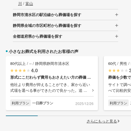
川
/
富山
静岡市清水区の駅沿線から葬儀場を探す
静岡県全域の市区町村から葬儀場を探す
全都道府県から葬儀場を探す
小さなお葬式を利用されたお客様の声
80代以上 / -- / 静岡県静岡市清水区
60代 / 男性
4.0
形式にこだわらず費用もおさえたい方の葬儀 ...
葬儀を少数で
他社より費用が抑えることができ、家から近い
サイトで調べ
式場を選べる事ができたので良かった。追 ...
べて比較的安
利用プラン
一日葬プラン
利用プラン
2025/12/26
さらにもっと見る