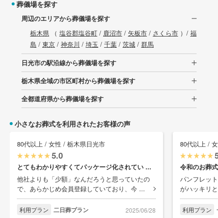
葬儀場を探す
周辺のエリアから葬儀場を探す
栃木県
（
塩谷郡塩谷町
/
鹿沼市
/
矢板市
/
さくら市
）/
福
島
/
東京
/
神奈川
/
埼玉
/
千葉
/
茨城
/
群馬
日光市の駅沿線から葬儀場を探す
栃木県全域の市区町村から葬儀場を探す
全都道府県から葬儀場を探す
小さなお葬式を利用されたお客様の声
80代以上 / 女性 / 栃木県日光市
80代以上 / 
5.0
とてもわかりやすくてパッケージ化されてい ...
令和のお葬式
他社よりも「少額」なんだろうと思っていたの
パンフレット
で、あらかじめ会員登録していており、今 ...
がハッキリと
利用プラン
二日葬プラン
利用プラン
2025/06/28