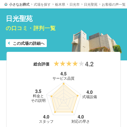
小さなお葬式
式場を探す
栃木県
日光市
日光聖苑
お客様の声一覧
日光聖苑
の口コミ・評判一覧
この式場の詳細へ
4.2
総合評価
4.5
サービス品質
3.5
4.0
料金と
式場設備
その説明
4.0
4.0
スタッフ
対応の早さ