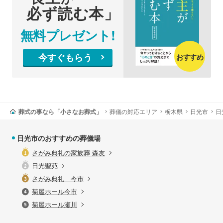
必ず読む本」
無料プレゼント!
今すぐもらう
おすすめ
葬式の事なら「小さなお葬式」
葬儀の対応エリア
栃木県
日光市
日
日光市のおすすめの葬儀場
さがみ典礼の家族葬 森友
日光聖苑
さがみ典礼 今市
菊屋ホール今市
菊屋ホール瀬川