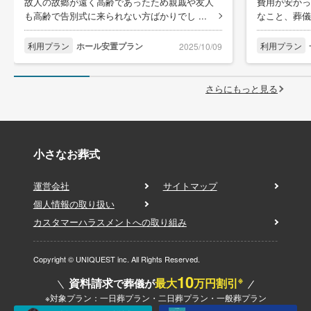
故人の故郷が遠く高齢であったため親戚や友人
費用が安かっ
も高齢で告別式に来られない方ばかりでし ...
なこと、葬儀
利用プラン
ホール安置プラン
利用プラン
2025/10/09
さらにもっと見る
小さなお葬式
運営会社
サイトマップ
個人情報の取り扱い
カスタマーハラスメントへの取り組み
Copyright © UNIQUEST inc. All Rights Reserved.
10
※
資料請求
最大
万円割引
で葬儀が
※対象プラン：一日葬プラン・二日葬プラン・一般葬プラン