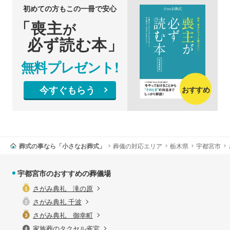
初めての方もこの一冊で安心
「喪主
が
必ず読む本」
無料プレゼント!
今すぐもらう
おすすめ
葬式の事なら「小さなお葬式」
葬儀の対応エリア
栃木県
宇都宮市
宇都宮市のおすすめの葬儀場
さがみ典礼 滝の原
さがみ典礼 千波
さがみ典礼 御幸町
家族葬のタクセル雀宮