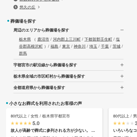
悠久の丘
葬儀場を探す
周辺のエリアから葬儀場を探す
栃木県
（
鹿沼市
/
河内郡上三川町
/
下都賀郡壬生町
/
塩
谷郡高根沢町
）/
福島
/
東京
/
神奈川
/
埼玉
/
千葉
/
茨城
/
群馬
宇都宮市の駅沿線から葬儀場を探す
栃木県全域の市区町村から葬儀場を探す
全都道府県から葬儀場を探す
小さなお葬式を利用されたお客様の声
80代以上 / 女性 / 栃木県宇都宮市
80代以上 / 
5.0
故人が高齢で葬式に参列される方が少ない。 ...
いろいろなコ