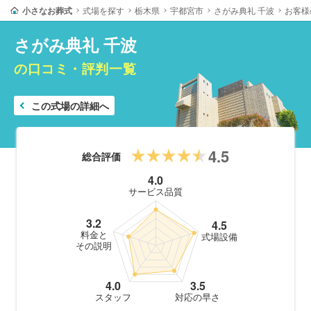
小さなお葬式
式場を探す
栃木県
宇都宮市
さがみ典礼 千波
お客様
さがみ典礼 千波
の口コミ・評判一覧
この式場の詳細へ
4.5
総合評価
4.0
サービス品質
3.2
4.5
料金と
式場設備
その説明
4.0
3.5
スタッフ
対応の早さ