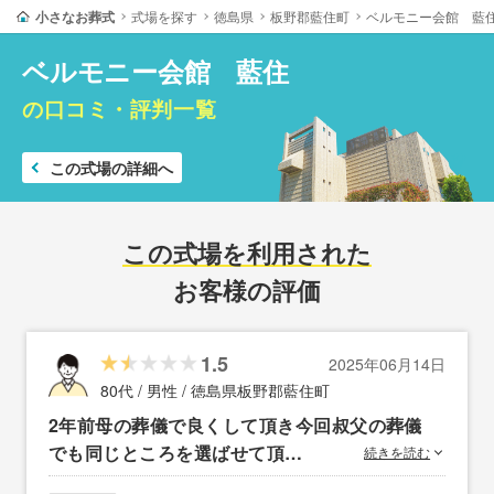
小さなお葬式
式場を探す
徳島県
板野郡藍住町
ベルモニー会館 藍
ベルモニー会館 藍住
の口コミ・評判一覧
この式場の詳細へ
この式場を利用された
お客様の評価
1.5
2025年06月14日
80代 / 男性 /
徳島県板野郡藍住町
2年前母の葬儀で良くして頂き今回叔父の葬儀
でも同じところを選ばせて頂…
続きを読む