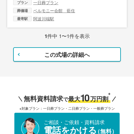
一日葬プラン
プラン
ベルモニー会館 藍住
葬儀場
阿波川端駅
最寄駅
1
件中 1〜1件を表示
この式場の詳細へ
10
※
無料資料請求
最大
万円割
で
※対象プラン：一日葬プラン・二日葬プラン・一般葬プラン
ご相談・ご依頼・資料請求
電話をかける
（無料）