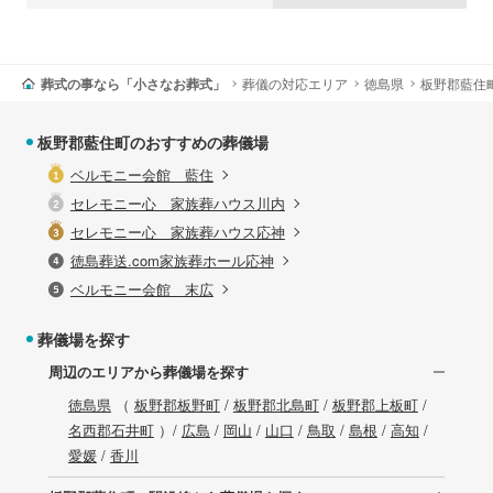
葬式の事なら「小さなお葬式」
葬儀の対応エリア
徳島県
板野郡藍住
板野郡藍住町のおすすめの葬儀場
ベルモニー会館 藍住
セレモニー心 家族葬ハウス川内
セレモニー心 家族葬ハウス応神
徳島葬送.com家族葬ホール応神
ベルモニー会館 末広
葬儀場を探す
周辺のエリアから葬儀場を探す
徳島県
（
板野郡板野町
/
板野郡北島町
/
板野郡上板町
/
名西郡石井町
）/
広島
/
岡山
/
山口
/
鳥取
/
島根
/
高知
/
愛媛
/
香川