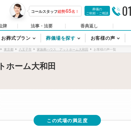
0
葬儀の
65
コールスタッフ
総勢
名！
ご依頼・ご相談
位牌
法事・法要
香典返し
お葬式プラン
葬儀場を探す
お客様の声
東京都
八王子市
家族葬ハウス アットホーム大和田
お客様の声一覧
トホーム大和田
この式場の満足度