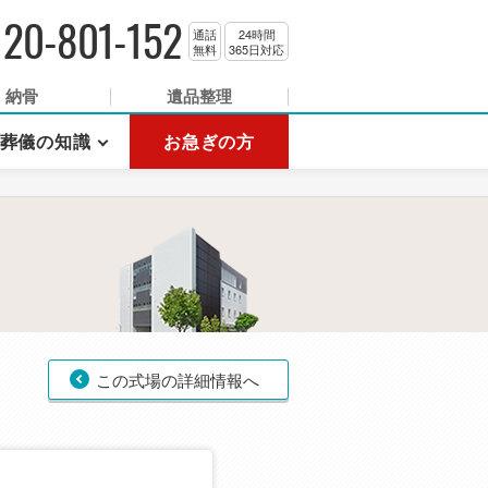
120-801-152
通話
24時間
無料
365日対応
納骨
遺品整理
葬儀の知識
お急ぎの方
この式場の詳細情報へ