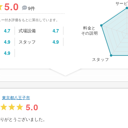
5.0
サービ
9件
ュー付き評価をもとに算出しています。
料金と
4.7
式場設備
4.7
その説明
4.9
スタッフ
4.9
4.9
スタッフ
東京都八王子市
5.0
ありがとうございました。