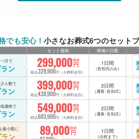
格でも安心！
小さなお葬式6つのセット
セット価格
葬儀の日数
299,000
を一日で
税抜
1日間
円
プラン
（告別式のみ）
328,900
税込
円（火葬料金別）
399,000
を少人数で
税抜
2日間
円
プラン
（通夜･告別式）
438,900
税込
円（火葬料金別）
549,000
を低価格で
税抜
2日間
円
プラン
（通夜･告別式）
603,900
税込
円（火葬料金別）
89,000
を最小限に
税抜
1日間
円
プラン
（出棺まで）