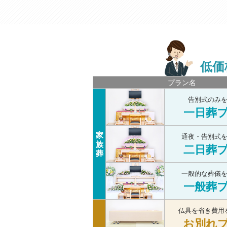
低価
プラン名
告別式のみ
一日葬
家
通夜・告別式
族
二日葬
葬
一般的な葬儀
一般葬
仏具を省き費用
お別れ