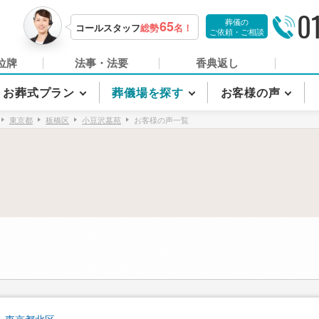
0
葬儀の
65
コールスタッフ
総勢
名！
ご依頼・ご相談
位牌
法事・法要
香典返し
お葬式プラン
葬儀場を探す
お客様の声
東京都
板橋区
小豆沢墓苑
お客様の声一覧