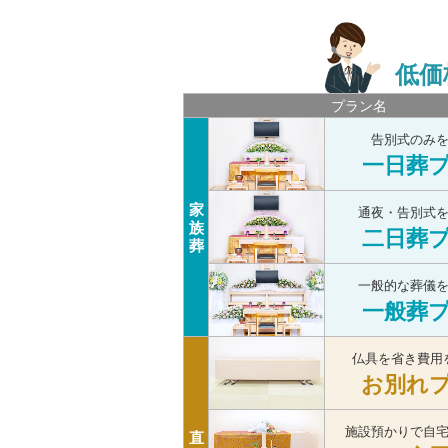
低価
プラン名
告別式のみ
一日葬
家
通夜・告別式
族
二日葬
葬
一般的な葬儀
一般葬
仏具を省き費用
お別れ
施設預かりで自
直