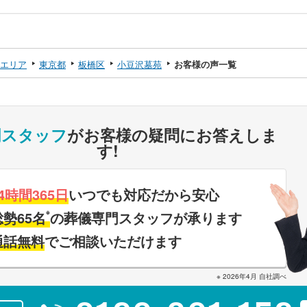
エリア
東京都
板橋区
小豆沢墓苑
お客様の声一覧
門スタッフ
がお客様の疑問にお答えしま
す!
4時間365日
いつでも対応だから安心
※
総勢65名
の葬儀専門スタッフが承ります
通話無料
でご相談いただけます
※ 2026年4月 自社調べ