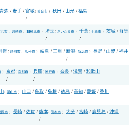
青森
/
岩手
/
宮城
秋田
/
山形
/
福島
（
仙台市
）
/
埼玉
千葉
茨城
/
群馬
横浜市
、
川崎市
、
相模原市
）
（
さいたま市
）
（
千葉市
）
/
/
静岡
岐阜
/
三重
/
新潟
長野
/
山梨
/
福井
（
静岡市
、
浜松市
）
（
新潟市
）
/
/
京都
兵庫
奈良
/
滋賀
/
和歌山
市
）
（
京都市
）
（
神戸市
）
/
/
山
山口
/
鳥取
/
島根
/
徳島
/
高知
/
愛媛
/
香川
（
岡山市
）
長崎
/
佐賀
/
熊本
大分
/
宮崎
/
鹿児島
/
沖縄
福岡市
）
（
熊本市
）
/