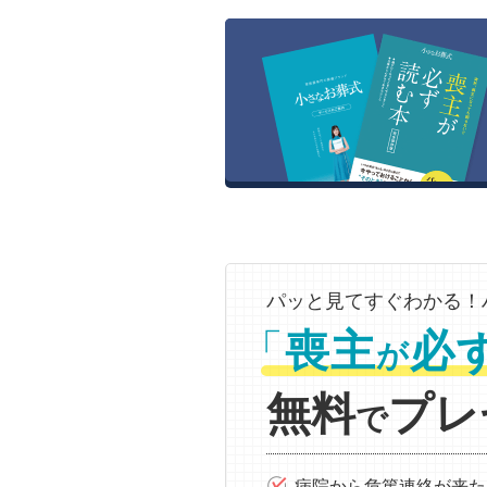
パッと見てすぐわかる！
「
喪主
必
が
無料
プレ
で
病院から危篤連絡が来た