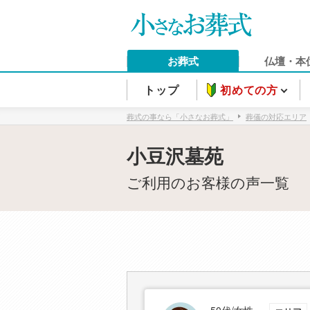
お葬式
仏壇・本
トップ
初めての方
葬式の事なら「小さなお葬式」
葬儀の対応エリア
小豆沢墓苑
ご利用のお客様の声一覧