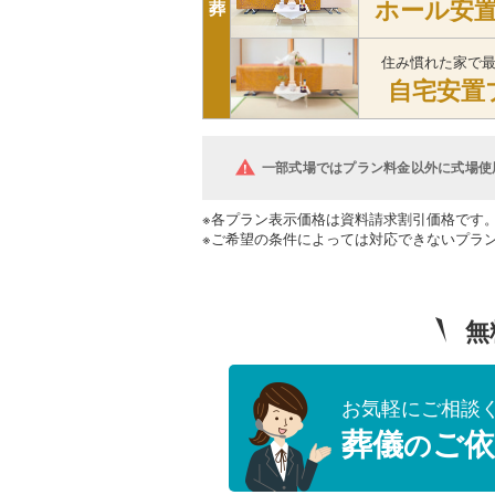
ホール安
葬
住み慣れた家で
自宅安置
一部式場ではプラン料金以外に式場使
※各プラン表示価格は資料請求割引価格です
※ご希望の条件によっては対応できないプラ
無
お気軽にご相談
葬儀
ご依
の