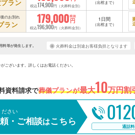
置プラン
（出棺まで）
174,900
税込
円（火葬料金別）
179,000
最後のお別れ
税抜
1日間
円
プラン
（出棺まで）
196,900
税込
円（火葬料金別）
用料等が発生します。
火葬料金は別途お客様負担となります
。
ンがございます。詳しくはお電話ください。
10
最大
万円割引
料資料請求で
葬儀プランが
012
ください
頼・ご相談
こちら
は
通話料