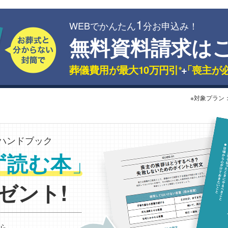
1
WEBでかんたん
分お申込み！
無料資料請求は
葬儀費用が最大10万円引
+
「喪主が
※
※対象プラン
ハンドブック
」
ず読む本
ゼント!
ら