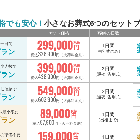
格でも安心！
小さなお葬式6つのセット
セット価格
葬儀の日数
299,000
を一日で
税抜
1日間
円
プラン
（告別式のみ）
328,900
税込
円（火葬料金別）
399,000
を少人数で
税抜
2日間
円
プラン
（通夜･告別式）
438,900
税込
円（火葬料金別）
549,000
を低価格で
税抜
2日間
円
プラン
（通夜･告別式）
603,900
税込
円（火葬料金別）
89,000
を最小限に
税抜
1日間
円
プラン
（出棺まで）
97,900
税込
円（火葬料金別）
159,000
宅の準備不要
税抜
1日間
円