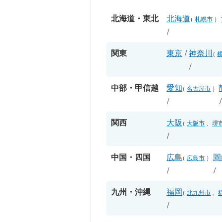
北海道・東北
北海道
（
札幌市
）
/
関東
東京
/
神奈川
（
/
中部・甲信越
愛知
（
名古屋市
）
/
関西
大阪
（
大阪市
、
堺
/
中国・四国
広島
岡
（
広島市
）
/
/
九州・沖縄
福岡
（
北九州市
、
/