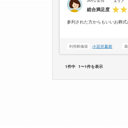
50代/女性
エリア
総合満足度
参列された方からもいいお葬式
利用葬儀場
小豆沢墓苑
最
1件中
1〜1件を表示