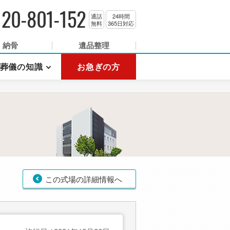
120-801-152
通話
24時間
無料
365日対応
納骨
遺品整理
葬儀の知識
お急ぎの方
この式場の詳細情報へ