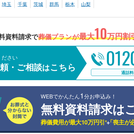
埼玉
千葉
茨城
群馬
栃木
山梨
10
最大
万円割引
料資料請求で
葬儀プランが
012
ください
頼・ご相談
こちら
は
通話料
1
WEBでかんたん
分お申込み！
無料資料請求は
葬儀費用が最大10万円引
+
「喪主が
※