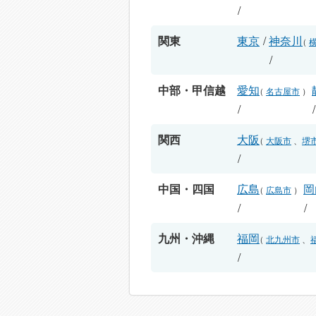
/
関東
東京
/
神奈川
（
/
中部・甲信越
愛知
（
名古屋市
）
/
関西
大阪
（
大阪市
、
堺
/
中国・四国
広島
岡
（
広島市
）
/
/
九州・沖縄
福岡
（
北九州市
、
/