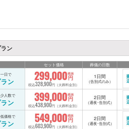
プラン
セット価格
葬儀の日数
299,000
を一日で
税抜
1日間
円
プラン
（告別式のみ）
328,900
税込
円（火葬料金別）
399,000
を少人数で
税抜
2日間
円
プラン
（通夜･告別式）
438,900
税込
円（火葬料金別）
549,000
を低価格で
税抜
2日間
円
プラン
（通夜･告別式）
603,900
税込
円（火葬料金別）