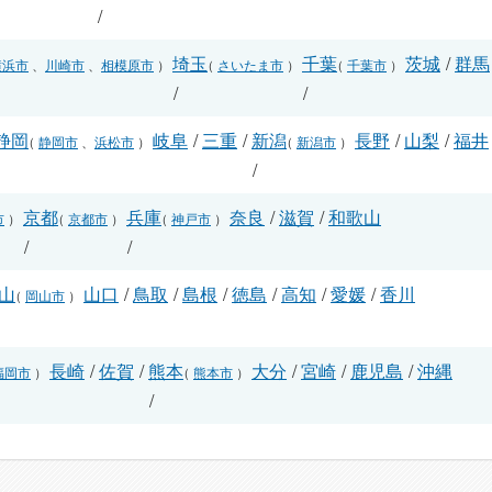
/
埼玉
千葉
茨城
/
群馬
横浜市
、
川崎市
、
相模原市
）
（
さいたま市
）
（
千葉市
）
/
/
静岡
岐阜
/
三重
/
新潟
長野
/
山梨
/
福井
（
静岡市
、
浜松市
）
（
新潟市
）
/
/
京都
兵庫
奈良
/
滋賀
/
和歌山
市
）
（
京都市
）
（
神戸市
）
/
/
山
山口
/
鳥取
/
島根
/
徳島
/
高知
/
愛媛
/
香川
（
岡山市
）
長崎
/
佐賀
/
熊本
大分
/
宮崎
/
鹿児島
/
沖縄
福岡市
）
（
熊本市
）
/