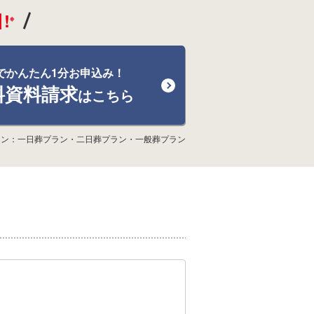
!
※
でかんたん1分お申込み！
料資料請求
はこちら
ラン：一日葬プラン・二日葬プラン・一般葬プラン