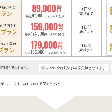
89,000
を最小限に
税抜
1日間
円
プラン
（出棺まで）
97,900
税込
円（火葬料金別）
159,000
宅の準備不要
税抜
1日間
円
置プラン
（出棺まで）
174,900
税込
円（火葬料金別）
179,000
最後のお別れ
税抜
1日間
円
プラン
（出棺まで）
196,900
税込
円（火葬料金別）
用料等が発生します。
火葬料金は別途お客様負担となります
。
ンがございます。詳しくはお電話ください。