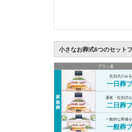
小さなお葬式6つのセット
プラン名
告別式のみ
一日葬
家
通夜・告別式
族
二日葬
葬
一般的な葬儀
一般葬