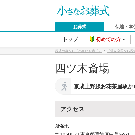
お葬式
仏壇・本
トップ
初めての方
葬式の事なら「小さなお葬式」
式場を全国から探
四ツ木斎場
京成上野線お花茶屋駅か
アクセス
所在地
〒1250063
東京都
葛飾区
白鳥2-9-1