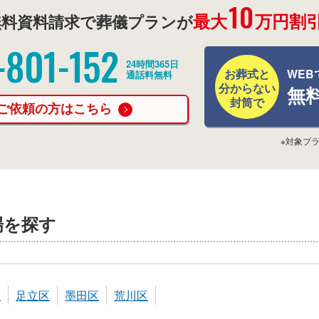
10
最大
万円割引
料資料請求で葬儀プランが
-801-152
24時間365日
お葬式と
WEB
通話料無料
分からない
無
封筒で
ご依頼の方はこちら
※対象プ
場を探す
区
足立区
墨田区
荒川区