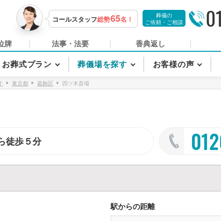
0
葬儀の
65
コールスタッフ
総勢
名！
ご依頼・ご相談
位牌
法事・法要
香典返し
お葬式プラン
葬儀場を探す
お客様の声
す
東京都
葛飾区
四ツ木斎場
012
ら徒歩５分
駅からの距離