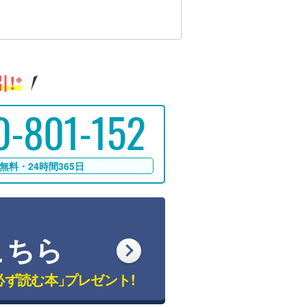
!
※
0-801-152
無料・24時間365日
こちら
必ず読む本」
プレゼント!