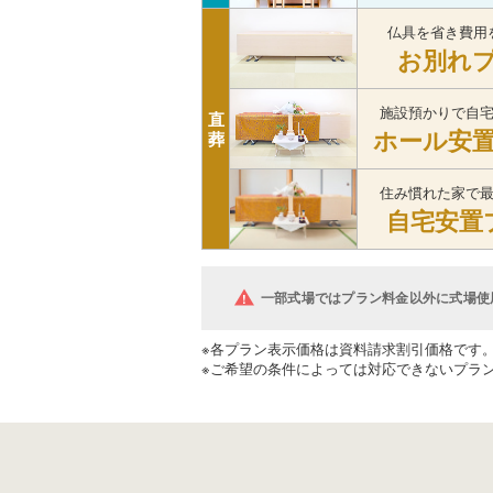
仏具を省き費用
お別れ
施設預かりで自
直
ホール安
葬
住み慣れた家で
自宅安置
一部式場ではプラン料金以外に式場使
※各プラン表示価格は資料請求割引価格です
※ご希望の条件によっては対応できないプラ