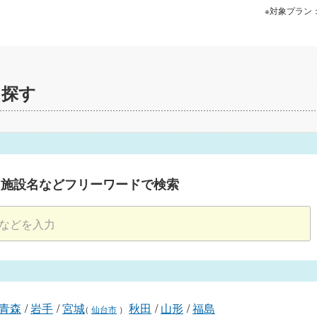
※対象プラン
を探す
・施設名などフリーワードで検索
青森
/
岩手
/
宮城
秋田
/
山形
/
福島
（
仙台市
）