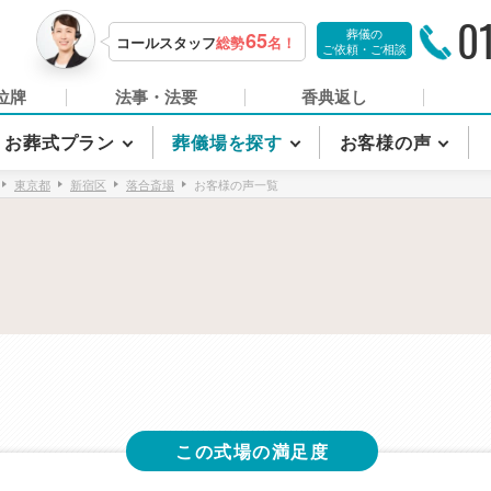
0
葬儀の
65
コールスタッフ
総勢
名！
ご依頼・ご相談
位牌
法事・法要
香典返し
お葬式プラン
葬儀場を探す
お客様の声
東京都
新宿区
落合斎場
お客様の声一覧
この式場の満足度