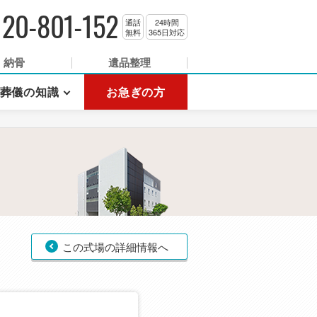
120-801-152
通話
24時間
無料
365日対応
納骨
遺品整理
葬儀の知識
お急ぎの方
この式場の詳細情報へ