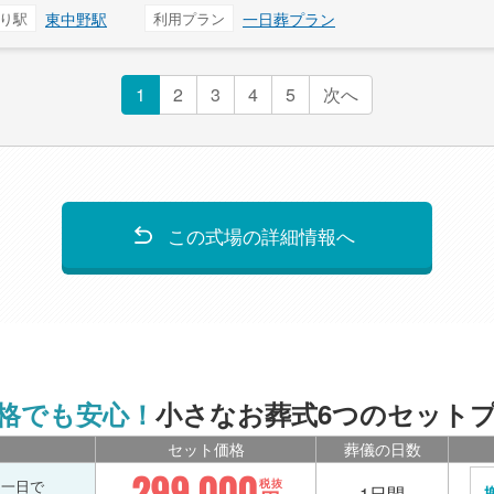
り駅
東中野駅
利用プラン
一日葬プラン
1
2
3
4
5
次へ
この式場の詳細情報へ
格でも安心！
小さなお葬式6つのセット
セット価格
葬儀の日数
299,000
を一日で
税抜
1日間