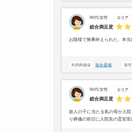
90代/女性
エリア
総合満足度
お陰様で無事終えられた。本当
利用葬儀場
落合斎場
最寄
50代/女性
エリア
総合満足度
故人の子に当たる私の母が入院
り葬儀の前日に入院先の霊安室