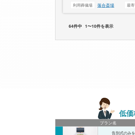
利用葬儀場
落合斎場
最寄
64件中
1〜10件を表示
低価
プラン名
告別式のみ