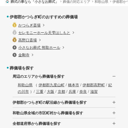
葬式の事なら「小さなお葬式」
葬儀の対応エリア
和歌山県
伊都郡か
伊都郡かつらぎ町のおすすめの葬儀場
かつらぎ斎場
セレモニーホール天雫はしもと
高野口斎場
小さなお葬式 熊取ホール
金剛寺
葬儀場を探す
周辺のエリアから葬儀場を探す
和歌山県
（
伊都郡九度山町
/
橋本市
/
伊都郡高野町
/
紀
の川市
）/
三重
/
大阪
/
京都
/
兵庫
/
奈良
/
滋賀
伊都郡かつらぎ町の駅沿線から葬儀場を探す
和歌山県全域の市区町村から葬儀場を探す
全都道府県から葬儀場を探す