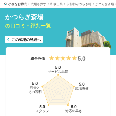
小さなお葬式
式場を探す
和歌山県
伊都郡かつらぎ町
かつらぎ斎場
かつらぎ斎場
の口コミ・評判一覧
この式場の詳細へ
5.0
総合評価
5.0
サービス品質
5.0
5.0
料金と
式場設備
その説明
5.0
5.0
スタッフ
対応の早さ