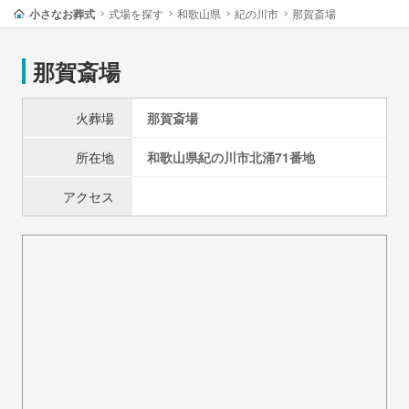
小さなお葬式
式場を探す
和歌山県
紀の川市
那賀斎場
那賀斎場
火葬場
那賀斎場
所在地
和歌山県
紀の川市
北涌71番地
アクセス