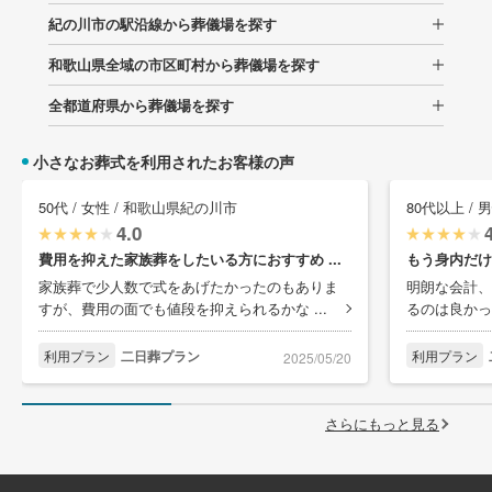
紀の川市の駅沿線から葬儀場を探す
和歌山県全域の市区町村から葬儀場を探す
全都道府県から葬儀場を探す
小さなお葬式を利用されたお客様の声
50代 / 女性 / 和歌山県紀の川市
80代以上 /
4.0
費用を抑えた家族葬をしたいる方におすすめ ...
もう身内だけ
家族葬で少人数で式をあげたかったのもありま
明朗な会計、
すが、費用の面でも値段を抑えられるかな ...
るのは良かっ
利用プラン
二日葬プラン
利用プラン
2025/05/20
さらにもっと見る