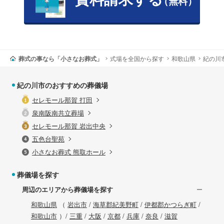
（無料）
葬式の事なら「小さなお葬式」
式場を全国から探す
和歌山県
紀の川
紀の川市のおすすめの葬儀場
セレモール那賀 打田
泉南阪南共立葬場
セレモール那賀 岩出中央
五色台聖苑
小さなお葬式 熊取ホール
葬儀場を探す
周辺のエリアから葬儀場を探す
和歌山県
（
岩出市
/
海草郡紀美野町
/
伊都郡かつらぎ町
/
和歌山市
）/
三重
/
大阪
/
京都
/
兵庫
/
奈良
/
滋賀