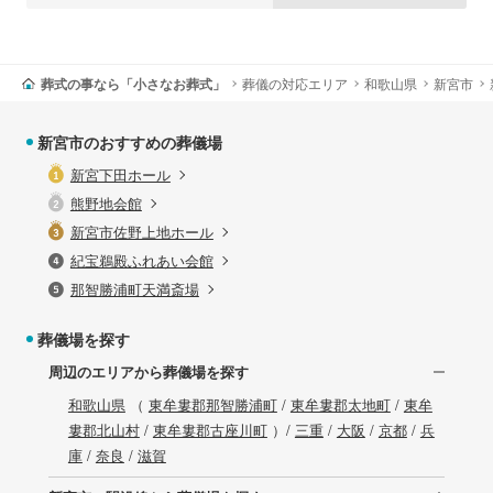
葬式の事なら「小さなお葬式」
葬儀の対応エリア
和歌山県
新宮市
新宮市のおすすめの葬儀場
新宮下田ホール
熊野地会館
新宮市佐野上地ホール
紀宝鵜殿ふれあい会館
那智勝浦町天満斎場
葬儀場を探す
周辺のエリアから葬儀場を探す
和歌山県
（
東牟婁郡那智勝浦町
/
東牟婁郡太地町
/
東牟
婁郡北山村
/
東牟婁郡古座川町
）/
三重
/
大阪
/
京都
/
兵
庫
/
奈良
/
滋賀