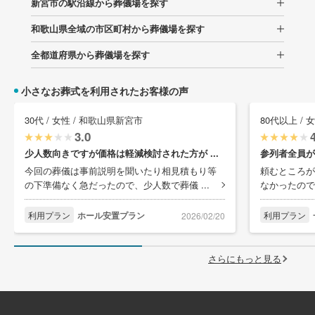
新宮市の駅沿線から葬儀場を探す
和歌山県全域の市区町村から葬儀場を探す
全都道府県から葬儀場を探す
小さなお葬式を利用されたお客様の声
30代 / 女性 / 和歌山県新宮市
80代以上 / 
3.0
少人数向きですが価格は軽減検討された方が ...
参列者全員が
今回の葬儀は事前説明を聞いたり相見積もり等
頼むところが
の下準備なく急だったので、少人数で葬儀 ...
なかったので
利用プラン
ホール安置プラン
利用プラン
2026/02/20
さらにもっと見る