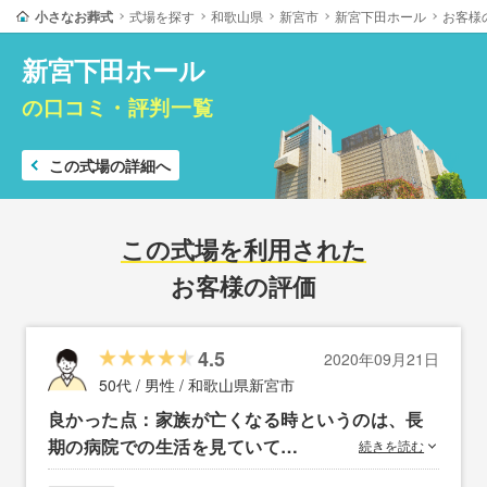
小さなお葬式
式場を探す
和歌山県
新宮市
新宮下田ホール
お客様
新宮下田ホール
の口コミ・評判一覧
この式場の詳細へ
この式場を利用された
お客様の評価
4.5
2020年09月21日
50代 / 男性 /
和歌山県新宮市
良かった点：家族が亡くなる時というのは、長
期の病院での生活を見ていて…
続きを読む