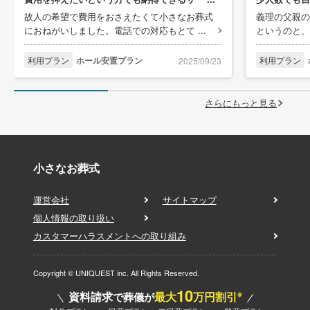
故人の希望で費用をおさえたくて小さなお葬式
義理の父親の
におねがいしました。電話での対応もとて ...
というのと、
利用プラン
ホール安置プラン
利用プラン
2025/09/23
さらにもっと見る
小さなお葬式
運営会社
サイトマップ
個人情報の取り扱い
カスタマーハラスメントへの取り組み
Copyright © UNIQUEST inc. All Rights Reserved.
10
※
資料請求
最大
万円割引
で葬儀が