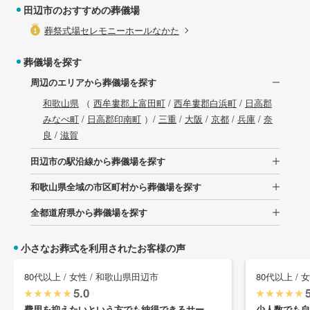
田辺市のおすすめの葬儀場
葬祭式場セレモニーホールなかた
葬儀場を探す
周辺のエリアから葬儀場を探す
和歌山県
（
西牟婁郡上富田町
/
西牟婁郡白浜町
/
日高郡
みなべ町
/
日高郡印南町
）/
三重
/
大阪
/
京都
/
兵庫
/
奈
良
/
滋賀
田辺市の駅沿線から葬儀場を探す
和歌山県全域の市区町村から葬儀場を探す
全都道府県から葬儀場を探す
小さなお葬式を利用されたお客様の声
80代以上 / 女性 / 和歌山県田辺市
80代以上 / 
5.0
費用を抑えたいという方でも納得できるサー ...
少人数でも自