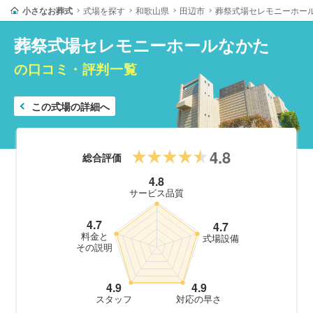
小さなお葬式
式場を探す
和歌山県
田辺市
葬祭式場セレモニーホー
葬祭式場セレモニーホールなかた
の口コミ・評判一覧
この式場の詳細へ
4.8
総合評価
4.8
サービス品質
4.7
4.7
料金と
式場設備
その説明
4.9
4.9
スタッフ
対応の早さ