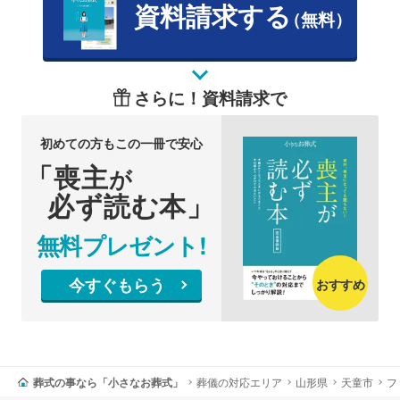
資料請求する
（無料）
さらに！資料請求で
初めての方もこの一冊で安心
「喪主
が
必ず読む本」
無料プレゼント!
今すぐもらう
おすすめ
葬式の事なら「小さなお葬式」
葬儀の対応エリア
山形県
天童市
フ