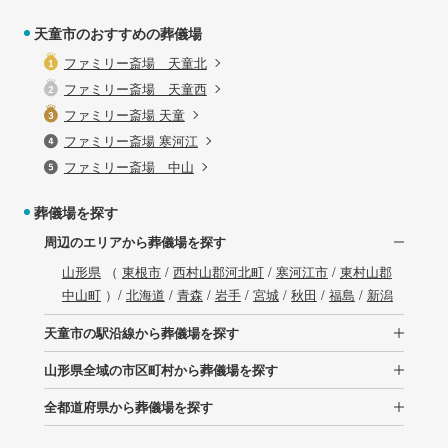
天童市のおすすめの葬儀場
ファミリー斎場 天童北
ファミリー斎場 天童西
ファミリー斎場 天童
ファミリー斎場 寒河江
ファミリー斎場 中山
葬儀場を探す
周辺のエリアから葬儀場を探す
山形県
（
東根市
/
西村山郡河北町
/
寒河江市
/
東村山郡
中山町
）/
北海道
/
青森
/
岩手
/
宮城
/
秋田
/
福島
/
新潟
天童市の駅沿線から葬儀場を探す
山形県全域の市区町村から葬儀場を探す
全都道府県から葬儀場を探す