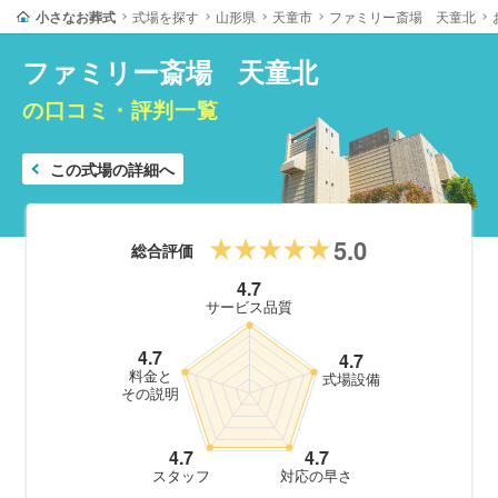
小さなお葬式
式場を探す
山形県
天童市
ファミリー斎場 天童北
ファミリー斎場 天童北
の口コミ・評判一覧
この式場の詳細へ
5.0
総合評価
4.7
サービス品質
4.7
4.7
料金と
式場設備
その説明
4.7
4.7
スタッフ
対応の早さ