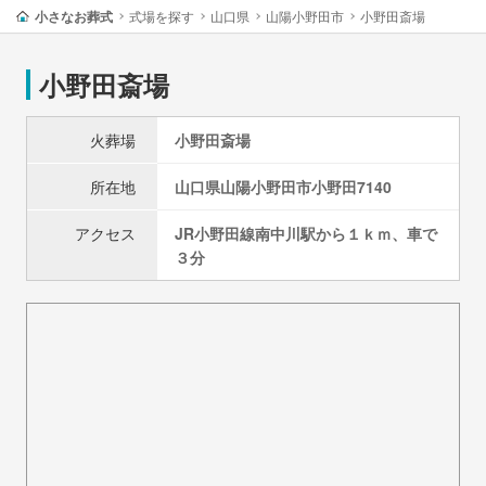
小さなお葬式
式場を探す
山口県
山陽小野田市
小野田斎場
小野田斎場
火葬場
小野田斎場
所在地
山口県
山陽小野田市
小野田7140
アクセス
JR小野田線南中川駅から１ｋｍ、車で
３分