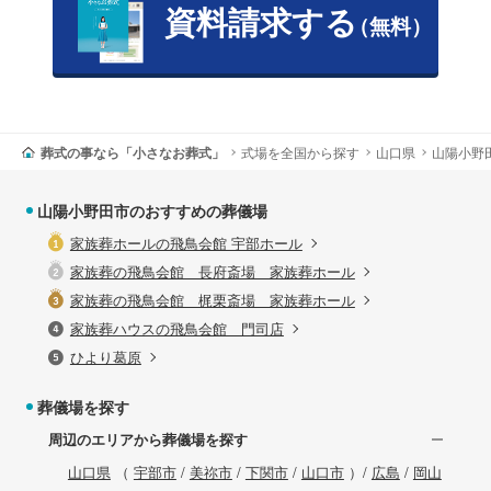
資料請求する
（無料）
葬式の事なら「小さなお葬式」
式場を全国から探す
山口県
山陽小野
山陽小野田市のおすすめの葬儀場
家族葬ホールの飛鳥会館 宇部ホール
家族葬の飛鳥会館 長府斎場 家族葬ホール
家族葬の飛鳥会館 梶栗斎場 家族葬ホール
家族葬ハウスの飛鳥会館 門司店
ひより葛原
葬儀場を探す
周辺のエリアから葬儀場を探す
山口県
（
宇部市
/
美祢市
/
下関市
/
山口市
）/
広島
/
岡山