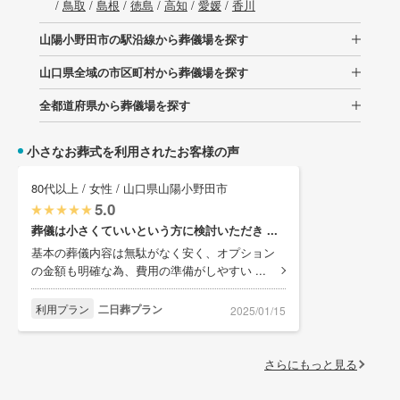
/
鳥取
/
島根
/
徳島
/
高知
/
愛媛
/
香川
山陽小野田市の駅沿線から葬儀場を探す
山口県全域の市区町村から葬儀場を探す
全都道府県から葬儀場を探す
小さなお葬式を利用されたお客様の声
80代以上 / 女性 / 山口県山陽小野田市
5.0
葬儀は小さくていいという方に検討いただき ...
基本の葬儀内容は無駄がなく安く、オプション
の金額も明確な為、費用の準備がしやすい ...
利用プラン
二日葬プラン
2025/01/15
さらにもっと見る