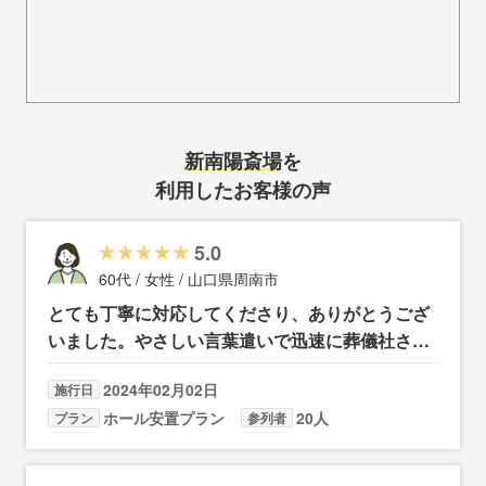
新南陽斎場
を
利用したお客様の声
5.0
60代 / 女性 / 山口県周南市
とても丁寧に対応してくださり、ありがとうござ
いました。やさしい言葉遣いで迅速に葬儀社さん
も探してくれてとても安心出来ました。 パンフレ
2024年02月02日
施行日
ットも分かりやすく、心の準備もできました。
ホール安置プラン
20人
プラン
参列者