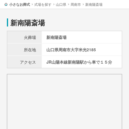
小さなお葬式
式場を探す
山口県
周南市
新南陽斎場
新南陽斎場
火葬場
新南陽斎場
所在地
山口県
周南市
大字米光2185
アクセス
JR山陽本線新南陽駅から車で１５分