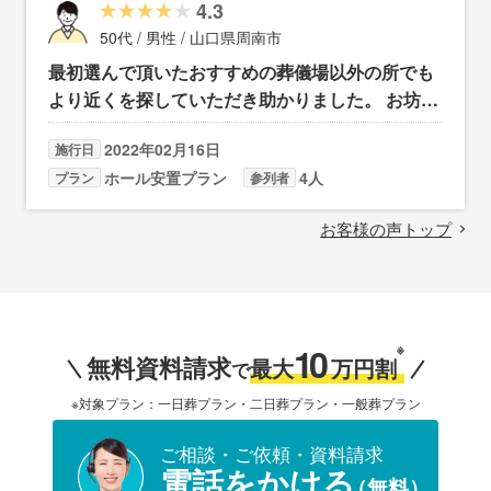
4.3
50代 / 男性 / 山口県周南市
最初選んで頂いたおすすめの葬儀場以外の所でも
より近くを探していただき助かりました。 お坊さ
ん手配も限られた中でもスムーズに決まり、無事
2022年02月16日
施行日
葬儀が終わった事に感謝しています。
ホール安置プラン
4人
プラン
参列者
お客様の声トップ
10
※
無料資料請求
最大
万円割
で
※対象プラン：一日葬プラン・二日葬プラン・一般葬プラン
ご相談・ご依頼・資料請求
電話をかける
（無料）