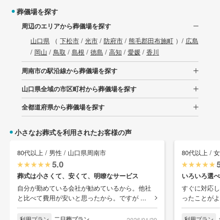
葬儀場を探す
周辺のエリアから葬儀場を探す
山口県
（
下松市
/
光市
/
防府市
/
熊毛郡田布施町
）/
広島
/
岡山
/
鳥取
/
島根
/
徳島
/
高知
/
愛媛
/
香川
周南市の駅沿線から葬儀場を探す
山口県全域の市区町村から葬儀場を探す
全都道府県から葬儀場を探す
小さなお葬式を利用されたお客様の声
80代以上 / 男性 / 山口県周南市
80代以上 / 
5.0
葬式は小さくて、安くて、明瞭なサービス
いろいろ選べ
自分が勤めている会社が勧めているから。他社
すぐに対応し
と比べて費用が安いと思ったから。ですが ...
ったことがよ
利用プラン
二日葬プラン
利用プラン
2026/01/29