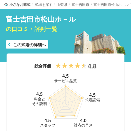
小さなお葬式
式場を探す
山梨県
富士吉田市
富士吉田市松山ホ－ル
富士吉田市松山ホ－ル
の口コミ・評判一覧
この式場の詳細へ
4.8
総合評価
4.5
サービス品質
4.5
4.5
料金と
式場設備
その説明
4.5
4.0
スタッフ
対応の早さ