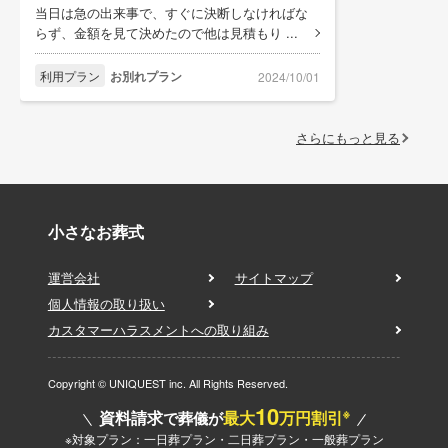
当日は急の出来事で、すぐに決断しなければな
らず、金額を見て決めたので他は見積もり ...
利用プラン
お別れプラン
2024/10/01
さらにもっと見る
小さなお葬式
運営会社
サイトマップ
個人情報の取り扱い
カスタマーハラスメントへの取り組み
Copyright © UNIQUEST inc. All Rights Reserved.
10
※
資料請求
最大
万円割引
で葬儀が
※対象プラン：一日葬プラン・二日葬プラン・一般葬プラン