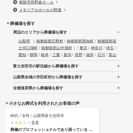
都留市田野倉ホ－ル
メモリアルホール小野屋
葬儀場を探す
周辺のエリアから葬儀場を探す
山梨県
（
南都留郡忍野村
/
南都留郡西桂町
/
南都留郡富
士河口湖町
/
南都留郡山中湖村
）/
東京
/
神奈川
/
埼玉
/
愛知
/
静岡
/
岐阜
/
三重
/
新潟
/
長野
/
福井
/
石川
/
富山
富士吉田市の駅沿線から葬儀場を探す
山梨県全域の市区町村から葬儀場を探す
全都道府県から葬儀場を探す
小さなお葬式を利用されたお客様の声
60代 / 女性 / 山梨県富士吉田市
3.0
葬儀のプロフェッショナルであり困っている ...