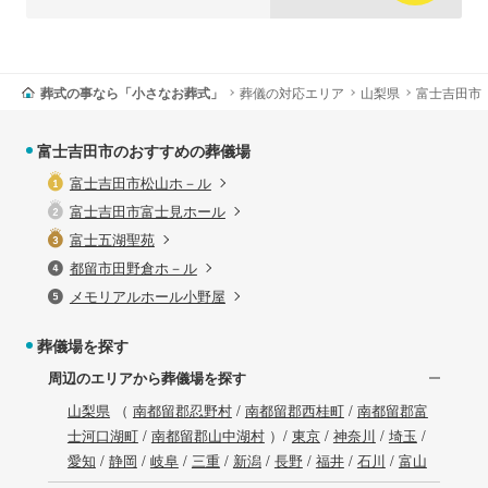
葬式の事なら「小さなお葬式」
葬儀の対応エリア
山梨県
富士吉田市
富士吉田市のおすすめの葬儀場
富士吉田市松山ホ－ル
富士吉田市富士見ホール
富士五湖聖苑
都留市田野倉ホ－ル
メモリアルホール小野屋
葬儀場を探す
周辺のエリアから葬儀場を探す
山梨県
（
南都留郡忍野村
/
南都留郡西桂町
/
南都留郡富
士河口湖町
/
南都留郡山中湖村
）/
東京
/
神奈川
/
埼玉
/
愛知
/
静岡
/
岐阜
/
三重
/
新潟
/
長野
/
福井
/
石川
/
富山