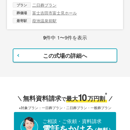
二日葬プラン
プラン
富士吉田市富士見ホール
葬儀場
葭池温泉前駅
最寄駅
9
件中 1〜9件を表示
この式場の詳細へ
10
※
無料資料請求
最大
万円割
で
※対象プラン：一日葬プラン・二日葬プラン・一般葬プラン
ご相談・ご依頼・資料請求
電話をかける
（無料）