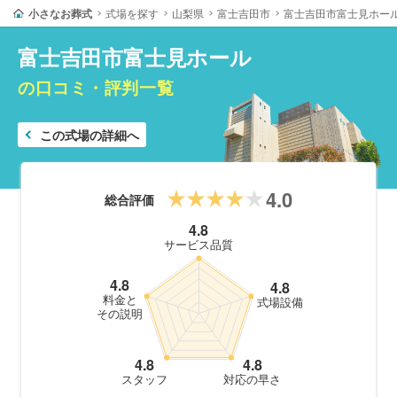
小さなお葬式
式場を探す
山梨県
富士吉田市
富士吉田市富士見ホー
富士吉田市富士見ホール
の口コミ・評判一覧
この式場の詳細へ
4.0
総合評価
4.8
サービス品質
4.8
4.8
料金と
式場設備
その説明
4.8
4.8
スタッフ
対応の早さ