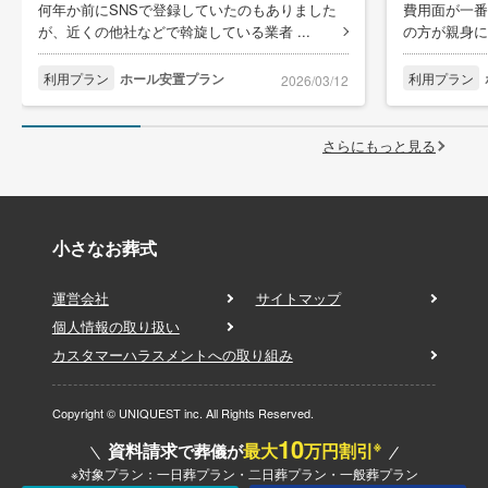
何年か前にSNSで登録していたのもありました
費用面が一番
が、近くの他社などで斡旋している業者 ...
の方が親身に
利用プラン
ホール安置プラン
利用プラン
2026/03/12
さらにもっと見る
小さなお葬式
運営会社
サイトマップ
個人情報の取り扱い
カスタマーハラスメントへの取り組み
Copyright © UNIQUEST inc. All Rights Reserved.
10
※
資料請求
最大
万円割引
で葬儀が
※対象プラン：一日葬プラン・二日葬プラン・一般葬プラン