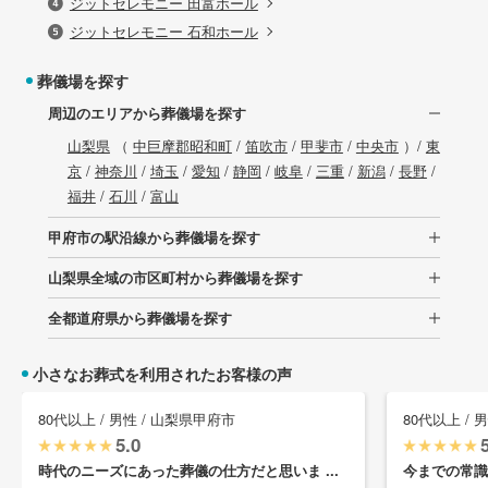
ジットセレモニー 田富ホール
ジットセレモニー 石和ホール
葬儀場を探す
周辺のエリアから葬儀場を探す
山梨県
（
中巨摩郡昭和町
/
笛吹市
/
甲斐市
/
中央市
）/
東
京
/
神奈川
/
埼玉
/
愛知
/
静岡
/
岐阜
/
三重
/
新潟
/
長野
/
福井
/
石川
/
富山
甲府市の駅沿線から葬儀場を探す
山梨県全域の市区町村から葬儀場を探す
全都道府県から葬儀場を探す
小さなお葬式を利用されたお客様の声
80代以上 / 男性 / 山梨県甲府市
80代以上 / 
5.0
時代のニーズにあった葬儀の仕方だと思いま ...
今までの常識