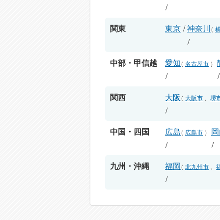
/
関東
東京
/
神奈川
（
/
中部・甲信越
愛知
（
名古屋市
）
/
関西
大阪
（
大阪市
、
堺
/
中国・四国
広島
岡
（
広島市
）
/
/
九州・沖縄
福岡
（
北九州市
、
/