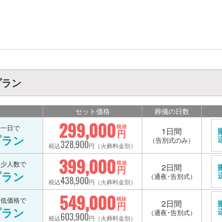
プラン
セット価格
葬儀の日数
299,000
を一日で
税抜
1日間
円
プラン
（告別式のみ）
328,900
税込
円（火葬料金別）
399,000
を少人数で
税抜
2日間
円
プラン
（通夜･告別式）
438,900
税込
円（火葬料金別）
549,000
を低価格で
税抜
2日間
円
プラン
（通夜･告別式）
603,900
税込
円（火葬料金別）