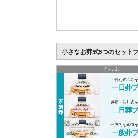
小さなお葬式6つのセット
プラン名
告別式のみ
一日葬
家
通夜・告別式
族
二日葬
葬
一般的な葬儀
一般葬