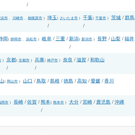
/
埼玉
千葉
茨城
/
群馬
横浜市
、
川崎市
、
相模原市
）
（
さいたま市
）
（
千葉市
）
/
/
静岡
岐阜
/
三重
/
新潟
長野
/
山梨
/
福井
（
静岡市
、
浜松市
）
（
新潟市
）
/
/
京都
兵庫
奈良
/
滋賀
/
和歌山
市
）
（
京都市
）
（
神戸市
）
/
/
山
山口
/
鳥取
/
島根
/
徳島
/
高知
/
愛媛
/
香川
（
岡山市
）
長崎
/
佐賀
/
熊本
大分
/
宮崎
/
鹿児島
/
沖縄
福岡市
）
（
熊本市
）
/