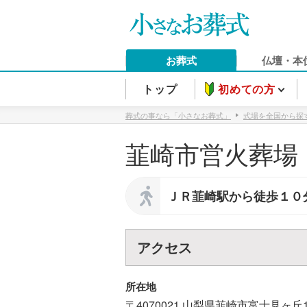
お葬式
仏壇・本
トップ
初めての方
葬式の事なら「小さなお葬式」
式場を全国から探
韮崎市営火葬場
ＪＲ韮崎駅から徒歩１０
アクセス
所在地
〒4070021
山梨県
韮崎市
富士見ヶ丘1