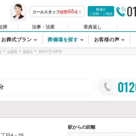
0
葬儀の
65
コールスタッフ
総勢
名！
ご依頼・ご相談
位牌
法事・法要
香典返し
お葬式プラン
葬儀場を探す
お客様の声
す
山梨県
韮崎市
韮崎市営火葬場
012
分
駅からの距離
丁目4－35