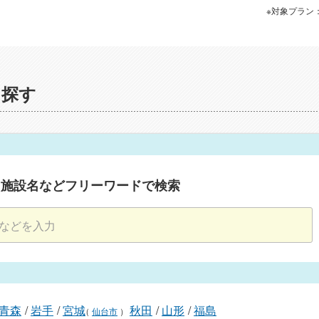
※対象プラン
を探す
・施設名などフリーワードで検索
青森
/
岩手
/
宮城
秋田
/
山形
/
福島
（
仙台市
）