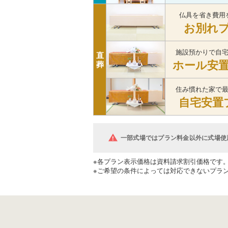
仏具を省き費用
お別れ
施設預かりで自
直
ホール安
葬
住み慣れた家で
自宅安置
一部式場ではプラン料金以外に式場使
※各プラン表示価格は資料請求割引価格です
※ご希望の条件によっては対応できないプラ