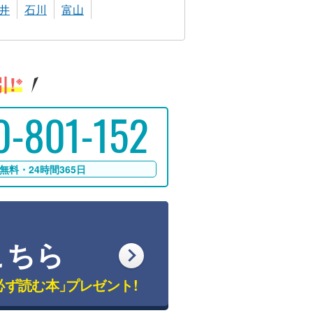
井
石川
富山
!
※
0-801-152
無料・24時間365日
こちら
必ず読む本」
プレゼント!