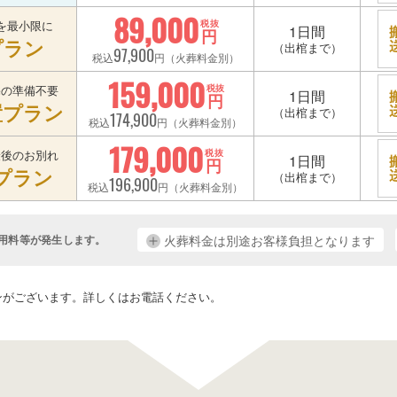
89,000
を最小限に
税抜
1日間
円
プラン
（出棺まで）
97,900
税込
円（火葬料金別）
159,000
宅の準備不要
税抜
1日間
円
置プラン
（出棺まで）
174,900
税込
円（火葬料金別）
179,000
最後のお別れ
税抜
1日間
円
プラン
（出棺まで）
196,900
税込
円（火葬料金別）
用料等が発生します。
火葬料金は別途お客様負担となります
。
ンがございます。詳しくはお電話ください。