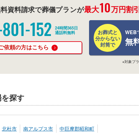
10
最大
万円割引
料資料請求で葬儀プランが
-801-152
24時間365日
お葬式と
WEB
通話料無料
分からない
無
封筒で
ご依頼の方はこちら
※対象プ
場を探す
北杜市
南アルプス市
中巨摩郡昭和町