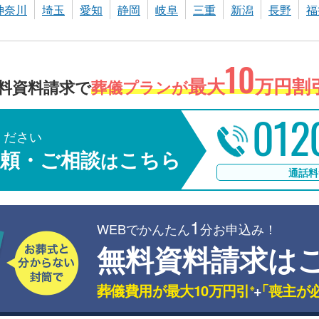
神奈川
埼玉
愛知
静岡
岐阜
三重
新潟
長野
福
10
最大
万円割引
料資料請求で
葬儀プランが
012
ください
頼・ご相談
こちら
は
通話料
1
WEBでかんたん
分お申込み！
無料資料請求は
葬儀費用が最大10万円引
+
「喪主が
※