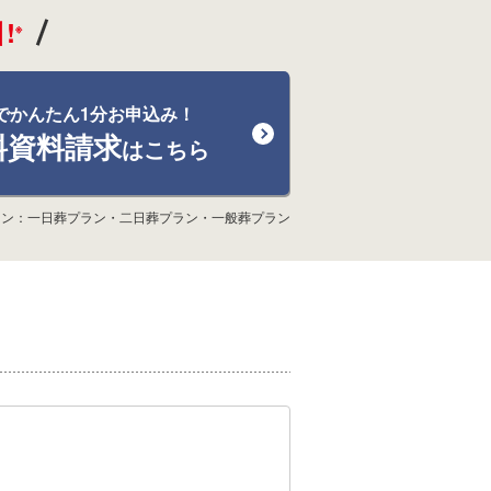
!
※
でかんたん1分お申込み！
料資料請求
はこちら
ラン：一日葬プラン・二日葬プラン・一般葬プラン