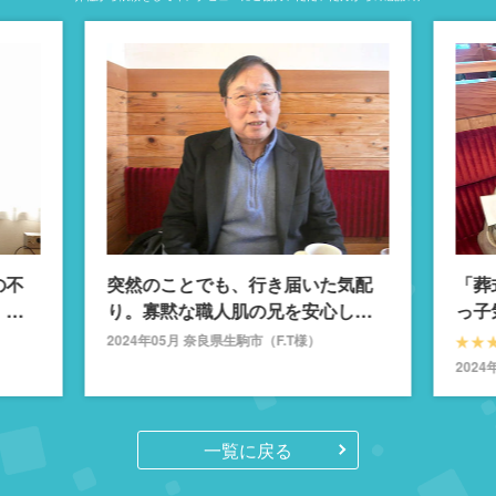
の不
突然のことでも、行き届いた気配
「葬
、不
り。寡黙な職人肌の兄を安心して
っ子
見送れました
を叶
2024年05月 奈良県生駒市（F.T様）
202
一覧に戻る