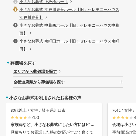
小さなお葬式 上板橋ホール
小さなお葬式 江戸川鹿骨ホール【旧：セレモニーハウス
江戸川鹿骨】
小さなお葬式 中葛西ホール【旧：セレモニーハウス中葛
西】
小さなお葬式 南町田ホール【旧：セレモニーハウス南町
田】
葬儀場を探す
エリアから葬儀場を探す
全都道府県から葬儀場を探す
小さなお葬式を利用されたお客様の声
80代以上 / 女性 / 埼玉県川口市
70代 / 女性
4.0
家族葬など、小さなお葬式にしたい方にはピ ...
会場は小さい
見積もりでお電話した時の対応がすごく良くて
事前相談の電