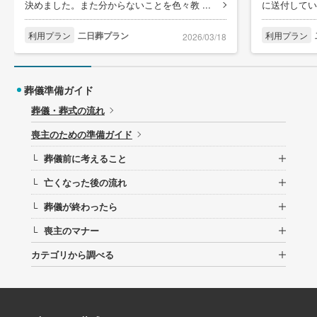
決めました。また分からないことを色々教 ...
に送付してい
利用プラン
二日葬プラン
利用プラン
2026/03/18
葬儀準備ガイド
葬儀・葬式の流れ
喪主のための準備ガイド
葬儀前に考えること
└
亡くなった後の流れ
└
葬儀が終わったら
└
喪主のマナー
└
カテゴリから調べる