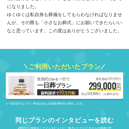
になりました。
ゆくゆくは私自身も葬儀をしてもらわなければなりませ
んが、その際も「小さなお葬式」にお願いできたらいい
なと思っています。この度はありがとうございました。
ご利用いただいたプラン
399,000
告別式のみを一日で
通常価格
円
299,000
一日葬
プラン
税抜
円
10
資料請求で
万円割
328,900
税込
円（火葬料金別）
※一部式場ではプラン料金以外に式場使用料等が発生します。
同じプランのインタビューを読む
※弊社から依頼をしてインタビューにご協力いただいた方からの感謝の声