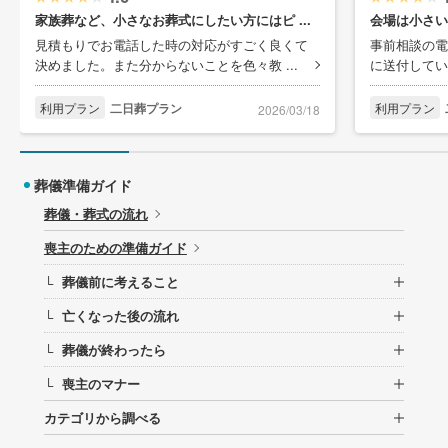
家族葬など、小さなお葬式にしたい方にはピ ...
会場は小さい
見積もりでお電話した時の対応がすごく良くて
事前相談の電
決めました。また分からないことを色々教 ...
に送付してい
利用プラン
二日葬プラン
利用プラン
2026/03/18
葬儀準備ガイド
葬儀・葬式の流れ
喪主のための準備ガイド
葬儀前に考えること
└
亡くなった後の流れ
└
葬儀が終わったら
└
喪主のマナー
└
カテゴリから調べる