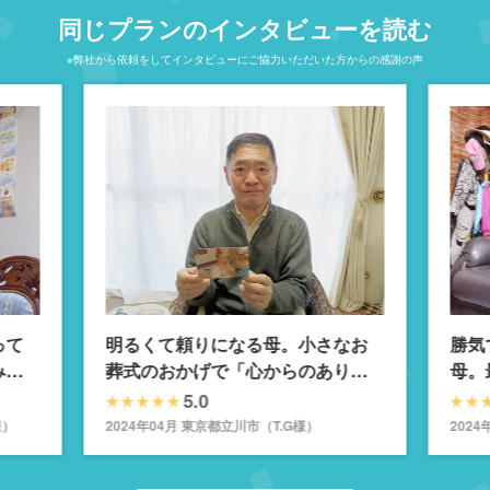
同じプランのインタビューを読む
※弊社から依頼をしてインタビューにご協力いただいた方からの感謝の声
って
明るくて頼りになる母。小さなお
勝気
みを
葬式のおかげで「心からのありが
母。
とう」で見送れました
にし
5.0
様）
2024年04月 東京都立川市（T.G様）
2024