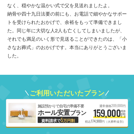
なく、穏やかな温かい式で父を見送れましたよ。
納骨や四十九日法要の前にも、お電話で細やかなサポー
トを受けられたおかげで、余裕をもって準備できまし
た。同じ年に大切な人2人も亡くしてしまいましたが、
それでも満足のいく形で見送ることができたのは、「小
さなお葬式」のおかげです。本当にありがとうございま
した。
ご利用いただいたプラン
209,000
施設預かりで自宅の準備不要
通常価格
円
159,000
ホール安置
プラン
税抜
円
5
資料請求で
万円割
174,900
税込
円（火葬料金別）