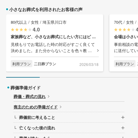
小さなお葬式を利用されたお客様の声
80代以上 / 女性 / 埼玉県川口市
70代 / 女性
4.0
家族葬など、小さなお葬式にしたい方にはピ ...
会場は小さい
見積もりでお電話した時の対応がすごく良くて
事前相談の電
決めました。また分からないことを色々教 ...
に送付してい
利用プラン
二日葬プラン
利用プラン
2026/03/18
葬儀準備ガイド
葬儀・葬式の流れ
喪主のための準備ガイド
葬儀前に考えること
└
亡くなった後の流れ
└