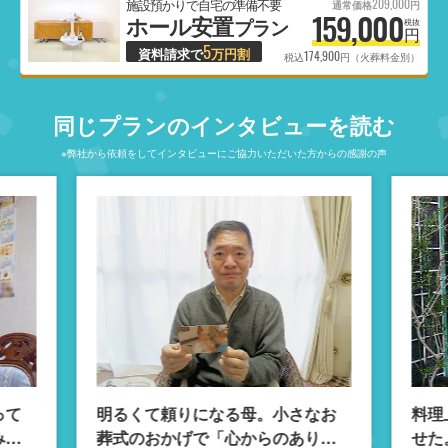
209,000
施設預かりで自宅の準備不要
通常価格
円
159,000
ホール安置
プラン
税抜
円
5
資料請求で
万円割
174,900
税込
円（火葬料金別）
同じプランのインタビューを読む
※弊社から依頼をしてインタビューにご協力いただいた方からの感謝の声
って
明るくて頼りになる母。小さなお
料理
みを
葬式のおかげで「心からのありが
せた