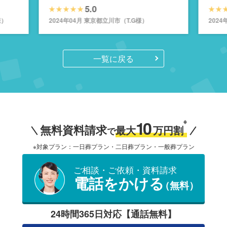
とう」で見送れました
たと
5.0
様）
2024年04月 東京都立川市（T.G様）
202
一覧に戻る
10
※
無料資料請求
最大
万円割
で
※対象プラン：一日葬プラン・二日葬プラン・一般葬プラン
ご相談・ご依頼・資料請求
電話をかける
（無料）
24時間365日対応【通話無料】