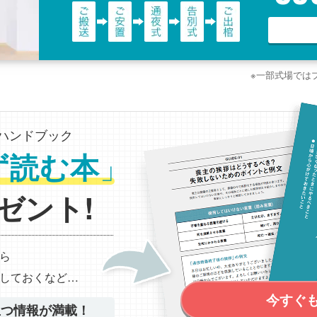
※一部式場では
ハンドブック
」
ず読む本
ゼント!
ら
しておくなど…
今すぐ
立つ情報が満載！