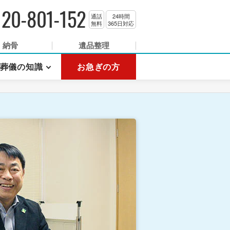
120-801-152
通話
24時間
無料
365日対応
納骨
遺品整理
葬儀の知識
お急ぎの方