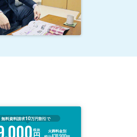
10
無料資料請求
万円割引で
9,000
税抜
火葬料金別
円
438,900
税込
円