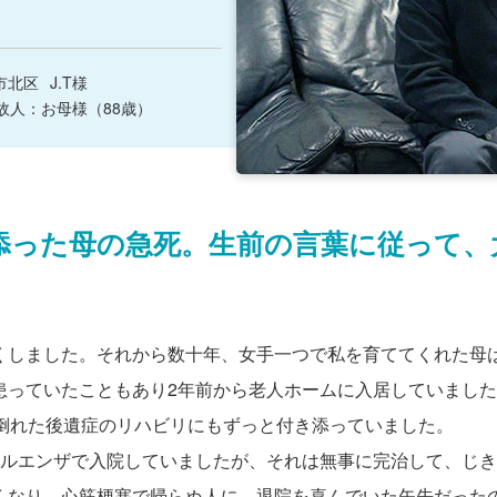
市北区
J.T様
故人：お母様（88歳）
添った母の急死。生前の言葉に従って、
くしました。それから数十年、女手一つで私を育ててくれた母
患っていたこともあり2年前から老人ホームに入居していまし
で倒れた後遺症のリハビリにもずっと付き添っていました。
フルエンザで入院していましたが、それは無事に完治して、じ
くなり、心筋梗塞で帰らぬ人に。退院を喜んでいた矢先だった