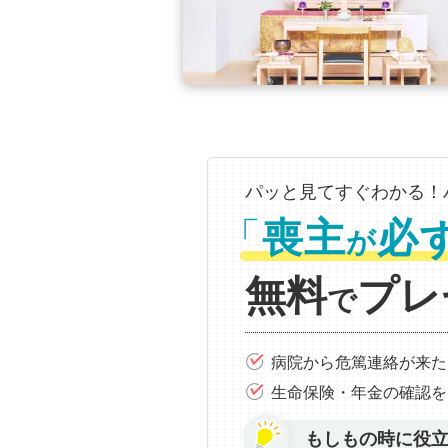
パッと見てすぐわかる！
「
喪主
必
が
無料
プレ
で
病院から危篤連絡が来た
生命保険・年金の確認を
もしもの時に役