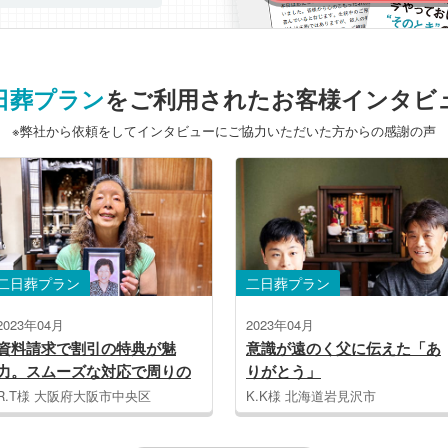
日葬プラン
をご利用されたお客様インタビ
※弊社から依頼をしてインタビューにご協力いただいた方からの感謝の声
二日葬プラン
二日葬プラン
2023年04月
2023年03月
意識が遠のく父に伝えた「あ
家族に応援され、 夢を
りがとう」
義妹
K.K様 北海道岩見沢市
M.H様 東京都世田谷区