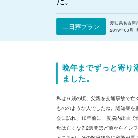
た。
愛知県名古屋
二日葬プラン
2019年03月
晩年までずっと寄り
ました。
私は６歳の頃、父親を交通事故で亡
もののような人でしたね。認知症を
会に訪れ、10年前に一度脳内出血
母は亡くなる2週間ほど前からイン
ところが、その数日後急に容態が悪