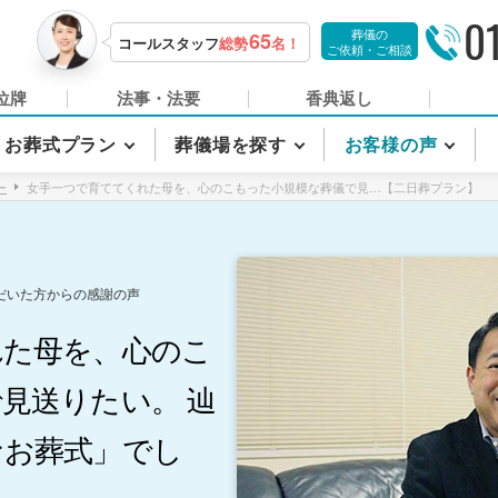
0
葬儀の
65
コールスタッフ
総勢
名！
ご依頼・ご相談
位牌
法事・法要
香典返し
お葬式プラン
葬儀場を探す
お客様の声
ー
女手一つで育ててくれた母を、心のこもった小規模な葬儀で見…【二日葬プラン】
だいた方からの感謝の声
れた母を、心のこ
見送りたい。 辿
なお葬式」でし