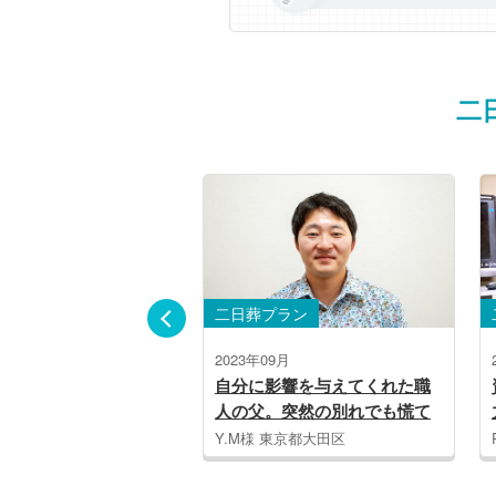
二
日葬プラン
二日葬プラン
23年09月
2023年04月
分に影響を与えてくれた職
資料請求で割引の特典が魅
の父。突然の別れでも慌て
力。スムーズな対応で周りの
に良いお別れができました
人にもおすすめしています
.M様 東京都大田区
R.T様 大阪府大阪市中央区