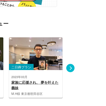
ュー
二日葬プラン
二日葬プラン
2023年01月
2022年03月
叶えた
辛くても、私たちを気遣い続
交友関係が絶え
けてくれた母
い母
Y.K様 福岡県小郡市
K.S様 奈良県生駒