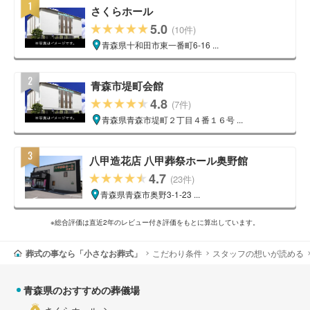
さくらホール
5.0
(10件)
青森県十和田市東一番町6-16 ...
青森市堤町会館
4.8
(7件)
青森県青森市堤町２丁目４番１６号 ...
八甲造花店 八甲葬祭ホール奥野館
4.7
(23件)
青森県青森市奥野3-1-23 ...
※総合評価は直近2年のレビュー付き評価をもとに算出しています。
葬式の事なら「小さなお葬式」
こだわり条件
スタッフの想いが読める
青森県のおすすめの葬儀場