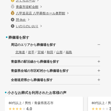
さくらホール
青森市堤町会館
八甲造花店 八甲葬祭ホール奥野館
憩-ikoi-
いのりのいおり
葬儀場を探す
周辺のエリアから葬儀場を探す
北海道
/
岩手
/
宮城
/
秋田
/
山形
/
福島
青森県の駅沿線から葬儀場を探す
青森県全域の市区町村から葬儀場を探す
全都道府県から葬儀場を探す
小さなお葬式を利用されたお客様の声
80代以上 / 男性 / 青森県黒石市
80代以上 / 
4.0