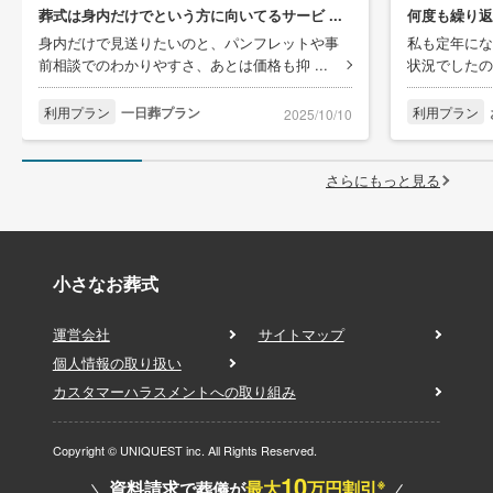
葬式は身内だけでという方に向いてるサービ ...
何度も繰り返
身内だけで見送りたいのと、パンフレットや事
私も定年にな
前相談でのわかりやすさ、あとは価格も抑 ...
状況でしたの
利用プラン
一日葬プラン
利用プラン
2025/10/10
さらにもっと見る
小さなお葬式
運営会社
サイトマップ
個人情報の取り扱い
カスタマーハラスメントへの取り組み
Copyright © UNIQUEST inc. All Rights Reserved.
10
※
資料請求
最大
万円割引
で葬儀が