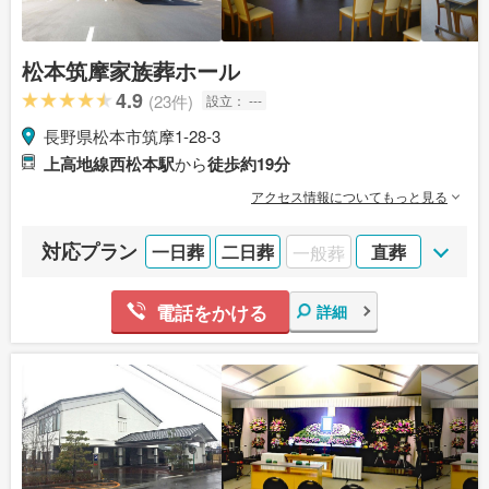
松本筑摩家族葬ホール
4.9
(23件)
設立：
---
長野県松本市筑摩1-28-3
上高地線西松本駅
から
徒歩約19分
アクセス情報についてもっと見る
対応プラン
一日葬
二日葬
一般葬
直葬
電話をかける
詳細