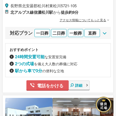
長野県北安曇郡松川村東松川5721-105
北アルプス線信濃松川駅
から
徒歩約9分
アクセス情報についてもっと見る
対応プラン
一日葬
二日葬
一般葬
直葬
おすすめポイント
24時間安置可能
な安置室完備
2つの式場
を備え大人数の葬儀に対応
駅から車で3分
の便利な立地
電話をかける
詳細