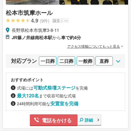
松本市筑摩ホール
4.9
(9件)
設立：
---
長野県松本市筑摩3-8-11
JR篠ノ井線南松本駅
から
車で約4分
アクセス情報についてもっと見る
対応プラン
一日葬
二日葬
一般葬
直葬
おすすめポイント
可動式祭壇ステージ
式場には
を完備
最大120名
まで収容可能な式場
安置室を完備
24時間利用可能な
電話をかける
詳細