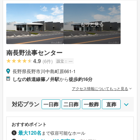
もっと見る
南長野法事センター
4.9
(6件)
設立：
---
長野県長野市川中島町原661-1
しなの鉄道線篠ノ井駅
から
徒歩約16分
アクセス情報についてもっと見る
対応プラン
一日葬
二日葬
一般葬
直葬
おすすめポイント
最大120名
まで収容可能なホール