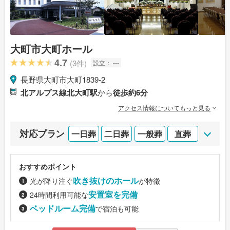
大町市大町ホール
4.7
(3件)
設立：
---
長野県大町市大町1839-2
北アルプス線北大町駅
から
徒歩約6分
アクセス情報についてもっと見る
対応プラン
一日葬
二日葬
一般葬
直葬
おすすめポイント
吹き抜けのホール
光が降り注ぐ
が特徴
安置室を完備
24時間利用可能な
ベッドルーム完備
で宿泊も可能