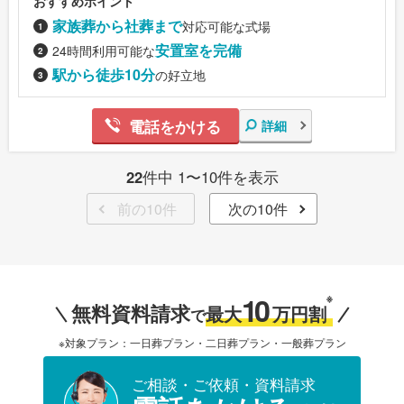
おすすめポイント
家族葬から社葬まで
対応可能な式場
安置室を完備
24時間利用可能な
駅から徒歩10分
の好立地
電話をかける
詳細
22
件中 1〜10件を表示
前の10件
次の10件
10
※
無料資料請求
最大
万円割
で
※対象プラン：一日葬プラン・二日葬プラン・一般葬プラン
ご相談・ご依頼・資料請求