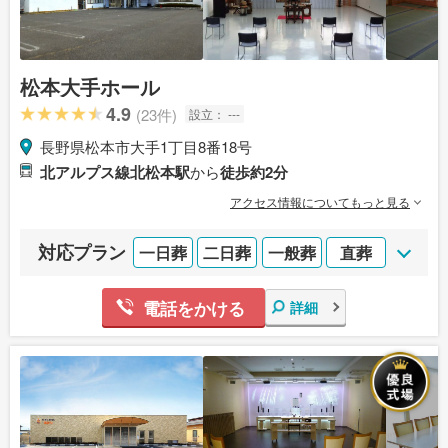
松本大手ホール
4.9
(23件)
設立：
---
長野県松本市大手1丁目8番18号
北アルプス線北松本駅
から
徒歩約2分
アクセス情報についてもっと見る
対応プラン
一日葬
二日葬
一般葬
直葬
電話をかける
詳細