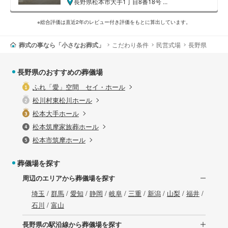
長野県松本市大手1丁目8番18号 ...
※総合評価は直近2年のレビュー付き評価をもとに算出しています。
葬式の事なら「小さなお葬式」
こだわり条件
民営式場
長野県
長野県のおすすめの葬儀場
ふれ「愛」空間 セイ・ホール
松川村東松川ホール
松本大手ホール
松本筑摩家族葬ホール
松本市筑摩ホール
葬儀場を探す
周辺のエリアから葬儀場を探す
埼玉
/
群馬
/
愛知
/
静岡
/
岐阜
/
三重
/
新潟
/
山梨
/
福井
/
石川
/
富山
長野県の駅沿線から葬儀場を探す