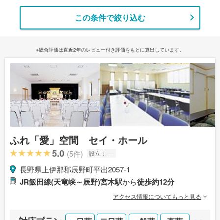
この条件で絞り込む
※総合評価は直近2年のレビュー付き評価をもとに算出しています。
ふれ「愛」空間 セイ・ホール
5.0
(5件)
設立：
---
長野県上伊那郡辰野町平出2057-1
JR飯田線(天竜峡～辰野)宮木駅
から
徒歩約12分
アクセス情報についてもっと見る