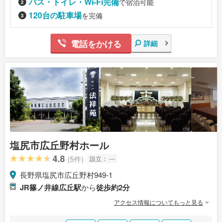
バス・トイレ・Wi-Fi完備
で宿泊可能
120台の駐車場
を完備
電話をかける
詳細
塩尻市広丘野村ホール
4.8
(5件)
設立：
---
長野県塩尻市広丘野村949-1
JR篠ノ井線広丘駅
から
徒歩約2分
アクセス情報についてもっと見る