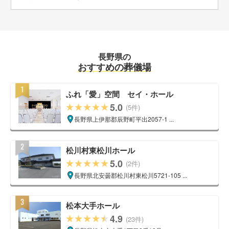
長野県の
おすすめの葬儀場
ふれ「愛」空間 セイ・ホール
5.0
(5件)
長野県上伊那郡辰野町平出2057-1 ...
松川村東松川ホール
5.0
(2件)
長野県北安曇郡松川村東松川5721-105 ...
松本大手ホール
4.9
(23件)