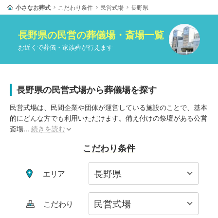
小さなお葬式
こだわり条件
民営式場
長野県
長野県
の
民営
の葬儀場・斎場一覧
お近くで葬儀・家族葬が行えます
長野県の民営式場から葬儀場を探す
民営式場は、民間企業や団体が運営している施設のことで、基本
的にどんな方でも利用いただけます。備え付けの祭壇がある公営
斎場
...
続きを読む
こだわり条件
エリア
こだわり