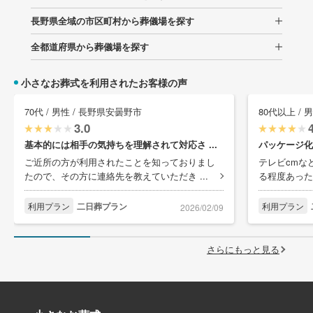
長野県全域の市区町村から葬儀場を探す
全都道府県から葬儀場を探す
小さなお葬式を利用されたお客様の声
70代 / 男性 / 長野県安曇野市
80代以上 / 
3.0
基本的には相手の気持ちを理解されて対応さ ...
パッケージ化
ご近所の方が利用されたことを知っておりまし
テレビcmな
たので、その方に連絡先を教えていただき ...
る程度あった
利用プラン
二日葬プラン
利用プラン
2026/02/09
さらにもっと見る