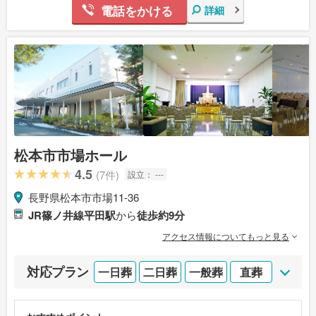
電話をかける
詳細
松本市市場ホール
4.5
(7件)
設立：
---
長野県松本市市場11-36
JR篠ノ井線平田駅
から
徒歩約9分
アクセス情報についてもっと見る
対応プラン
一日葬
二日葬
一般葬
直葬