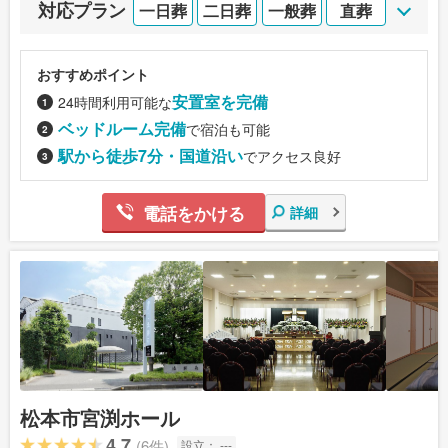
対応プラン
一日葬
二日葬
一般葬
直葬
おすすめポイント
安置室を完備
24時間利用可能な
ベッドルーム完備
で宿泊も可能
駅から徒歩7分・国道沿い
でアクセス良好
電話をかける
詳細
松本市宮渕ホール
4.7
(6件)
設立：
---