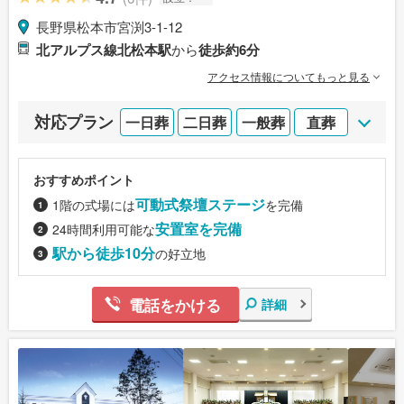
長野県松本市宮渕3-1-12
北アルプス線北松本駅
から
徒歩約6分
アクセス情報についてもっと見る
対応プラン
一日葬
二日葬
一般葬
直葬
おすすめポイント
可動式祭壇ステージ
1階の式場には
を完備
安置室を完備
24時間利用可能な
駅から徒歩10分
の好立地
電話をかける
詳細