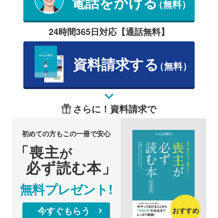
電話をかける
（無料）
24時間365日対応【通話無料】
資料請求する
（無料）
さらに！資料請求で
初めての方もこの一冊で安心
「喪主
が
必ず読む本」
無料プレゼント!
今すぐもらう
おすすめ