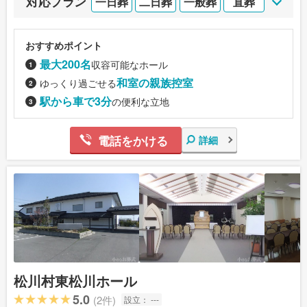
対応プラン
一日葬
二日葬
一般葬
直葬
おすすめポイント
最大200名
収容可能なホール
和室の親族控室
ゆっくり過ごせる
駅から車で3分
の便利な立地
電話をかける
詳細
松川村東松川ホール
5.0
(2件)
設立：
---