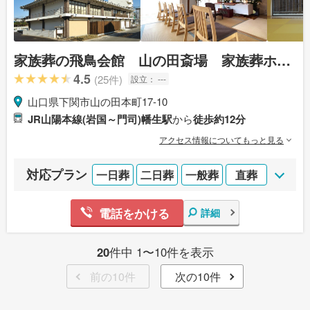
家族葬の飛鳥会館 山の田斎場 家族葬ホー
ル
4.5
(25件)
設立：
---
山口県下関市山の田本町17-10
JR山陽本線(岩国～門司)幡生駅
から
徒歩約12分
アクセス情報についてもっと見る
対応プラン
一日葬
二日葬
一般葬
直葬
電話をかける
詳細
20
件中 1〜10件を表示
前の10件
次の10件