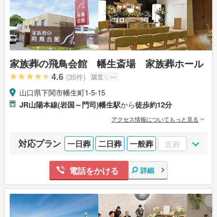
家族葬の飛鳥会館 幡生斎場 家族葬ホール
4.6
(35件)
設立：
---
山口県下関市幡生町1-5-15
JR山陽本線(岩国～門司)幡生駅
から
徒歩約12分
アクセス情報についてもっと見る
対応プラン
一日葬
二日葬
一般葬
直葬
電話をかける
詳細