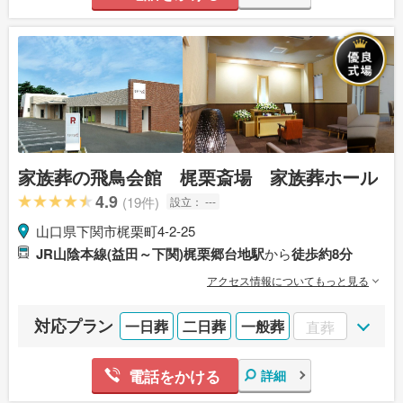
家族葬の飛鳥会館 梶栗斎場 家族葬ホール
4.9
(19件)
設立：
---
山口県下関市梶栗町4-2-25
JR山陰本線(益田～下関)梶栗郷台地駅
から
徒歩約8分
アクセス情報についてもっと見る
対応プラン
一日葬
二日葬
一般葬
直葬
電話をかける
詳細