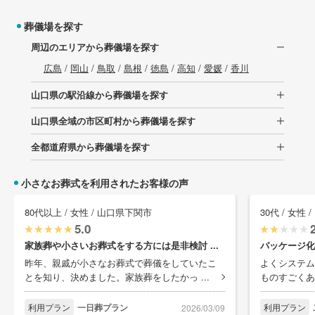
葬儀場を探す
周辺のエリアから葬儀場を探す
広島
/
岡山
/
鳥取
/
島根
/
徳島
/
高知
/
愛媛
/
香川
山口県の駅沿線から葬儀場を探す
山口県全域の市区町村から葬儀場を探す
全都道府県から葬儀場を探す
小さなお葬式を利用されたお客様の声
80代以上 / 女性 / 山口県下関市
30代 / 女性
5.0
家族葬や小さいお葬式をする方には是非検討 ...
パッケージ化
昨年、親戚が小さなお葬式で葬儀をしていたこ
よくシステム
とを知り、決めました。家族葬をしたかっ ...
ものすごくあ
利用プラン
一日葬プラン
利用プラン
2026/03/09