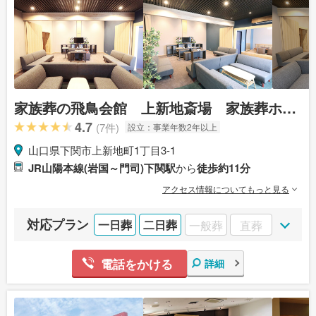
家族葬の飛鳥会館 上新地斎場 家族葬ホー
ル
4.7
(7件)
設立：
事業年数2年以上
山口県下関市上新地町1丁目3-1
JR山陽本線(岩国～門司)下関駅
から
徒歩約11分
アクセス情報についてもっと見る
対応プラン
一日葬
二日葬
一般葬
直葬
電話をかける
詳細