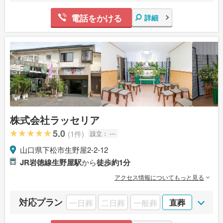
電話をかける
詳細
株式会社ラッセリア
5.0
(1件)
設立：
---
山口県下松市生野屋2-2-12
JR岩徳線生野屋駅
から
徒歩約1分
アクセス情報についてもっと見る
対応プラン
一日葬
二日葬
一般葬
直葬