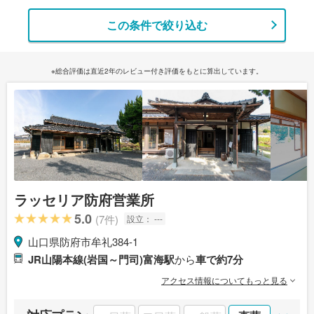
この条件で絞り込む
※総合評価は直近2年のレビュー付き評価をもとに算出しています。
ラッセリア防府営業所
5.0
(7件)
設立：
---
山口県防府市牟礼384-1
JR山陽本線(岩国～門司)富海駅
から
車で約7分
アクセス情報についてもっと見る