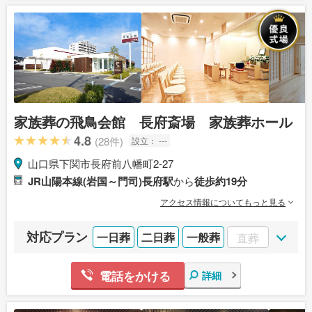
家族葬の飛鳥会館 長府斎場 家族葬ホール
4.8
(28件)
設立：
---
山口県下関市長府前八幡町2-27
JR山陽本線(岩国～門司)長府駅
から
徒歩約19分
アクセス情報についてもっと見る
対応プラン
一日葬
二日葬
一般葬
直葬
電話をかける
詳細