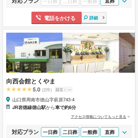
対応プラン
一日葬
二日葬
一般葬
直葬
電話をかける
詳細
向西会館とくやま
5.0
(2件)
設立：
---
山口県周南市徳山字萩原743-4
JR岩徳線徳山駅
から
車で約6分
アクセス情報についてもっと見る
対応プラン
一日葬
二日葬
一般葬
直葬