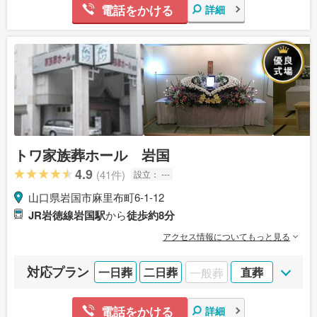
電話をかける
詳細
トワ家族葬ホール 岩国
4.9
(41件)
設立：
---
山口県岩国市麻里布町6-1-12
JR岩徳線岩国駅
から
徒歩約8分
アクセス情報についてもっと見る
対応プラン
一日葬
二日葬
一般葬
直葬
電話をかける
詳細