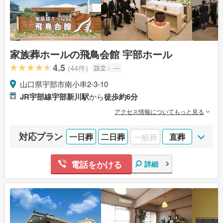
家族葬ホールの飛鳥会館 宇部ホール
4.5
(44件)
設立：
---
山口県宇部市南小串2-3-10
JR宇部線宇部新川駅
から
徒歩約6分
アクセス情報についてもっと見る
対応プラン
一日葬
二日葬
一般葬
直葬
電話をかける
詳細