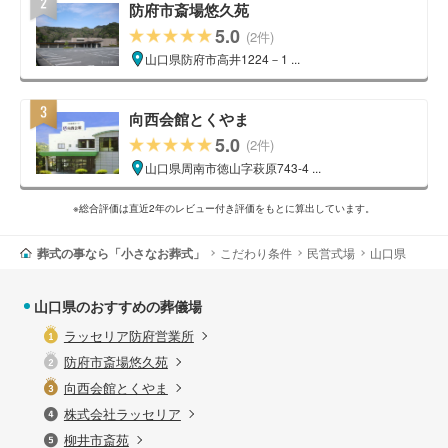
防府市斎場悠久苑
5.0
(2件)
山口県防府市高井1224－1 ...
向西会館とくやま
5.0
(2件)
山口県周南市徳山字萩原743-4 ...
※総合評価は直近2年のレビュー付き評価をもとに算出しています。
葬式の事なら「小さなお葬式」
こだわり条件
民営式場
山口県
山口県のおすすめの葬儀場
ラッセリア防府営業所
防府市斎場悠久苑
向西会館とくやま
株式会社ラッセリア
柳井市斎苑