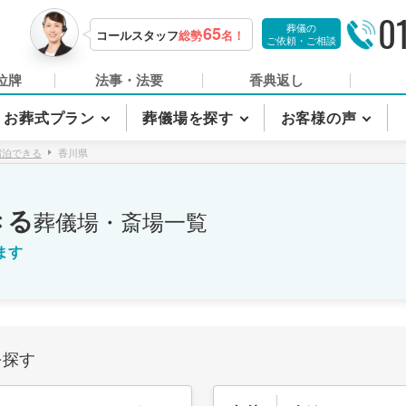
0
葬儀の
65
コールスタッフ
総勢
名！
ご依頼・ご相談
位牌
法事・法要
香典返し
お葬式プラン
葬儀場を探す
お客様の声
宿泊できる
香川県
きる
葬儀場・斎場一覧
ます
を探す