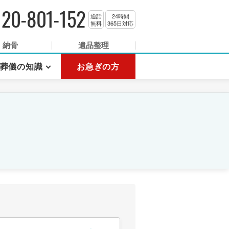
120-801-152
通話
24時間
無料
365日対応
納骨
遺品整理
葬儀の知識
お急ぎの方