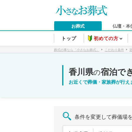
お葬式
仏壇・本
トップ
初めての方
葬式の事なら「小さなお葬式」
こだわり条件
香川県
宿泊で
の
お近くで葬儀・家族葬が行え
条件を変更して葬儀場