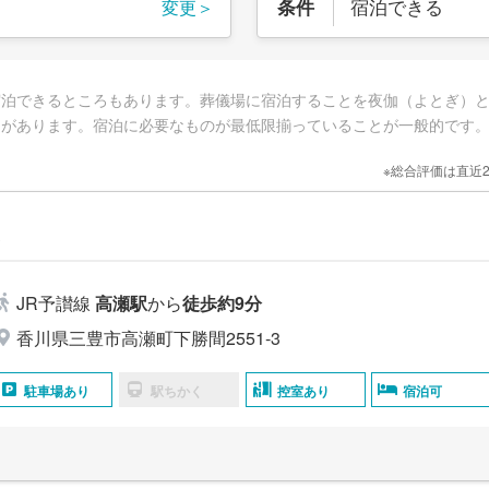
宿泊できる
条件
変更＞
宿泊できるところもあります。葬儀場に宿泊することを夜伽（よとぎ）
的があります。宿泊に必要なものが最低限揃っていることが一般的です
※総合評価は直近
瀬
JR予讃線
高瀬駅
から
徒歩約9分
香川県三豊市高瀬町下勝間2551‐3
駐車場あり
駅ちかく
控室あり
宿泊可