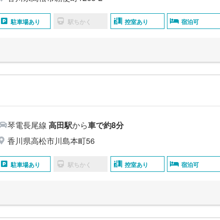
駐車場あり
駅ちかく
控室あり
宿泊可
島
琴電長尾線
高田駅
から
車で約8分
香川県高松市川島本町56
駐車場あり
駅ちかく
控室あり
宿泊可