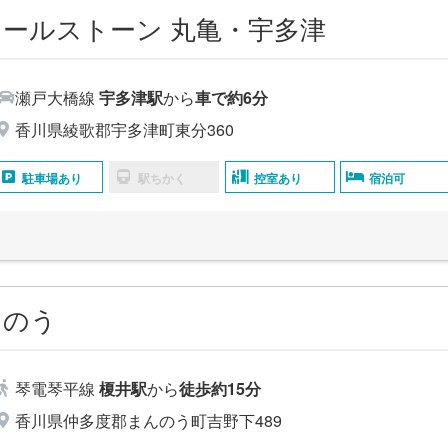
ールストーン 丸⻲・宇多津
瀬戸大橋線
宇多津駅
から
車で約6分
香川県綾歌郡宇多津町東分360
駐車場あり
駅ちかく
控室あり
宿泊可
んのう
琴電琴平線
榎井駅
から
徒歩約15分
香川県仲多度郡まんのう町吉野下489