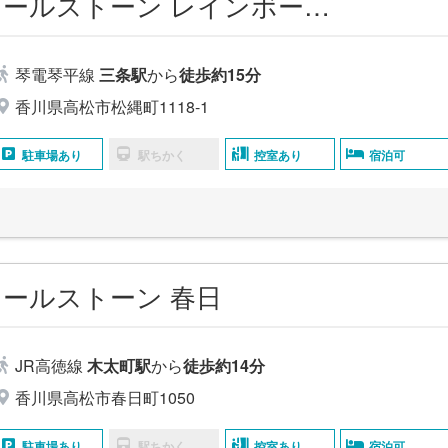
家族葬のカナクラオールストーン レインボー通りホール
琴電琴平線
三条駅
から
徒歩約15分
香川県高松市松縄町1118-1
駐車場あり
駅ちかく
控室あり
宿泊可
ールストーン 春日
JR高徳線
木太町駅
から
徒歩約14分
香川県高松市春日町1050
駐車場あり
駅ちかく
控室あり
宿泊可