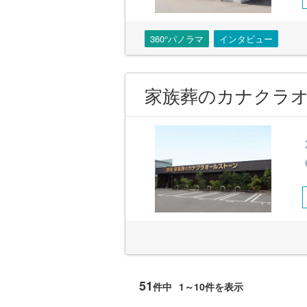
360°パノラマ
インタビュー
家族葬のカナクラオ
51
件中
1～10件を表示