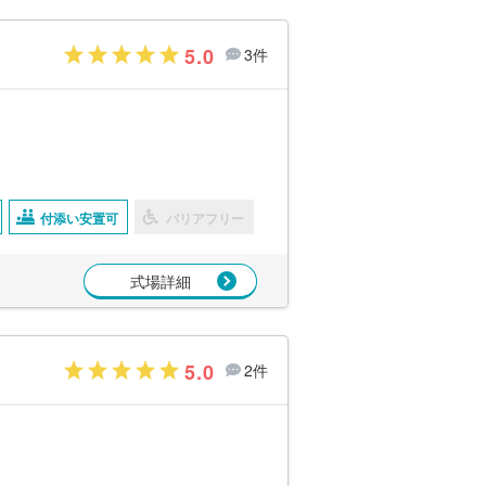
5.0
3件
付添い安置可
バリアフリー
式場詳細
5.0
2件