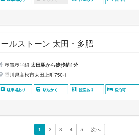
ールストーン 太田・多肥
琴電琴平線
太田駅
から
徒歩約1分
香川県高松市太田上町750-1
駐車場あり
駅ちかく
控室あり
宿泊可
1
2
3
4
5
次へ