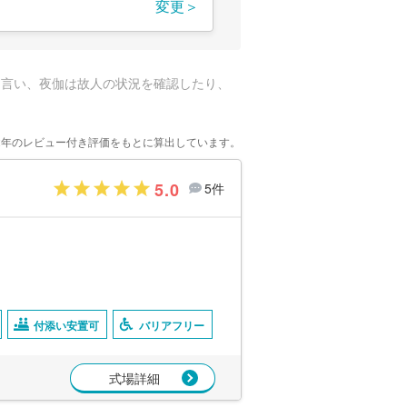
変更＞
と言い、夜伽は故人の状況を確認したり、
。
2年のレビュー付き評価をもとに算出しています。
5.0
5件
付添い安置可
バリアフリー
式場詳細