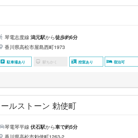
島
琴電志度線
潟元駅
から
徒歩約6分
香川県高松市屋島西町1973
駐車場あり
駅ちかく
控室あり
宿泊可
ールストーン 勅使町
琴電琴平線
伏石駅
から
車で約5分
香川県高松市勅使町1263-2