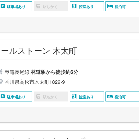
駐車場あり
駅ちかく
控室あり
宿泊可
ールストーン 木太町
琴電長尾線
林道駅
から
徒歩約6分
香川県高松市木太町1829-9
駐車場あり
駅ちかく
控室あり
宿泊可