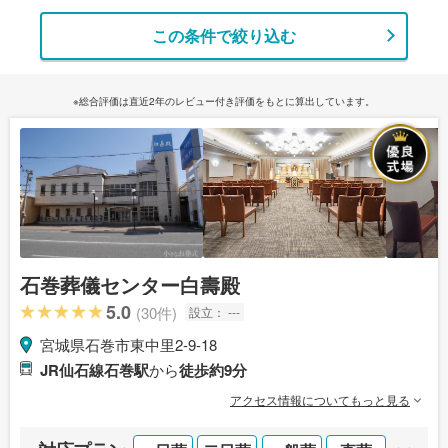
この条件で絞り込む
※総合評価は直近2年のレビュー付き評価をもとに算出しています。
石巻葬儀センター白壽殿
5.0
(30件)
設立：
---
宮城県石巻市東中里2-9-18
JR仙石線石巻駅
から
徒歩約9分
アクセス情報についてもっと見る