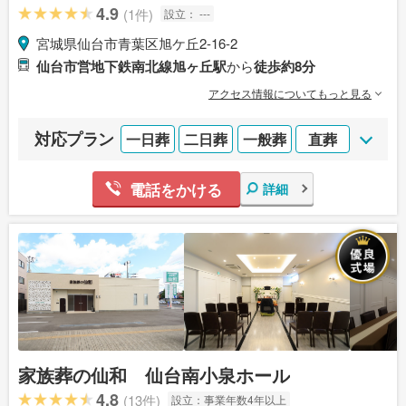
4.9
(1件)
設立：
---
宮城県仙台市青葉区旭ケ丘2-16-2
仙台市営地下鉄南北線旭ヶ丘駅
から
徒歩約8分
アクセス情報についてもっと見る
対応プラン
一日葬
二日葬
一般葬
直葬
電話をかける
詳細
家族葬の仙和 仙台南小泉ホール
4.8
(13件)
設立：
事業年数4年以上