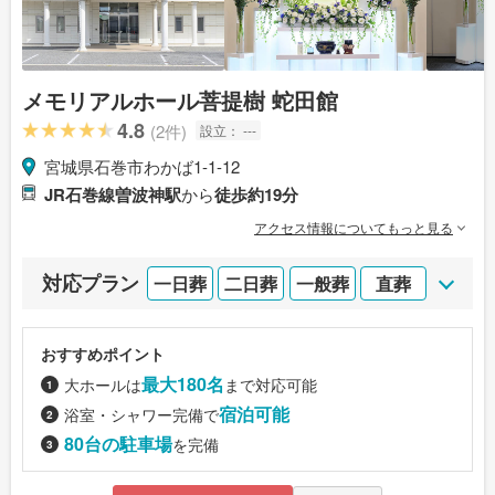
メモリアルホール菩提樹 蛇田館
4.8
(2件)
設立：
---
宮城県石巻市わかば1-1-12
JR石巻線曽波神駅
から
徒歩約19分
アクセス情報についてもっと見る
対応プラン
一日葬
二日葬
一般葬
直葬
おすすめポイント
最大180名
大ホールは
まで対応可能
宿泊可能
浴室・シャワー完備で
80台の駐車場
を完備