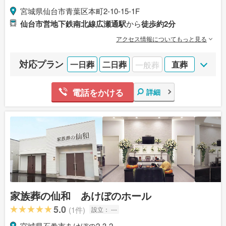
宮城県仙台市青葉区本町2-10-15-1F
仙台市営地下鉄南北線広瀬通駅
から
徒歩約2分
アクセス情報についてもっと見る
対応プラン
一日葬
二日葬
一般葬
直葬
電話をかける
詳細
家族葬の仙和 あけぼのホール
5.0
(1件)
設立：
---
宮城県石巻市あけぼの2-3-2