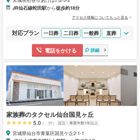
JR仙石線蛇田駅
から
徒歩約18分
アクセス情報についてもっと見る
対応プラン
一日葬
二日葬
一般葬
直葬
電話をかける
詳細
家族葬のタクセル仙台国見ヶ丘
5.0
( - 件)
設立：
事業年数1年以上
宮城県仙台市青葉区国見ケ丘2-1-1