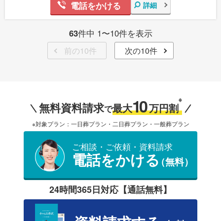
電話をかける
詳細
63
件中 1〜10件を表示
前の10件
次の10件
10
※
無料資料請求
最大
万円割
で
※対象プラン：一日葬プラン・二日葬プラン・一般葬プラン
ご相談・ご依頼・資料請求
電話をかける
（無料）
24時間365日対応【通話無料】