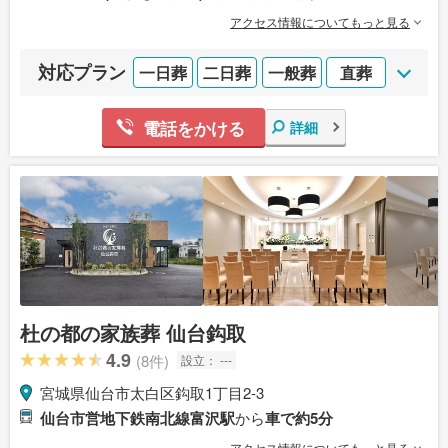
アクセス情報についてもっと見る
対応プラン
一日葬
二日葬
一般葬
直葬
電話をかける
詳細
杜の都の家族葬 仙台鈎取
4.9
(8件)
設立：
---
宮城県仙台市太白区鈎取1丁目2-3
仙台市営地下鉄南北線富沢駅
から
車で約5分
アクセス情報についてもっと見る