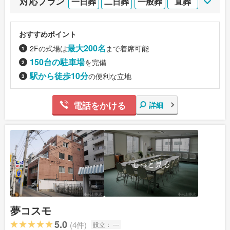
対応プラン
一日葬
二日葬
一般葬
直葬
おすすめポイント
最大200名
2Fの式場は
まで着席可能
150台の駐車場
を完備
駅から徒歩10分
の便利な立地
電話をかける
詳細
もっと見る
夢コスモ
5.0
(4件)
設立：
---