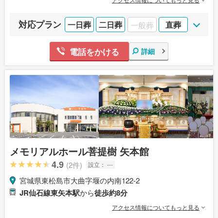
対応プラン
一日葬
二日葬
一般葬
直葬
電話をかける
詳細
メモリアルホール菩提樹 矢本館
4.9
(2件)
設立：
---
宮城県東松島市大曲字堰の内南122-2
JR仙石線東矢本駅
から
徒歩約8分
アクセス情報についてもっと見る