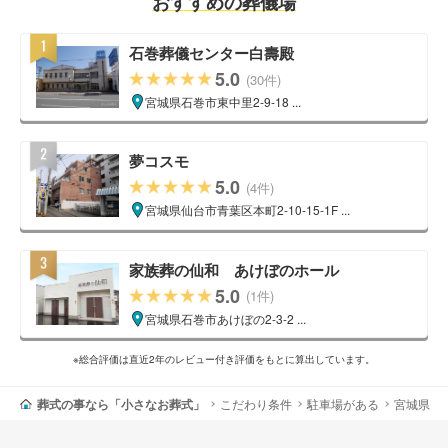
おすすめの葬儀場
石巻葬儀センター白壽殿
5.0
(30件)
宮城県石巻市東中里2-9-18 ...
夢コスモ
5.0
(4件)
宮城県仙台市青葉区本町2-10-15-1F ...
家族葬の仙和 あけぼのホール
5.0
(1件)
宮城県石巻市あけぼの2-3-2 ...
※総合評価は直近2年のレビュー付き評価をもとに算出しています。
葬式の事なら「小さなお葬式」
こだわり条件
駐車場がある
宮城県