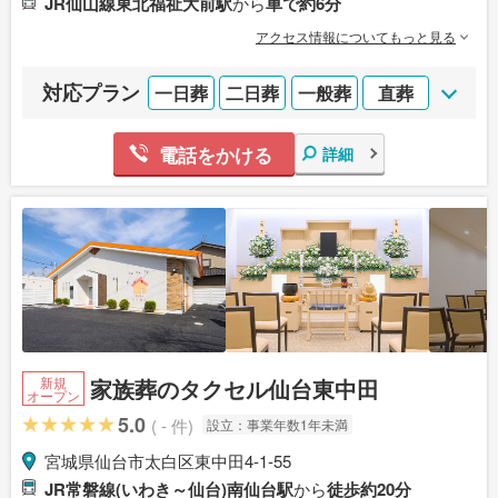
JR仙山線東北福祉大前駅
から
車で約6分
アクセス情報についてもっと見る
対応プラン
一日葬
二日葬
一般葬
直葬
電話をかける
詳細
家族葬のタクセル仙台東中田
新規
オープン
5.0
( - 件)
設立：
事業年数1年未満
宮城県仙台市太白区東中田4-1-55
JR常磐線(いわき～仙台)南仙台駅
から
徒歩約20分