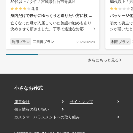
80代以上 / 女性 / 宮城県仙台市青葉区
80代以上 / 
4.0
身内だけで静かにゆっくりと送りたい方に検 ...
パッケージ化
亡くなった母が入居していた施設の勧めもあり
初めて喪主で
決めさせて頂きました。丁寧で迅速な対応 ...
ジが湧いたと
利用プラン
二日葬プラン
利用プラン
2026/02/23
さらにもっと見る
小さなお葬式
運営会社
サイトマップ
個人情報の取り扱い
カスタマーハラスメントへの取り組み
Copyright © UNIQUEST inc. All Rights Reserved.