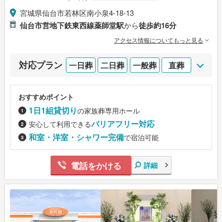
宮城県仙台市若林区南小泉4-18-13
仙台市営地下鉄東西線薬師堂駅
から
徒歩約16分
アクセス情報についてもっと見る
対応プラン
一日葬
二日葬
一般葬
直葬
おすすめポイント
1日1組貸切り
の家族葬専用ホール
バリアフリー対応
安心して利用できる
和室・洋室・シャワー完備
で宿泊可能
電話をかける
詳細