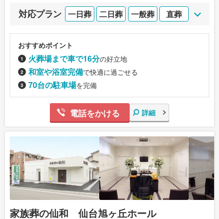
対応プラン
一日葬
二日葬
一般葬
直葬
おすすめポイント
火葬場まで車で16分
の好立地
和室や浴室完備
で快適に過ごせる
70台の駐車場
を完備
電話をかける
詳細
家族葬の仙和 仙台旭ヶ丘ホール