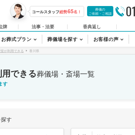
0
葬儀の
65
コールスタッフ
総勢
名！
ご依頼・ご相談
位牌
法事・法要
香典返し
お葬式プラン
葬儀場を探す
お客様の声
控室が利用できる
香川県
利用できる
葬儀場・斎場一覧
ます
を探す