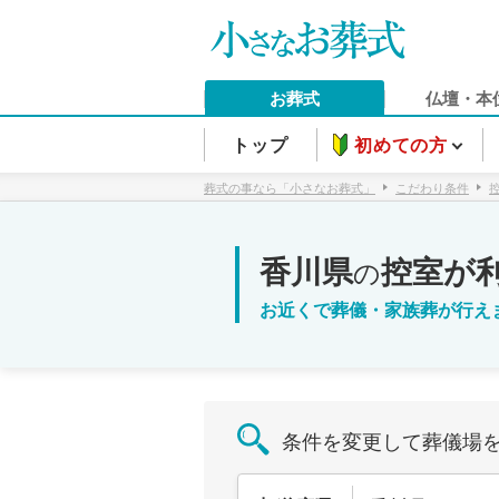
お葬式
仏壇・本
トップ
初めての方
葬式の事なら「小さなお葬式」
こだわり条件
香川県
控室が
の
お近くで葬儀・家族葬が行え
条件を変更して葬儀場