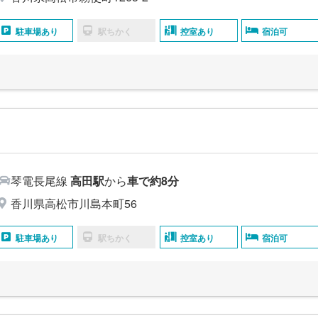
駐車場あり
駅ちかく
控室あり
宿泊可
島
琴電長尾線
高田駅
から
車で約8分
香川県高松市川島本町56
駐車場あり
駅ちかく
控室あり
宿泊可