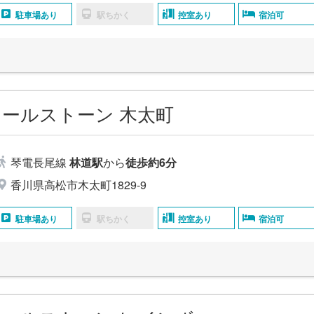
駐車場あり
駅ちかく
控室あり
宿泊可
ールストーン 木太町
琴電長尾線
林道駅
から
徒歩約6分
香川県高松市木太町1829-9
駐車場あり
駅ちかく
控室あり
宿泊可