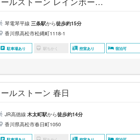
家族葬のカナクラオールストーン レインボー通りホール
琴電琴平線
三条駅
から
徒歩約15分
香川県高松市松縄町1118-1
駐車場あり
駅ちかく
控室あり
宿泊可
ールストーン 春日
JR高徳線
木太町駅
から
徒歩約14分
香川県高松市春日町1050
駐車場あり
駅ちかく
控室あり
宿泊可