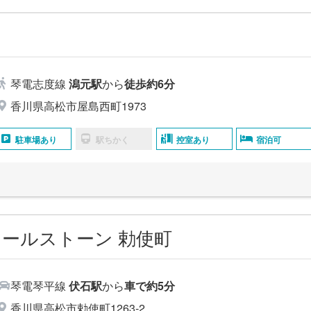
島
琴電志度線
潟元駅
から
徒歩約6分
香川県高松市屋島西町1973
駐車場あり
駅ちかく
控室あり
宿泊可
ールストーン 勅使町
琴電琴平線
伏石駅
から
車で約5分
香川県高松市勅使町1263-2