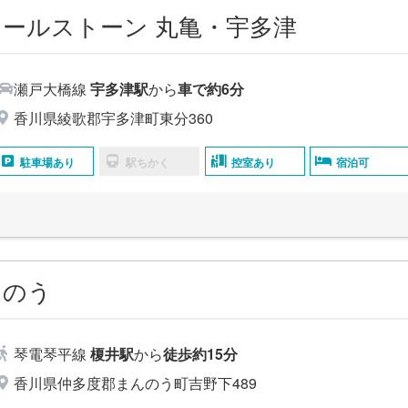
ールストーン 丸⻲・宇多津
瀬戸大橋線
宇多津駅
から
車で約6分
香川県綾歌郡宇多津町東分360
駐車場あり
駅ちかく
控室あり
宿泊可
んのう
琴電琴平線
榎井駅
から
徒歩約15分
香川県仲多度郡まんのう町吉野下489