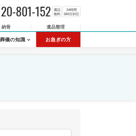
120-801-152
通話
24時間
無料
365日対応
納骨
遺品整理
葬儀の知識
お急ぎの方