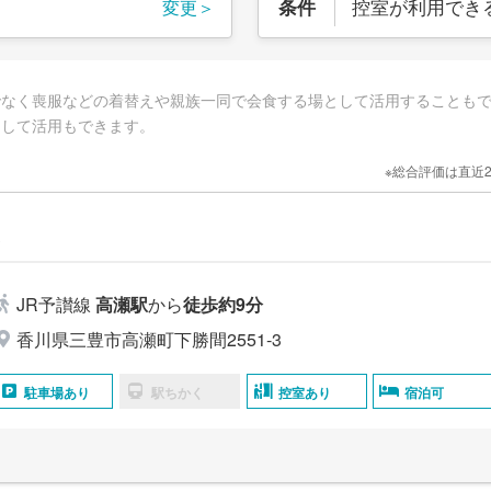
控室が利用でき
条件
変更＞
でなく喪服などの着替えや親族一同で会食する場として活用することも
として活用もできます。
※総合評価は直近
瀬
JR予讃線
高瀬駅
から
徒歩約9分
香川県三豊市高瀬町下勝間2551‐3
駐車場あり
駅ちかく
控室あり
宿泊可