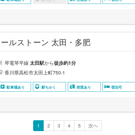
ールストーン 太田・多肥
琴電琴平線
太田駅
から
徒歩約1分
香川県高松市太田上町750-1
駐車場あり
駅ちかく
控室あり
宿泊可
1
2
3
4
5
次へ