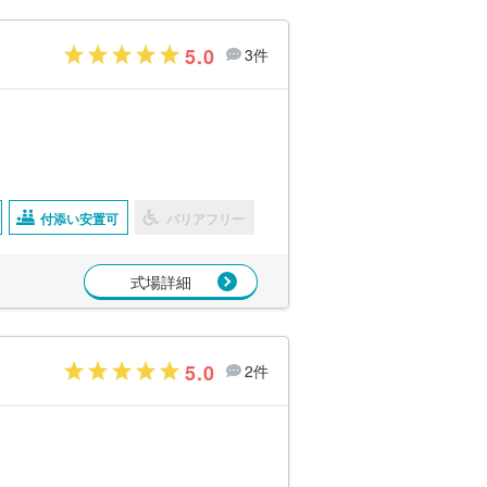
5.0
3件
付添い安置可
バリアフリー
式場詳細
5.0
2件