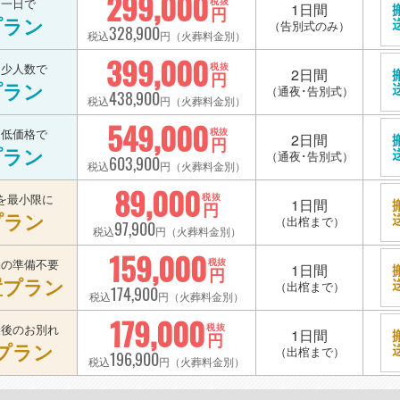
299,000
を一日で
税抜
1日間
円
プラン
（告別式のみ）
328,900
税込
円（火葬料金別）
399,000
を少人数で
税抜
2日間
円
プラン
（通夜･告別式）
438,900
税込
円（火葬料金別）
549,000
を低価格で
税抜
2日間
円
プラン
（通夜･告別式）
603,900
税込
円（火葬料金別）
89,000
を最小限に
税抜
1日間
円
プラン
（出棺まで）
97,900
税込
円（火葬料金別）
159,000
宅の準備不要
税抜
1日間
円
置プラン
（出棺まで）
174,900
税込
円（火葬料金別）
179,000
最後のお別れ
税抜
1日間
円
プラン
（出棺まで）
196,900
税込
円（火葬料金別）