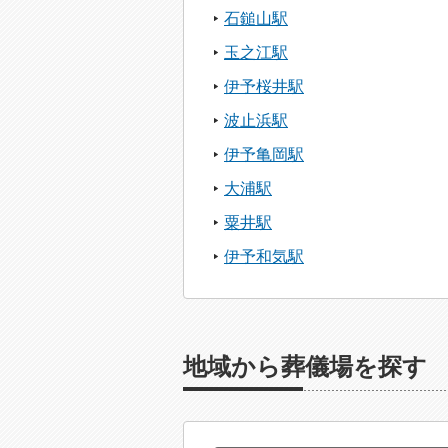
石鎚山駅
玉之江駅
伊予桜井駅
波止浜駅
伊予亀岡駅
大浦駅
粟井駅
伊予和気駅
地域から葬儀場を探す