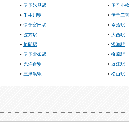
伊予氷見駅
伊予小
壬生川駅
伊予三
伊予富田駅
今治駅
波方駅
大西駅
菊間駅
浅海駅
伊予北条駅
柳原駅
光洋台駅
堀江駅
三津浜駅
松山駅