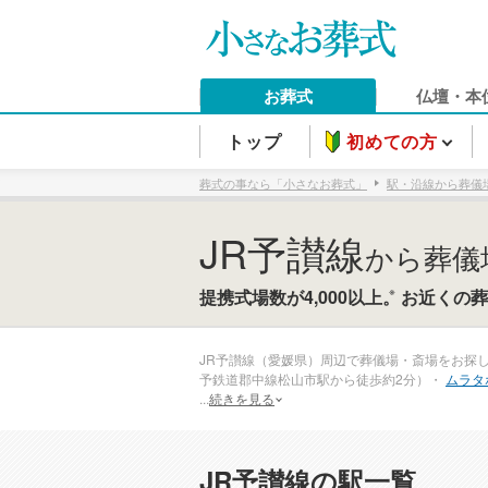
お葬式
仏壇・本
トップ
初めての方
葬式の事なら「小さなお葬式」
駅・沿線から葬儀
JR予讃線
から葬儀
※
提携式場数が4,000以上。
お近くの葬
JR予讃線（愛媛県）周辺で葬儀場・斎場をお探
予鉄道郡中線松山市駅から徒歩約2分）・
ムラタ
...
続きを見る
JR予讃線の駅一覧