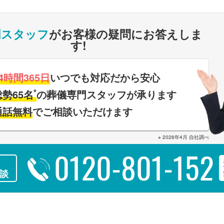
門スタッフ
がお客様の疑問にお答えしま
す!
4時間365日
いつでも対応だから安心
※
総勢65名
の葬儀専門スタッフが承ります
通話無料
でご相談いただけます
※ 2026年4月 自社調べ
0120-801-152
談