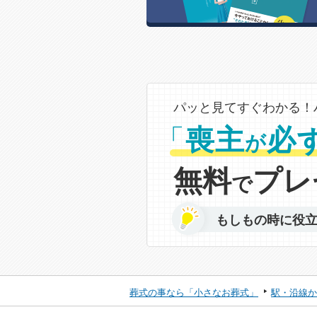
パッと見てすぐわかる！
「
喪主
必
が
無料
プレ
で
もしもの時に役
葬式の事なら「小さなお葬式」
駅・沿線か