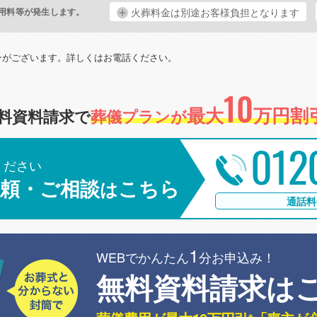
用料等が発生します。
火葬料金は別途お客様負担となります
。
ンがございます。詳しくはお電話ください。
10
最大
万円割引
料資料請求で
葬儀プランが
012
ください
頼・ご相談
こちら
は
通話料
1
WEBでかんたん
分お申込み！
無料資料請求は
※