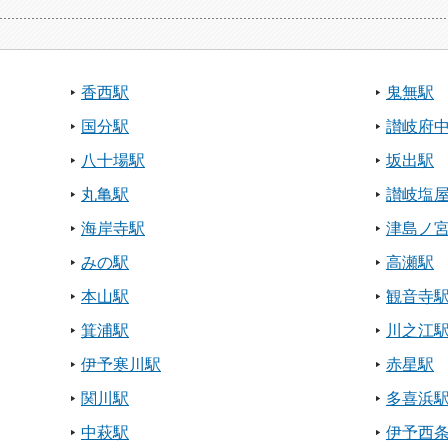
香西駅
鬼無駅
国分駅
讃岐府
八十場駅
坂出駅
丸亀駅
讃岐塩
海岸寺駅
津島ノ
みの駅
高瀬駅
本山駅
観音寺
箕浦駅
川之江
伊予寒川駅
赤星駅
関川駅
多喜浜
中萩駅
伊予西