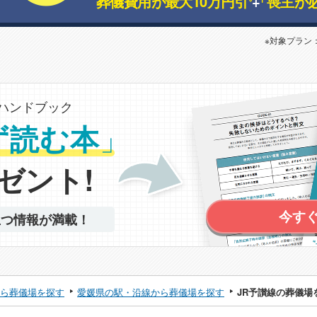
葬儀費用が最大10万円引
+
「喪主が
※対象プラン
ハンドブック
」
ず読む本
ゼント!
今す
立つ情報が満載！
ら葬儀場を探す
愛媛県の駅・沿線から葬儀場を探す
JR予讃線の葬儀場