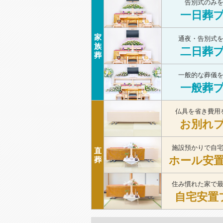
告別式のみ
一日葬
家
通夜・告別式
族
二日葬
葬
一般的な葬儀
一般葬
仏具を省き費用
お別れ
施設預かりで自
直
ホール安
葬
住み慣れた家で
自宅安置