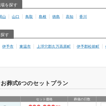
儀場を探す
岡山
山口
鳥取
島根
徳島
高知
香川
を探す
伊予市
東温市
上浮穴郡久万高原町
伊予郡松前町
お葬式6つのセットプラン
セット価格
葬儀の日数