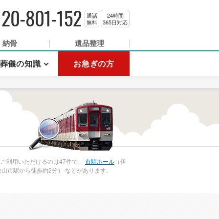
120-801-152
通話
24時間
無料
365日対応
納骨
遺品整理
葬儀の知識
お急ぎの方
ご利用いただけるのは47件で、
市駅ホール
（伊
山市駅から徒歩約2分） などがあります。