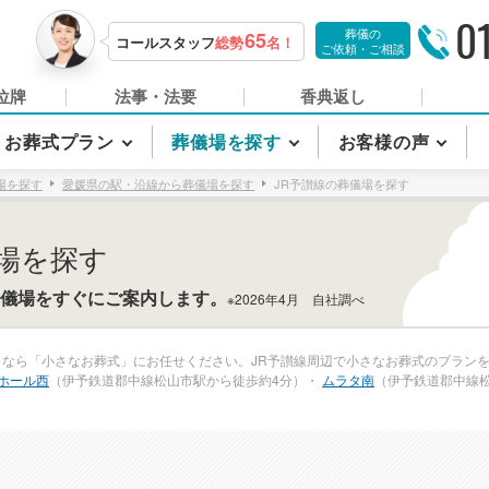
0
葬儀の
65
コールスタッフ
総勢
名！
ご依頼・ご相談
位牌
法事・法要
香典返し
お葬式プラン
葬儀場を探す
お客様の声
場を探す
愛媛県の駅・沿線から葬儀場を探す
JR予讃線の葬儀場を探す
場を探す
儀場をすぐにご案内します。
※2026年4月 自社調べ
しなら「小さなお葬式」にお任せください。JR予讃線周辺で小さなお葬式のプランを
ホール西
（伊予鉄道郡中線松山市駅から徒歩約4分）・
ムラタ南
（伊予鉄道郡中線松