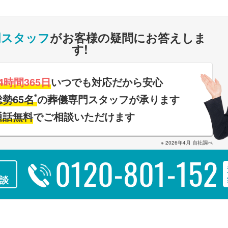
門スタッフ
がお客様の疑問にお答えしま
す!
4時間365日
いつでも対応だから安心
※
総勢65名
の葬儀専門スタッフが承ります
通話無料
でご相談いただけます
※ 2026年4月 自社調べ
0120-801-152
談