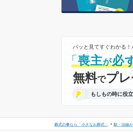
パッと見てすぐわかる！
「
喪主
必
が
無料
プレ
で
もしもの時に役
葬式の事なら「小さなお葬式」
駅・沿線か