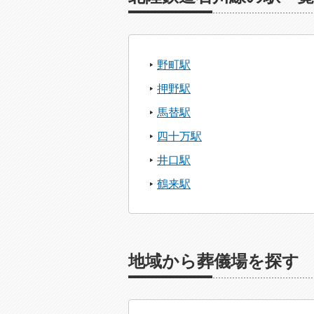
野町駅
押野駅
馬替駅
四十万駅
井口駅
鶴来駅
地域から葬儀場を探す