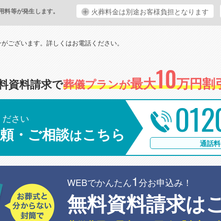
用料等が発生します。
火葬料金は別途お客様負担となります
。
ンがございます。詳しくはお電話ください。
10
最大
万円割引
料資料請求で
葬儀プランが
012
ください
頼・ご相談
こちら
は
通話料
1
WEBでかんたん
分お申込み！
無料資料請求は