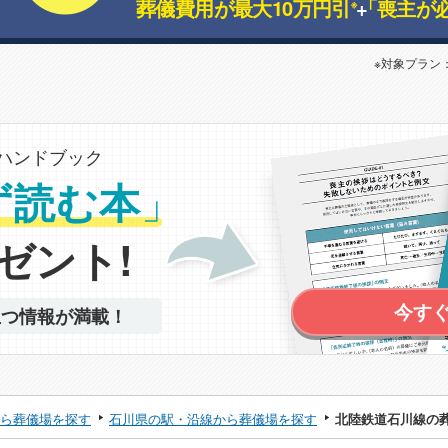
葬儀費用が最大10万円引
+
「喪主が
※
※対象プラン
ハンドブック
」
ず読む本
ゼント!
今す
立つ情報が満載！
ら葬儀場を探す
石川県の駅・沿線から葬儀場を探す
北陸鉄道石川線の