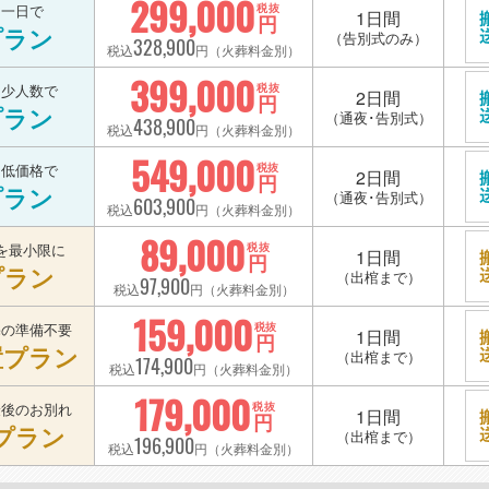
299,000
を一日で
税抜
1日間
円
プラン
（告別式のみ）
328,900
税込
円（火葬料金別）
399,000
を少人数で
税抜
2日間
円
プラン
（通夜･告別式）
438,900
税込
円（火葬料金別）
549,000
を低価格で
税抜
2日間
円
プラン
（通夜･告別式）
603,900
税込
円（火葬料金別）
89,000
を最小限に
税抜
1日間
円
プラン
（出棺まで）
97,900
税込
円（火葬料金別）
159,000
宅の準備不要
税抜
1日間
円
置プラン
（出棺まで）
174,900
税込
円（火葬料金別）
179,000
最後のお別れ
税抜
1日間
円
プラン
（出棺まで）
196,900
税込
円（火葬料金別）