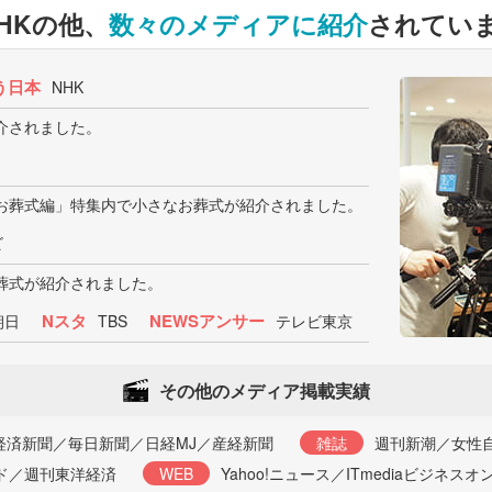
HKの他、
数々のメディアに紹介
されてい
う日本
NHK
介されました。
お葬式編」特集内で小さなお葬式が紹介されました。
ビ
葬式が紹介されました。
Nスタ
NEWSアンサー
朝日
TBS
テレビ東京
その他のメディア掲載実績
経済新聞／毎日新聞／日経MJ／産経新聞
雑誌
週刊新潮／女性自
ンド／週刊東洋経済
WEB
Yahoo!ニュース／ITmediaビジネス