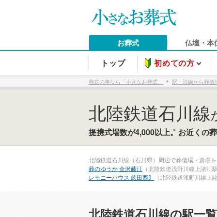
お葬式
仏壇・本
トップ
初めての方
葬式の事なら「小さなお葬式」
駅・沿線から葬儀
北陸鉄道石川線
※
提携式場数が4,000以上。
お近くの葬
北陸鉄道石川線（石川県）周辺で葬儀場・斎場を
葬のゆうか 金沢藤江
（北陸鉄道浅野川線上諸江
レモニーハウス 畝田西】
（北陸鉄道浅野川線上諸
北陸鉄道石川線の駅一覧