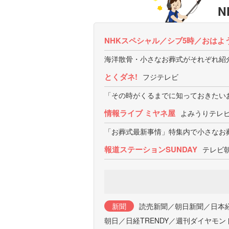
N
NHKスペシャル／シブ5時／おはよ
海洋散骨・小さなお葬式がそれぞれ紹
とくダネ!
フジテレビ
「その時がくるまでに知っておきたい
情報ライブ ミヤネ屋
よみうりテレ
「お葬式最新事情」特集内で小さなお
報道ステーションSUNDAY
テレビ
新聞
読売新聞／朝日新聞／日本
朝日／日経TRENDY／週刊ダイヤモ