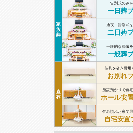
告別式のみ
一日葬
家
通夜・告別式
族
二日葬
葬
一般的な葬儀
一般葬
仏具を省き費用
お別れ
施設預かりで自
直
ホール安
葬
住み慣れた家で
自宅安置