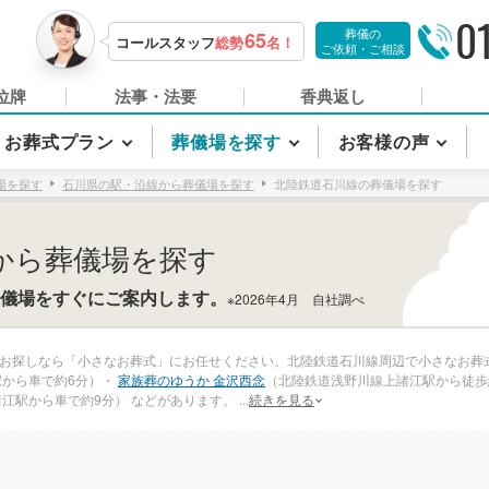
0
葬儀の
65
コールスタッフ
総勢
名！
ご依頼・ご相談
位牌
法事・法要
香典返し
お葬式プラン
葬儀場を探す
お客様の声
場を探す
石川県の駅・沿線から葬儀場を探す
北陸鉄道石川線の葬儀場を探す
から葬儀場を探す
儀場をすぐにご案内します。
※2026年4月 自社調べ
お探しなら「小さなお葬式」にお任せください。北陸鉄道石川線周辺で小さなお葬
駅から車で約6分）・
家族葬のゆうか 金沢西念
（北陸鉄道浅野川線上諸江駅から徒歩
江駅から車で約9分） などがあります。
...
続きを見る