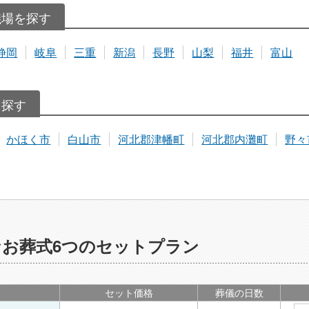
儀場を探す
静岡
岐阜
三重
新潟
長野
山梨
福井
富山
を探す
かほく市
白山市
河北郡津幡町
河北郡内灘町
野々
お葬式6つのセットプラン
セット価格
葬儀の日数