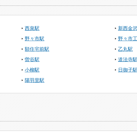
西泉駅
新西金
野々市駅
野々市
額住宅前駅
乙丸駅
曽谷駅
道法寺
小柳駅
日御子
陽羽里駅