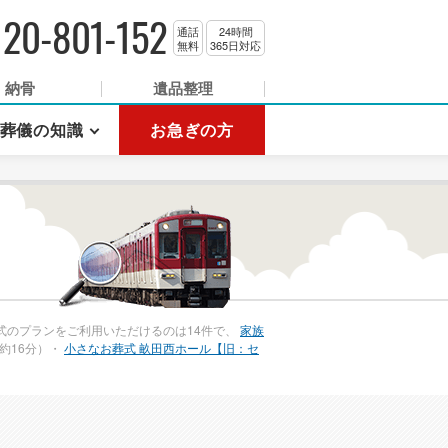
120-801-152
通話
24時間
無料
365日対応
納骨
遺品整理
葬儀の知識
お急ぎの方
式のプランをご利用いただけるのは14件で、
家族
約16分）・
小さなお葬式 畝田西ホール【旧：セ