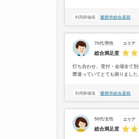
利用葬儀場
愛西市総合斎苑
70代/男性
エリア
総合満足度
打ち合わせ、受付・会場全て別
際違っていてとても困りました
利用葬儀場
愛西市総合斎苑
50代/女性
エリア
総合満足度