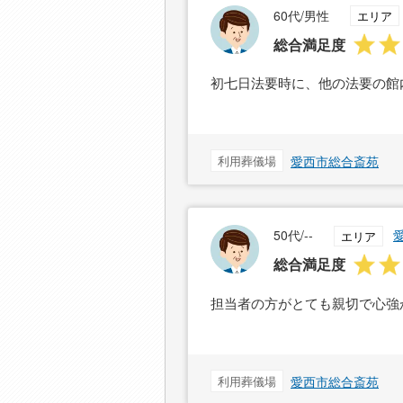
60代/男性
エリア
総合満足度
初七日法要時に、他の法要の館
利用葬儀場
愛西市総合斎苑
50代/--
エリア
総合満足度
担当者の方がとても親切で心強
利用葬儀場
愛西市総合斎苑