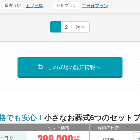
最寄り駅
五ノ三駅
利用プラン
二日葬プラン
1
2
次へ
この式場の詳細情報へ
格でも安心！
小さなお葬式6つのセット
セット価格
葬儀の日数
299,000
を一日で
税抜
1日間