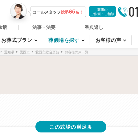
0
葬儀の
65
コールスタッフ
総勢
名！
ご依頼・ご相談
位牌
法事・法要
香典返し
お葬式プラン
葬儀場を探す
お客様の声
愛知県
愛西市
愛西市総合斎苑
お客様の声一覧
この式場の満足度