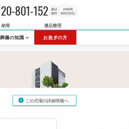
120-801-152
通話
24時間
無料
365日対応
納骨
遺品整理
葬儀の知識
お急ぎの方
この式場の詳細情報へ