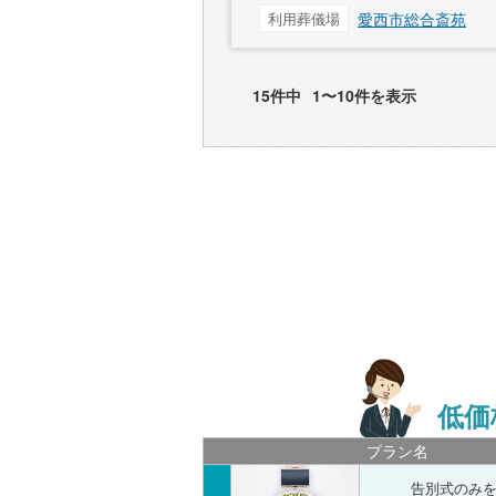
利用葬儀場
愛西市総合斎苑
15件中
1〜10件を表示
低価
プラン名
告別式のみ