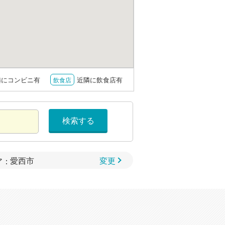
隣にコンビニ有
近隣に飲食店有
飲食店
検索する
変更
ア：