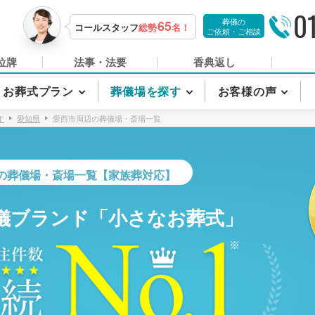
0
葬儀の
65
コールスタッフ
総勢
名！
ご依頼・ご相談
位牌
法事・法要
香典返し
お葬式プラン
葬儀場を探す
お客様の声
す
愛知県
愛西市周辺の葬儀場・斎場一覧
の葬儀場・斎場一覧【家族葬対応】
儀ブランド「小さなお葬式」