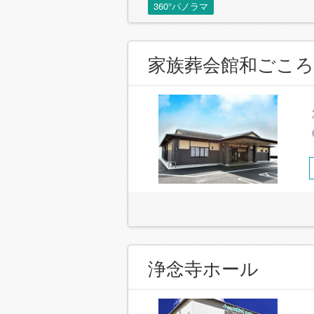
360°パノラマ
家族葬会館和ごころ
浄念寺ホール