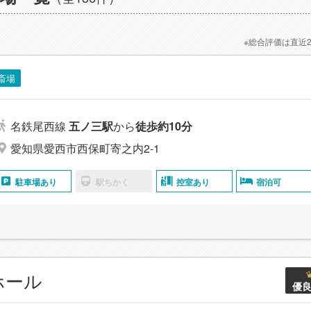
※総合評価は直近
斎場
名鉄尾西線
五ノ三駅
から
徒歩約10分
愛知県愛西市西保町寄之内2-1
駐車場あり
駅ちかく
控室あり
宿泊可
ホール
優