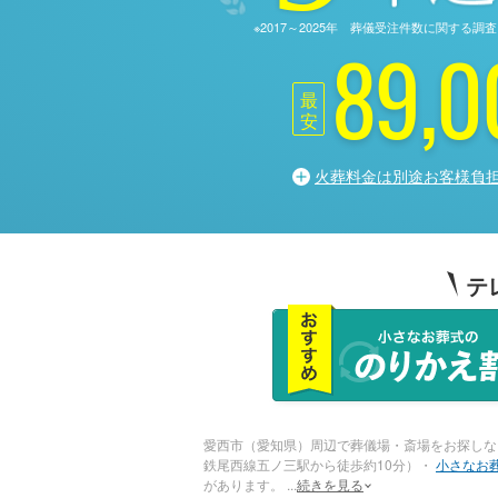
※2017～2025年 葬儀受注件数に関す
89,0
最
安
火葬料金は別途お客様負
テ
愛西市（愛知県）周辺で葬儀場・斎場をお探しな
鉄尾西線五ノ三駅から徒歩約10分）・
小さなお
があります。
...
続きを見る