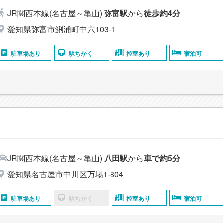
JR関西本線(名古屋～亀山)
弥富駅
から
徒歩約4分
愛知県弥富市鯏浦町中六103-1
駐車場あり
駅ちかく
控室あり
宿泊可
JR関西本線(名古屋～亀山)
八田駅
から
車で約5分
愛知県名古屋市中川区万場1-804
駐車場あり
駅ちかく
控室あり
宿泊可