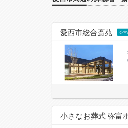
愛西市総合斎苑
公営
小さなお葬式 弥富