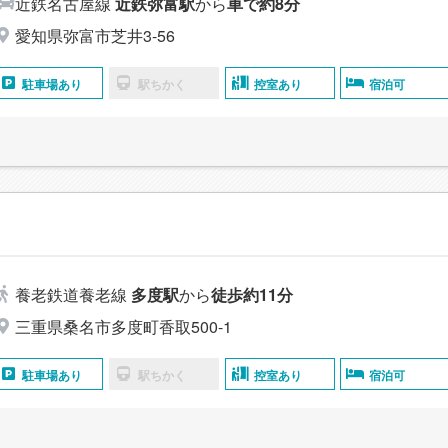
近鉄名古屋線
近鉄弥富駅
から
車で約8分
愛知県弥富市芝井3-56
駐車場あり
駅ちかく
控室あり
宿泊可
養老鉄道養老線
多度駅
から
徒歩約11分
三重県桑名市多度町香取500-1
駐車場あり
駅ちかく
控室あり
宿泊可