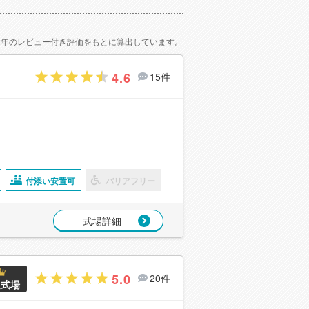
2年のレビュー付き評価をもとに算出しています。
4.6
15件
付添い安置可
バリアフリー
式場詳細
5.0
20件
良式場