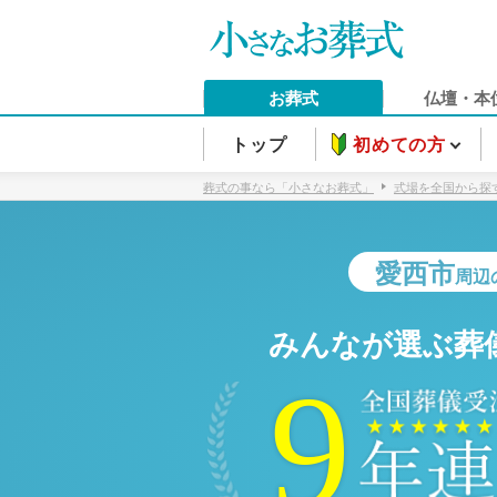
お葬式
仏壇・本
トップ
初めての方
葬式の事なら「小さなお葬式」
式場を全国から探
愛西市
周辺
みんなが選ぶ葬
9