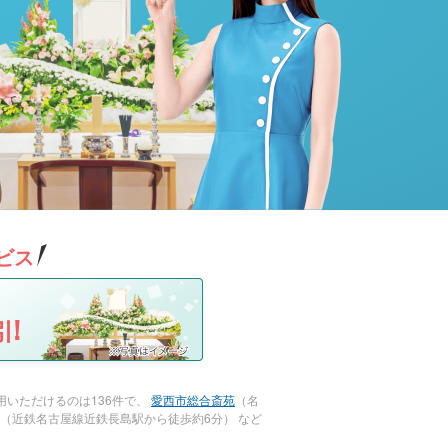
ビス
!
いただけるのは136件で、
愛西市総合斎苑
（名
（近鉄名古屋線近鉄長島駅から徒歩約6分） など