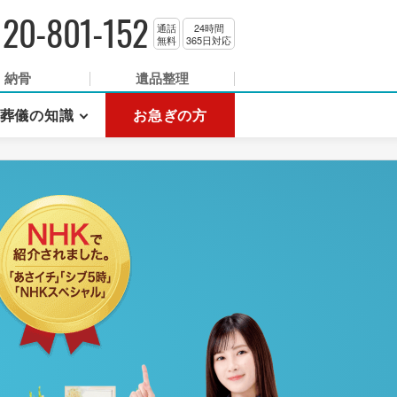
120-801-152
通話
24時間
無料
365日対応
納骨
遺品整理
葬儀の知識
お急ぎの方