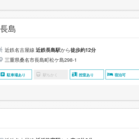
長島
近鉄名古屋線
近鉄長島駅
から
徒歩約12分
三重県桑名市長島町松ケ島298-1
駐車場あり
駅ちかく
控室あり
宿泊可