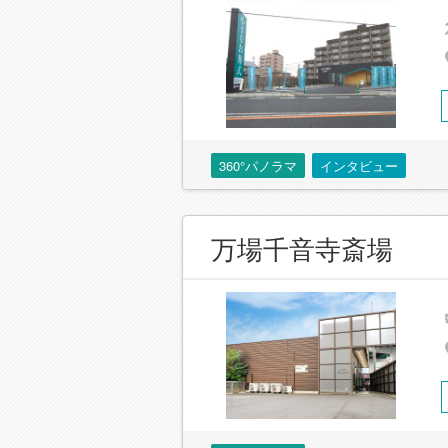
360°パノラマ
インタビュー
万場千音寺斎場