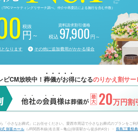
る調査（TPCマーケティングリサーチ調べ。仲介や再委託による施行を含む件数）
00
資料請求割引価格
税抜
97,900
円
～
税込
円～
担となります
その他に追加費用がかかる場合
レビCM放映中！
葬
儀
が
お
得
になる
のりかえ割サー
20
万円割引
ら「小さなお葬式」にお任せください。愛西市周辺で小さなお葬式のプランをご利用
葬式 弥富ホール
（JR関西本線(名古屋～亀山)弥富駅から徒歩約4分）・
長島三重祭典