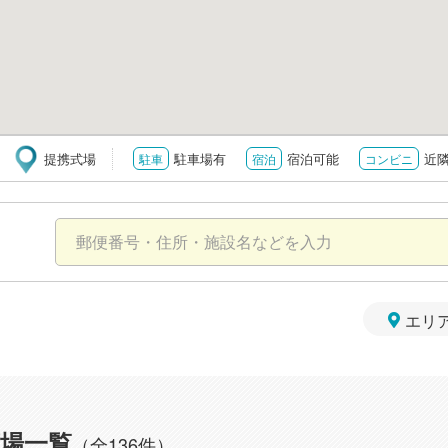
提携式場
駐車場有
宿泊可能
近
駐車
宿泊
コンビニ
エリ
場一覧
（全136件）