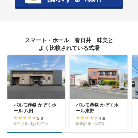
スマート・ホール 春日井 味美と
よく比較されている式場
パルモ葬祭 かぞくホ
パルモ葬祭 かぞくホ
ール 八田
ール東野
5.0
4.8
春日井駅 徒歩約20分
神領駅 車で約7分