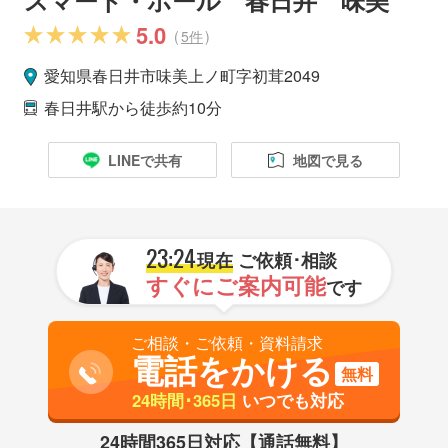
5.0
(
5件
)
愛知県
春日井市
味美上ノ町字初茸2049
春日井駅
から徒歩約10分
LINEで共有
地図で見る
23:24
現在
ご依頼･相談
すぐにご案内可能
です
ご相談・ご依頼・資料請求
電話をかける
無料
24時間･365日
いつでも対応
24時間365日対応【通話無料】