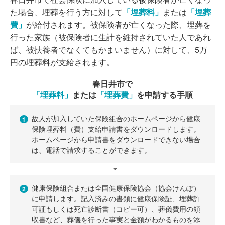
た場合、埋葬を行う方に対して
「埋葬料」
または
「埋葬
費」
が給付されます。被保険者が亡くなった際、埋葬を
行った家族（被保険者に生計を維持されていた人であれ
ば、被扶養者でなくてもかまいません）に対して、5万
円の埋葬料が支給されます。
春日井市で
「埋葬料」
または
「埋葬費」
を申請する手順
故人が加入していた保険組合のホームページから健康
1
保険埋葬料（費）支給申請書をダウンロードします。
ホームページから申請書をダウンロードできない場合
は、電話で請求することができます。
健康保険組合または全国健康保険協会（協会けんぽ）
2
に申請します。記入済みの書類に健康保険証、埋葬許
可証もしくは死亡診断書（コピー可）、葬儀費用の領
収書など、葬儀を行った事実と金額がわかるものを添