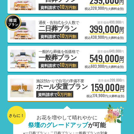
円
10
資料請求で
万円割
328,900
税込
円(火葬料金別)
499,000
通夜・告別式を少人数で
通常価格
円
399,000
二日葬プラン
税抜
円
10
資料請求で
万円割
438,900
税込
円(火葬料金別)
649,000
一般的な葬儀を低価格で
通常価格
円
549,000
一般葬プラン
税抜
円
10
資料請求で
万円割
603,900
税込
円(火葬料金別)
209,000
施設預かりで自宅の準備不要
通常価格
円
159,000
ホール安置プラン
税抜
円
5
資料請求で
万円割
174,900
税込
円(火葬料金別)
さらに！
お花を増やして晴れやかに
祭壇のグレードアップ
が可能
※一日葬プラン・二日葬プラン・一般葬プランが対象、