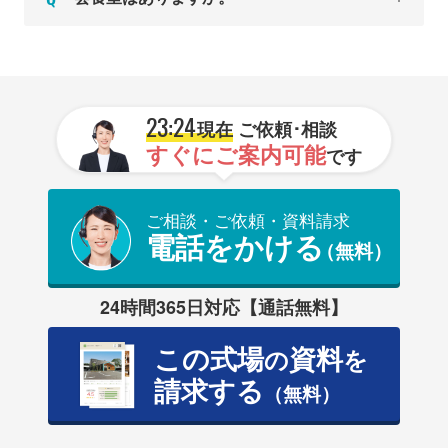
23:24
現在
ご依頼･相談
すぐにご案内可能
です
ご相談・ご依頼・資料請求
電話をかける
（無料）
24時間365日対応【通話無料】
この式場
資料
の
を
請求する
（無料）