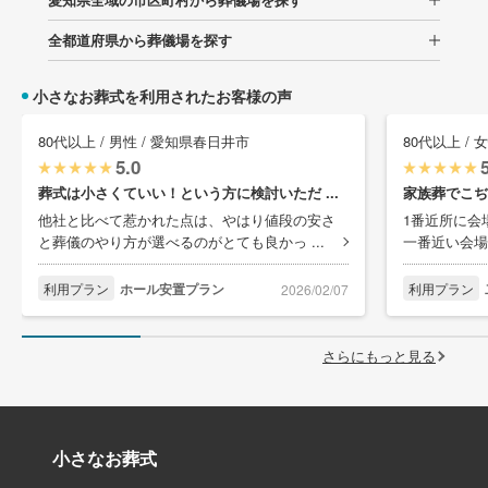
全都道府県から葬儀場を探す
小さなお葬式を利用されたお客様の声
80代以上 / 男性 / 愛知県春日井市
80代以上 / 
5.0
葬式は小さくていい！という方に検討いただ ...
家族葬でこぢ
他社と比べて惹かれた点は、やはり値段の安さ
1番近所に会
と葬儀のやり方が選べるのがとても良かっ ...
一番近い会場
利用プラン
ホール安置プラン
利用プラン
2026/02/07
さらにもっと見る
小さなお葬式