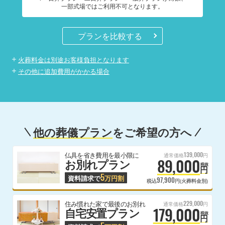
一部式場ではご利用不可となります。
プランを比較する
火葬料金は別途お客様負担となります
その他に追加費用がかかる場合
他の葬儀プラン
をご希望の方へ
139,000
仏具を省き費用を最小限に
通常価格
円
89,000
お別れプラン
税抜
円
5
資料請求で
万円割
97,900
税込
円(火葬料金別)
229,000
住み慣れた家で最後のお別れ
通常価格
円
179,000
自宅安置プラン
税抜
円