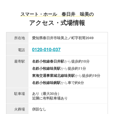
スマート・ホール 春日井 味美の
アクセス・式場情報
所在地
愛知県春日井市味美上ノ町字初茸2049
0120-010-037
電話
最寄駅
名鉄小牧線
春日井駅
から
徒歩約10分
名鉄小牧線
味美駅
から
徒歩約11分
東海交通事業城北線
味美駅
から
徒歩約19分
名鉄小牧線
味鋺駅
から
車で約6分
駐車場
あり（最大30台）
近隣に有料駐車場あり
火葬場
併設なし