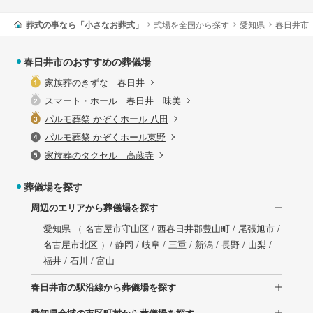
葬式の事なら「小さなお葬式」
式場を全国から探す
愛知県
春日井市
春日井市のおすすめの葬儀場
家族葬のきずな 春日井
スマート・ホール 春日井 味美
パルモ葬祭 かぞくホール 八田
パルモ葬祭 かぞくホール東野
家族葬のタクセル 高蔵寺
葬儀場を探す
周辺のエリアから葬儀場を探す
愛知県
（
名古屋市守山区
/
西春日井郡豊山町
/
尾張旭市
/
名古屋市北区
）/
静岡
/
岐阜
/
三重
/
新潟
/
長野
/
山梨
/
福井
/
石川
/
富山
春日井市の駅沿線から葬儀場を探す
愛知県全域の市区町村から葬儀場を探す