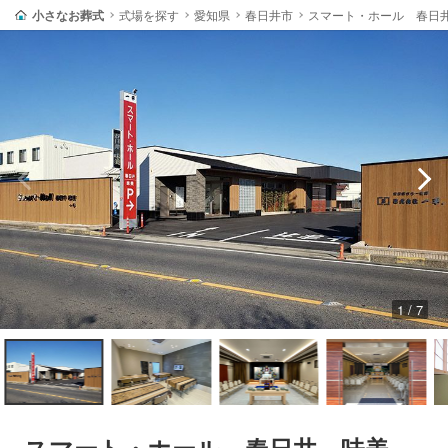
小さなお葬式
式場を探す
愛知県
春日井市
スマート・ホール 春日
1 / 7
スマート・ホール 春日井 味美