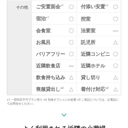
ご安置面会
付添い安置
〇
〇
※1
※1
その他
宿泊
〇
控室
〇
※1
会食室
〇
法要室
―
お風呂
〇
託児所
△
バリアフリー
〇
近隣コンビニ
〇
近隣飲食店
―
近隣ホテル
〇
飲食持ち込み
△
貸し切り
△
喪服貸出し
着付け対応
△
△
※2
※2
※1 一部対応不可プラン有り ※2 別途オプションが必要 ※3 △表記については、お電話に
てお問合せください。