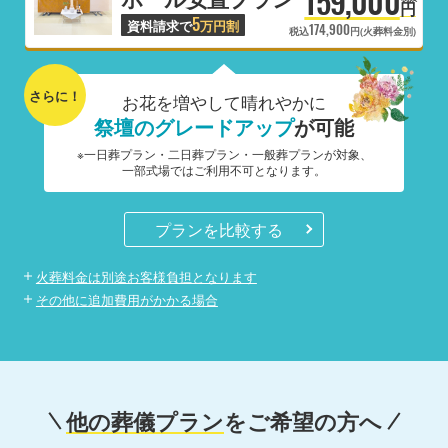
159,000
円
5
資料請求で
万円割
174,900
税込
円(火葬料金別)
さらに！
お花を増やして晴れやかに
祭壇のグレードアップ
が可能
※一日葬プラン・二日葬プラン・一般葬プランが対象、
一部式場ではご利用不可となります。
プランを比較する
火葬料金は別途お客様負担となります
その他に追加費用がかかる場合
他の葬儀プラン
をご希望の方へ