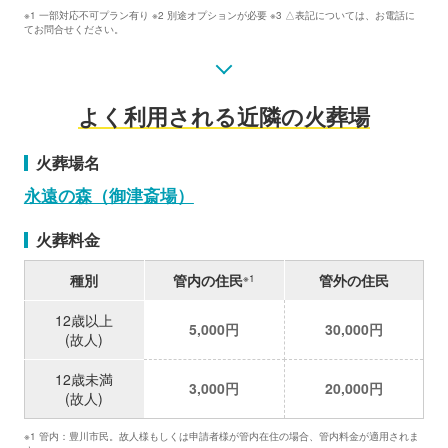
※1 一部対応不可プラン有り ※2 別途オプションが必要 ※3 △表記については、お電話に
てお問合せください。
よく利用される近隣の火葬場
火葬場名
永遠の森（御津斎場）
火葬料金
種別
管内の住民
管外の住民
※1
12歳以上
5,000円
30,000円
(故人)
12歳未満
3,000円
20,000円
(故人)
※1 管内：豊川市民。故人様もしくは申請者様が管内在住の場合、管内料金が適用されま