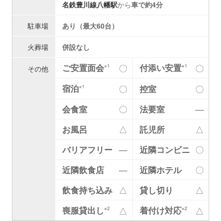
名鉄豊川線
八幡駅
から
車で約4分
駐車場
あり（最大60台）
火葬場
併設なし
ご安置面会
付添い安置
〇
〇
※1
※1
その他
宿泊
〇
控室
〇
※1
会食室
〇
法要室
―
お風呂
△
託児所
△
バリアフリー
―
近隣コンビニ
〇
近隣飲食店
―
近隣ホテル
〇
飲食持ち込み
△
貸し切り
△
喪服貸出し
着付け対応
△
△
※2
※2