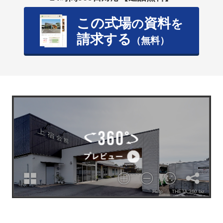
この式場
資料
の
を
請求する
（無料）