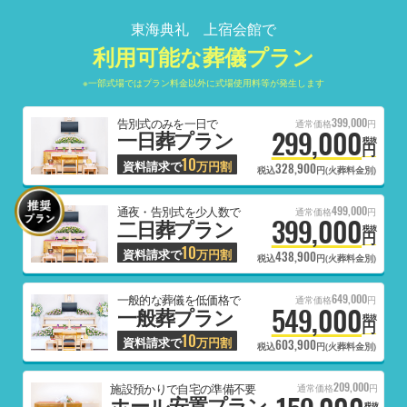
東海典礼 上宿会館で
利用可能な葬儀プラン
※一部式場ではプラン料金以外に式場使用料等が発生します
399,000
告別式のみを一日で
通常価格
円
299,000
一日葬プラン
税抜
円
10
資料請求で
万円割
328,900
税込
円(火葬料金別)
499,000
通夜・告別式を少人数で
通常価格
円
399,000
二日葬プラン
税抜
円
10
資料請求で
万円割
438,900
税込
円(火葬料金別)
649,000
一般的な葬儀を低価格で
通常価格
円
549,000
一般葬プラン
税抜
円
10
資料請求で
万円割
603,900
税込
円(火葬料金別)
209,000
施設預かりで自宅の準備不要
通常価格
円
ホール安置プラン
税抜