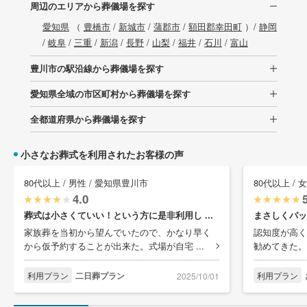
周辺のエリアから葬儀場を探す
愛知県
（
豊橋市
/
新城市
/
蒲郡市
/
額田郡幸田町
）/
静岡
/
岐阜
/
三重
/
新潟
/
長野
/
山梨
/
福井
/
石川
/
富山
豊川市の駅沿線から葬儀場を探す
愛知県全域の市区町村から葬儀場を探す
全都道府県から葬儀場を探す
小さなお葬式を利用されたお客様の声
80代以上 / 男性 / 愛知県豊川市
80代以上 / 
4.0
葬式は小さくていい！という方に是非利用し ...
まさしくパッ
家族葬を当初から望んでいたので、かなり早く
認知度が高く
から仮予約することが出来た。式場が自宅 ...
勧めてきた。
利用プラン
二日葬プラン
利用プラン
2025/10/01