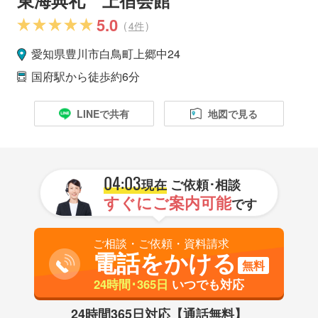
5.0
(
4件
)
愛知県
豊川市
白鳥町上郷中24
国府駅
から徒歩約6分
LINEで共有
地図で見る
04:03
現在
ご依頼･相談
すぐにご案内可能
です
ご相談・ご依頼・資料請求
電話をかける
無料
24時間･365日
いつでも対応
24時間365日対応【通話無料】