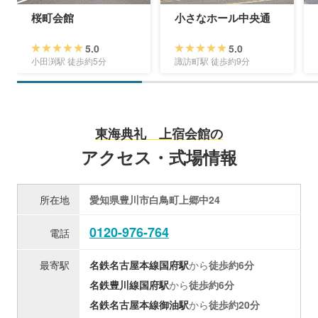
桜町会館
小さなホール中央通
5.0
5.0
小田渕駅 徒歩約5分
諏訪町駅 徒歩約9分
東海典礼 上宿会館の
アクセス・式場情報
所在地
愛知県豊川市白鳥町上郷中24
0120-976-764
電話
最寄駅
名鉄名古屋本線
国府駅
から
徒歩約6分
名鉄豊川線
国府駅
から
徒歩約6分
名鉄名古屋本線
御油駅
から
徒歩約20分