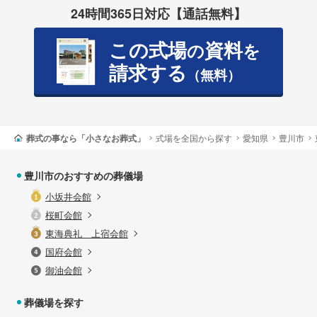
24時間365日対応【通話無料】
この式場
資料
の
を
請求する
（無料）
葬式の事なら「小さなお葬式」
式場を全国から探す
愛知県
豊川市
豊川市のおすすめの葬儀場
小坂井会館
桜町会館
東海典礼 上宿会館
国府会館
御油会館
葬儀場を探す