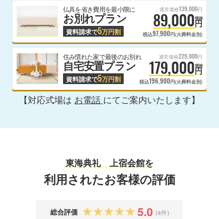
139,000
仏具を省き費用を最小限に
通常価格
円
89,000
お別れプラン
税抜
円
5
資料請求で
万円割
97,900
税込
円(火葬料金別)
229,000
住み慣れた家で最後のお別れ
通常価格
円
179,000
自宅安置プラン
税抜
円
5
資料請求で
万円割
196,900
税込
円(火葬料金別)
【対応式場は
お電話
にてご案内いたします】
東海典礼 上宿会館を
利用されたお客様の評価
5.0
総合評価
(4件)