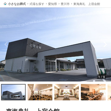
小さなお葬式
式場を探す
愛知県
豊川市
東海典礼 上宿会館
1 / 9
東海典礼 上宿会館