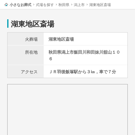
小さなお葬式
式場を探す
秋田県
潟上市
湖東地区斎場
湖東地区斎場
火葬場
湖東地区斎場
所在地
秋田県
潟上市
飯田川和田妹川舘山１０
６
アクセス
ＪＲ羽後飯塚駅から３㎞，車で７分