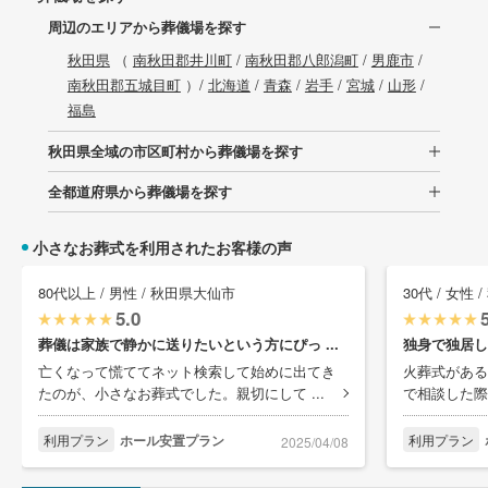
周辺のエリアから葬儀場を探す
秋田県
（
南秋田郡井川町
/
南秋田郡八郎潟町
/
男鹿市
/
南秋田郡五城目町
）/
北海道
/
青森
/
岩手
/
宮城
/
山形
/
福島
秋田県全域の市区町村から葬儀場を探す
全都道府県から葬儀場を探す
小さなお葬式を利用されたお客様の声
80代以上 / 男性 / 秋田県大仙市
30代 / 女性
5.0
葬儀は家族で静かに送りたいという方にぴっ ...
独身で独居し
亡くなって慌ててネット検索して始めに出てき
火葬式がある
たのが、小さなお葬式でした。親切にして ...
で相談した際
利用プラン
ホール安置プラン
利用プラン
2025/04/08