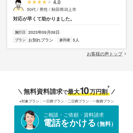
4.0
50代 / 男性 / 秋田県潟上市
対応が早くて助かりました。
2023年09月08日
施行日
お別れプラン
5人
プラン
参列者
お客様の声トップ
10
※
無料資料請求
最大
万円割
で
※対象プラン：一日葬プラン・二日葬プラン・一般葬プラン
ご相談・ご依頼・資料請求
電話をかける
（無料）