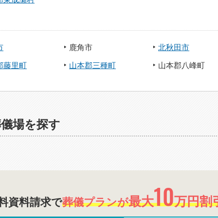
市
鹿角市
北秋田市
郡藤里町
山本郡三種町
山本郡八峰町
葬儀場を探す
10
最大
万円割引
料資料請求で
葬儀プランが