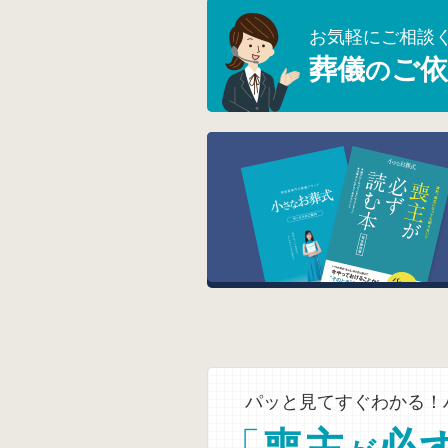
お気軽にご相談
葬儀
ご依
の
パッと見てすぐわかる！
「
喪主
必