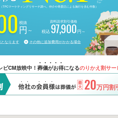
る調査（TPCマーケティングリサーチ調べ。仲介や再委託による施行を含む件数）
00
資料請求割引価格
税抜
97,900
円
～
税込
円～
担となります
その他に追加費用がかかる場合
レビCM放映中！
葬
儀
が
お
得
になる
のりかえ割サー
20
万円割引