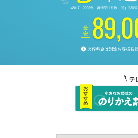
※2017～2025年 葬儀受注件数に関す
89,0
最
安
火葬料金は別途お客様負
テ