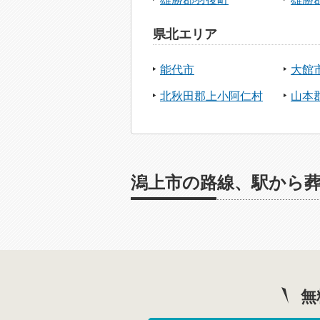
県北エリア
能代市
大館
北秋田郡上小阿仁村
山本
潟上市の路線、駅から
無