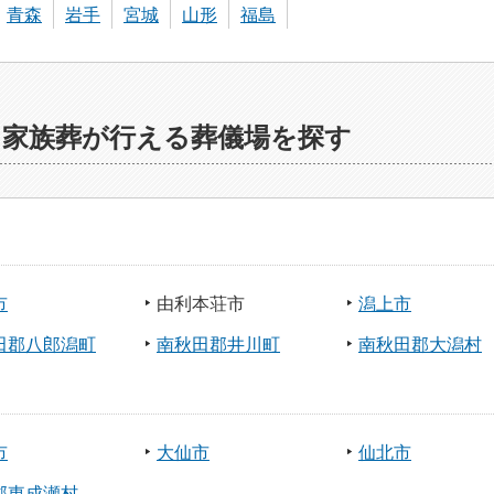
青森
岩手
宮城
山形
福島
・家族葬が行える葬儀場を探す
市
由利本荘市
潟上市
田郡八郎潟町
南秋田郡井川町
南秋田郡大潟村
市
大仙市
仙北市
郡東成瀬村