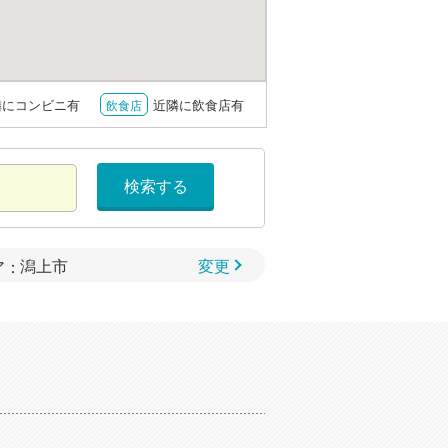
隣にコンビニ有
近隣に飲食店有
飲食店
検索する
変更
ア：