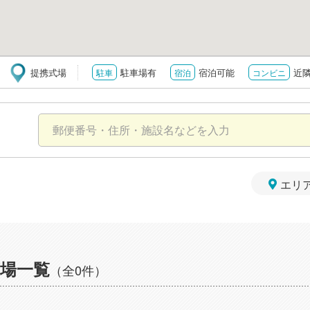
提携式場
駐車場有
宿泊可能
近
駐車
宿泊
コンビニ
エリ
場一覧
（全0件）