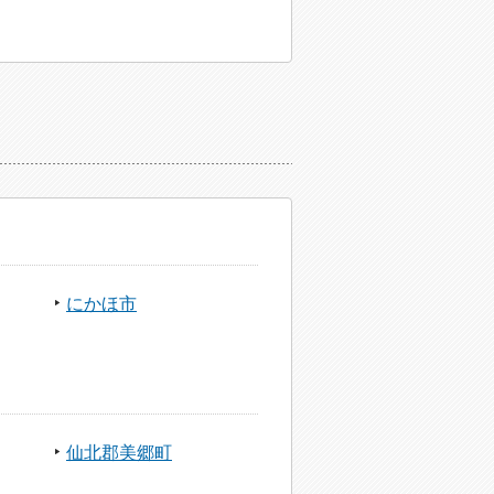
にかほ市
仙北郡美郷町