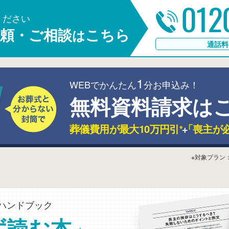
012
ください
頼・ご相談
こちら
は
通話料
1
WEBでかんたん
分お申込み！
無料資料請求は
葬儀費用が最大10万円引
+
「喪主が
※
※対象プラン
ハンドブック
」
ず読む本