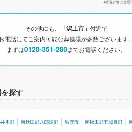
※総合評価は直近
その他にも、
「潟上市」
付近で
お電話にてご案内可能な葬儀場が多数ございます
0120-351-280
まずは
までお電話ください。
場を探す
郡井川町
南秋田郡八郎潟町
男鹿市
南秋田郡五城目町