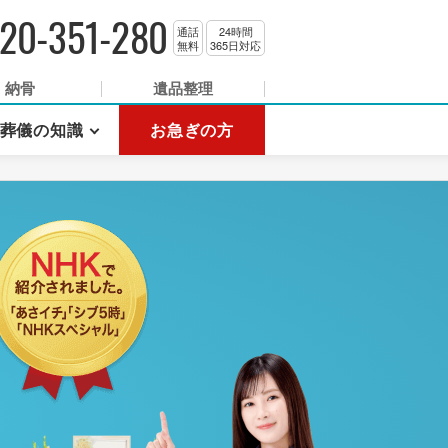
20-351-280
通話
24時間
無料
365日対応
納骨
遺品整理
葬儀の知識
お急ぎの方