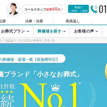
01
葬儀の
65
コールスタッフ
総勢
名！
ご依頼・ご相談
位牌
法事・法要
香典返し
お葬式プラン
葬儀場を探す
お客様の声
す
秋田県
潟上市周辺の葬儀場・斎場一覧
の葬儀場・斎場一覧【家族葬対応】
儀ブランド「小さなお葬式」