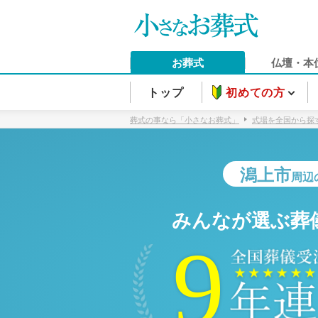
お葬式
仏壇・本
トップ
初めての方
葬式の事なら「小さなお葬式」
式場を全国から探
潟上市
周辺
みんなが選ぶ葬
9