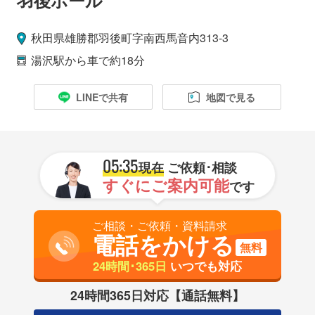
秋田県
雄勝郡羽後町
字南西馬音内313-3
湯沢駅
から車で約18分
LINEで共有
地図で見る
05:35
現在
ご依頼･相談
すぐにご案内可能
です
ご相談・ご依頼・資料請求
電話をかける
無料
24時間･365日
いつでも対応
24時間365日対応【通話無料】