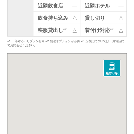
近隣飲食店
―
近隣ホテル
―
飲食持ち込み
△
貸し切り
△
喪服貸出し
着付け対応
△
△
※2
※2
※1 一部対応不可プラン有り ※2 別途オプションが必要 ※3 △表記については、お電話に
てお問合せください。
最寄り駅