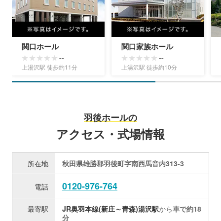
関口ホール
関口家族ホール
--
--
上湯沢駅 徒歩約11分
上湯沢駅 徒歩約10分
羽後ホールの
アクセス・式場情報
所在地
秋田県雄勝郡羽後町字南西馬音内313-3
0120-976-764
電話
最寄駅
JR奥羽本線(新庄～青森)
湯沢駅
から
車で約18
分