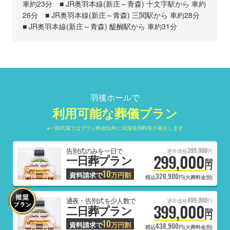
車約23分 ■ JR奥羽本線(新庄～青森) 十文字駅から 車約
26分 ■ JR奥羽本線(新庄～青森) 三関駅から 車約28分
■ JR奥羽本線(新庄～青森) 醍醐駅から 車約31分
羽後ホールで
利用可能な葬儀プラン
※一部式場ではプラン料金以外に式場使用料等が発生します
399,000
告別式のみを一日で
通常価格
円
299,000
一日葬プラン
税抜
円
10
資料請求で
万円割
328,900
税込
円(火葬料金別)
499,000
通夜・告別式を少人数で
通常価格
円
399,000
二日葬プラン
税抜
円
10
資料請求で
万円割
438,900
税込
円(火葬料金別)