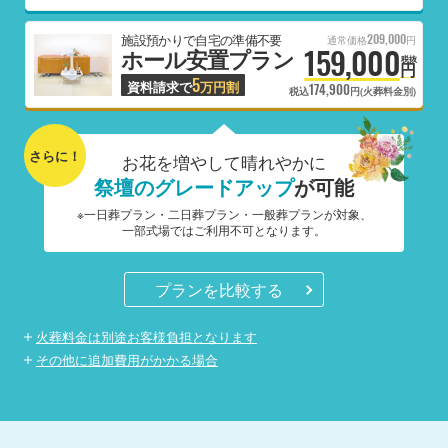
209,000
施設預かりで自宅の準備不要
通常価格
円
159,000
ホール安置プラン
税抜
円
5
資料請求で
万円割
174,900
税込
円(火葬料金別)
さらに！
お花を増やして晴れやかに
祭壇のグレードアップ
が可能
※一日葬プラン・二日葬プラン・一般葬プランが対象、
一部式場ではご利用不可となります。
プランを比較する
火葬料金は別途お客様負担となります
その他に追加費用がかかる場合