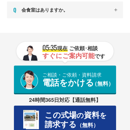
会食室はありますか。
05:35
現在
ご依頼･相談
すぐにご案内可能
です
ご相談・ご依頼・資料請求
電話をかける
（無料）
24時間365日対応【通話無料】
この式場
資料
の
を
請求する
（無料）