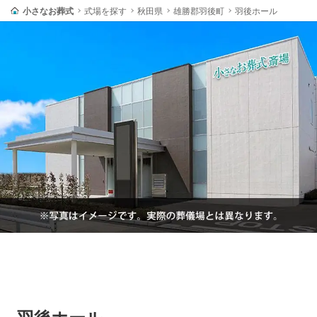
小さなお葬式
式場を探す
秋田県
雄勝郡羽後町
羽後ホール
羽後ホール