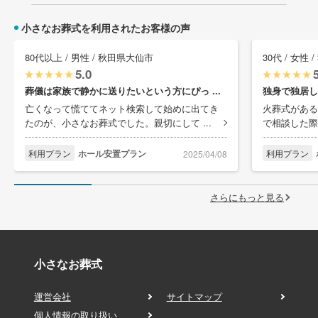
小さなお葬式を利用されたお客様の声
80代以上 / 男性 / 秋田県大仙市
30代 / 女性
5.0
葬儀は家族で静かに送りたいという方にぴっ ...
独身で独居し
亡くなって慌ててネット検索して始めに出てき
火葬式がある
たのが、小さなお葬式でした。親切にして ...
で相談した際
利用プラン
ホール安置プラン
利用プラン
2025/04/08
さらにもっと見る
小さなお葬式
運営会社
サイトマップ
個人情報の取り扱い