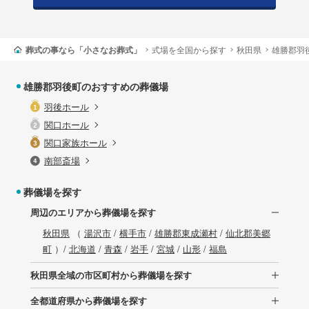
葬式の事なら「小さなお葬式」
式場を全国から探す
秋田県
雄勝郡羽
雄勝郡羽後町のおすすめの葬儀場
羽後ホール
関口ホール
関口家族ホール
南部斎場
葬儀場を探す
周辺のエリアから葬儀場を探す
秋田県
（
湯沢市
/
横手市
/
雄勝郡東成瀬村
/
仙北郡美郷
町
）/
北海道
/
青森
/
岩手
/
宮城
/
山形
/
福島
秋田県全域の市区町村から葬儀場を探す
全都道府県から葬儀場を探す