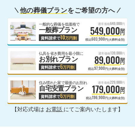
他の葬儀プラン
をご希望の方へ
649,000
一般的な葬儀を低価格で
通常価格
円
549,000
一般葬プラン
税抜
円
10
資料請求で
万円割
603,900
税込
円(火葬料金別)
139,000
仏具を省き費用を最小限に
通常価格
円
89,000
お別れプラン
税抜
円
5
資料請求で
万円割
97,900
税込
円(火葬料金別)
229,000
住み慣れた家で最後のお別れ
通常価格
円
179,000
自宅安置プラン
税抜
円
5
資料請求で
万円割
196,900
税込
円(火葬料金別)
【対応式場は
お電話
にてご案内いたします】