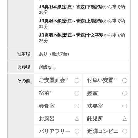
JR奥羽本線(新庄～青森)
下湯沢駅
から
車で約
20分
JR奥羽本線(新庄～青森)
上湯沢駅
から
車で約
23分
JR奥羽本線(新庄～青森)
十文字駅
から
車で約
26分
駐車場
あり（最大7台）
火葬場
併設なし
ご安置面会
付添い安置
〇
〇
※1
※1
その他
宿泊
〇
控室
〇
※1
会食室
〇
法要室
〇
お風呂
△
託児所
△
バリアフリー
〇
近隣コンビニ
〇