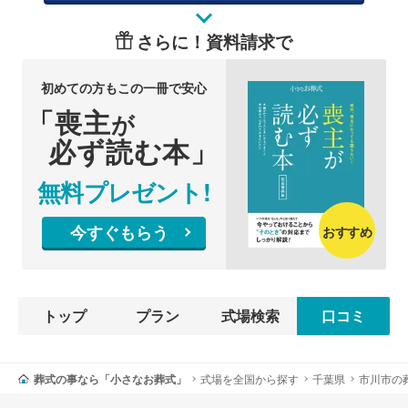
さらに！資料請求で
初めての方もこの一冊で安心
「喪主
が
必ず読む本」
無料プレゼント!
今すぐもらう
おすすめ
トップ
プラン
式場検索
口コミ
葬式の事なら「小さなお葬式」
式場を全国から探す
千葉県
市川市の