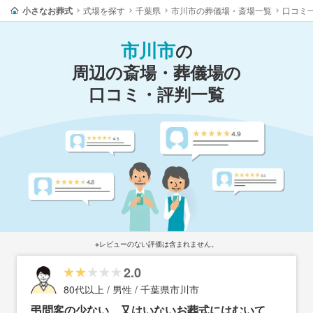
小さなお葬式
式場を探す
千葉県
市川市の葬儀場・斎場一覧
口コミ
市川市
の
周辺の斎場・葬儀場の
口コミ・評判一覧
※レビューのない評価は含まれません。
2.0
80代以上 / 男性 / 千葉県市川市
弔問客の少ない、又はいないお葬式にはむいて