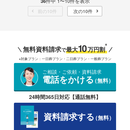
36
件中 1〜10件を表示
前の10件
次の10件
10
※
無料資料請求
最大
万円割
で
※対象プラン：一日葬プラン・二日葬プラン・一般葬プラン
ご相談・ご依頼・資料請求
電話をかける
（無料）
24時間365日対応【通話無料】
資料請求する
（無料）