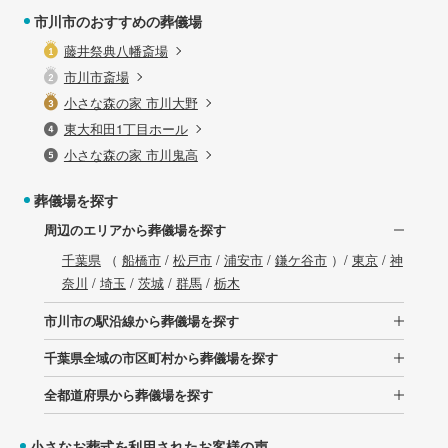
市川市のおすすめの葬儀場
藤井祭典八幡斎場
市川市斎場
小さな森の家 市川大野
東大和田1丁目ホール
小さな森の家 市川鬼高
葬儀場を探す
周辺のエリアから葬儀場を探す
千葉県
（
船橋市
/
松戸市
/
浦安市
/
鎌ケ谷市
）/
東京
/
神
奈川
/
埼玉
/
茨城
/
群馬
/
栃木
市川市の駅沿線から葬儀場を探す
千葉県全域の市区町村から葬儀場を探す
全都道府県から葬儀場を探す
小さなお葬式を利用されたお客様の声