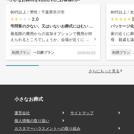
80代以上 / 男性 / 千葉県市川市
80代以上 / 
2.0
弔問客の少ない、又はいないお葬式にはむい ...
パッケージ化
最低限の費用からの追加オプションで費用が抑
家の近くに葬
えられるところでしょうか。会場が近くに ...
母、親戚も遠
利用プラン
一日葬プラン
利用プラン
2026/02/22
さらにもっと見る
小さなお葬式
運営会社
サイトマップ
個人情報の取り扱い
カスタマーハラスメントへの取り組み