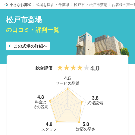
小さなお葬式
式場を探す
千葉県
松戸市
松戸市斎場
お客様の声一
松戸市斎場
の口コミ・評判一覧
この式場の詳細へ
4.0
総合評価
4.5
サービス品質
4.8
3.8
料金と
式場設備
その説明
4.8
5.0
スタッフ
対応の早さ