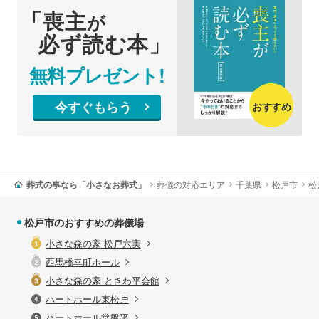
「喪主
が
必ず読む本」
無料プレゼント!
今すぐもらう
おすすめ
葬式の事なら「小さなお葬式」
葬儀の対応エリア
千葉県
松戸市
松
松戸市のおすすめの葬儀場
小さな森の家 松戸六実
西馬橋幸町ホール
小さな森の家 ときわ平会館
ハートホール東松戸
ハートホール常盤平