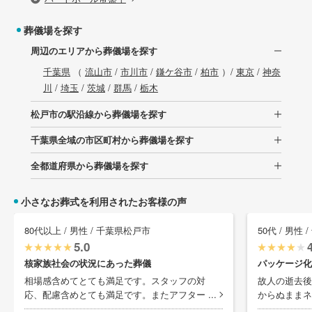
葬儀場を探す
周辺のエリアから葬儀場を探す
千葉県
（
流山市
/
市川市
/
鎌ケ谷市
/
柏市
）/
東京
/
神奈
川
/
埼玉
/
茨城
/
群馬
/
栃木
松戸市の駅沿線から葬儀場を探す
千葉県全域の市区町村から葬儀場を探す
全都道府県から葬儀場を探す
小さなお葬式を利用されたお客様の声
80代以上 / 男性 / 千葉県松戸市
50代 / 男性
5.0
核家族社会の状況にあった葬儀
パッケージ化
相場感含めてとても満足です。スタッフの対
故人の逝去後
応、配慮含めとても満足です。またアフター ...
からぬままネ