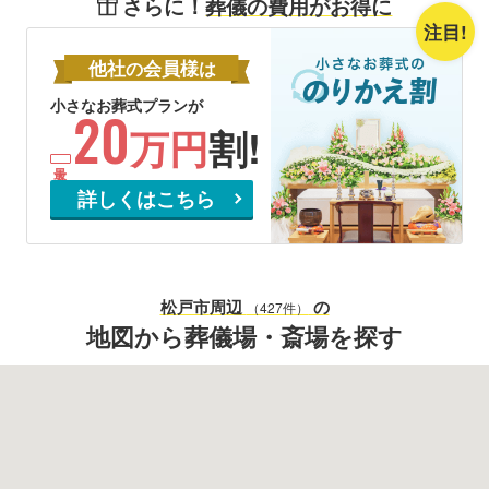
さらに！
葬儀の費用がお得に
注目!
他社
会員様
の
は
小さなお葬式プランが
20
万円
割!
詳しくはこちら
松戸市
周辺
の
（427件）
地図から葬儀場・斎場を探す