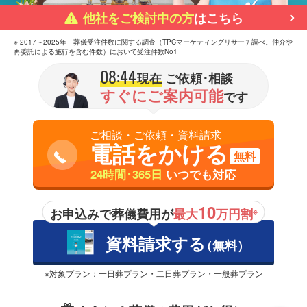
他社をご検討中の方
はこちら
※ 2017～2025年 葬儀受注件数に関する調査（TPCマーケティングリサーチ調べ。仲介や
再委託による施行を含む件数）において受注件数No1
08:44
現在
ご依頼･相談
すぐにご案内可能
です
ご相談・ご依頼・資料請求
電話をかける
無料
24時間･365日
いつでも対応
10
お申込みで葬儀費用が
最大
万円割
※
資料請求する
（無料）
※対象プラン：一日葬プラン・二日葬プラン・一般葬プラン