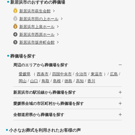
新居浜市のおすすめの葬儀場
新居浜市萩生会館
新居浜市田の上ホール
新居浜市上泉ホール
新居浜市西原ホール
新居浜市坂井町会館
葬儀場を探す
周辺のエリアから葬儀場を探す
愛媛県
（
西条市
/
四国中央市
/
今治市
/
東温市
）/
広島
/
岡山
/
山口
/
鳥取
/
島根
/
徳島
/
高知
/
香川
新居浜市の駅沿線から葬儀場を探す
愛媛県全域の市区町村から葬儀場を探す
全都道府県から葬儀場を探す
小さなお葬式を利用されたお客様の声