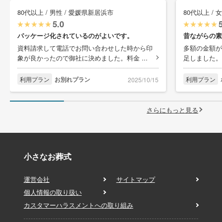
80代以上 / 男性 / 愛媛県新居浜市
80代以上 / 
5.0
パッケージ化されているのがよいです。
昔ながらの素
資料請求して電話でお問い合わせした時から印
多額の金額が
象が良かったので御社に決めました。料金 ...
足しました。
利用プラン
お別れプラン
利用プラン
2025/10/15
さらにもっと見る
小さなお葬式
運営会社
サイトマップ
個人情報の取り扱い
カスタマーハラスメントへの取り組み