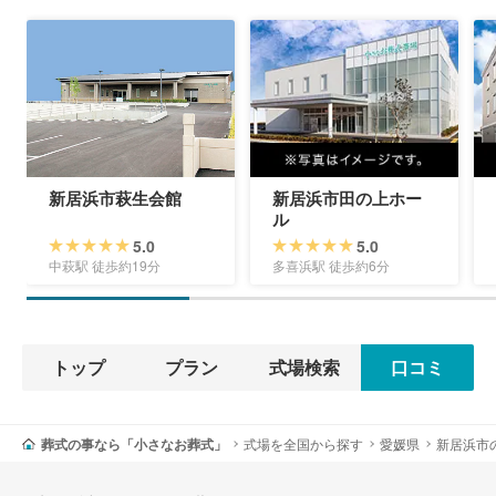
新居浜市萩生会館
新居浜市田の上ホー
ル
5.0
5.0
中萩駅 徒歩約19分
多喜浜駅 徒歩約6分
トップ
プラン
式場検索
口コミ
葬式の事なら「小さなお葬式」
式場を全国から探す
愛媛県
新居浜市