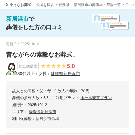
小さなお葬式
式場を探す
愛媛県
新居浜市の葬儀場・斎場一覧
口コ
新居浜市
で
葬儀をした方の口コミ
更新日：2025/10/12
昔ながらの素敵なお葬式。
5.0
総合満足度
80代以上 / 女性 /
愛媛県新居浜市
故人との間柄：父・母
／
故人の年齢：70代
葬儀の参列人数：5人
／
利用プラン：
ホール安置プラン
施行日：2025/10/12
エリア：
愛媛県新居浜市
利用火葬場：新居浜市斎場