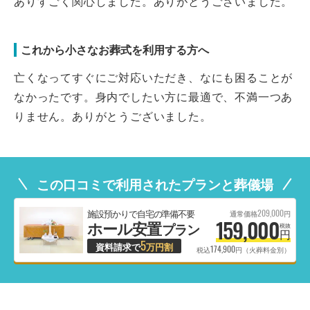
ありすごく関心しました。ありがとうございました。
これから小さなお葬式を利用する方へ
亡くなってすぐにご対応いただき、なにも困ることが
なかったです。身内でしたい方に最適で、不満一つあ
りません。ありがとうございました。
この口コミで利用されたプランと葬儀場
209,000
施設預かりで自宅の準備不要
通常価格
円
159,000
ホール安置
プラン
税抜
円
5
資料請求で
万円割
174,900
税込
円（火葬料金別）