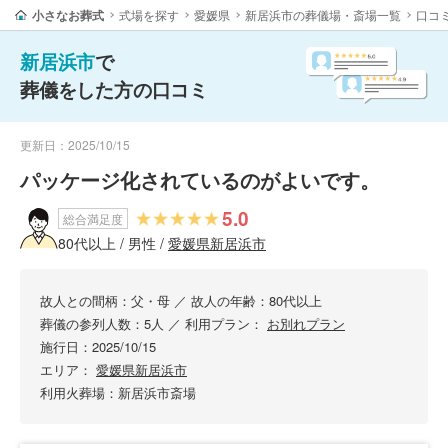
小さなお葬式
式場を探す
愛媛県
新居浜市の葬儀場・斎場一覧
口コ
新居浜市
で
葬儀をした方の口コミ
更新日：2025/10/15
パッケージ化されているのがよいです。
5.0
総合満足度
80代以上 / 男性 /
愛媛県新居浜市
故人との間柄：父・母
／
故人の年齢：80代以上
葬儀の参列人数：5人
／
利用プラン：
お別れプラン
施行日：2025/10/15
エリア：
愛媛県新居浜市
利用火葬場：新居浜市斎場