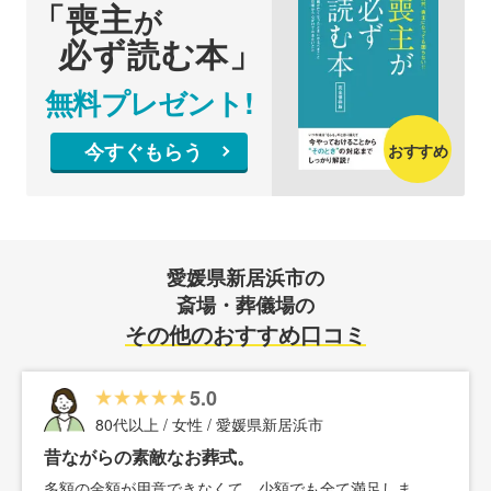
「喪主
が
必ず読む本」
無料プレゼント!
今すぐもらう
おすすめ
愛媛県新居浜市の
斎場・葬儀場の
その他のおすすめ口コミ
5.0
80代以上 / 女性 / 愛媛県新居浜市
昔ながらの素敵なお葬式。
多額の金額が用意できなくて、少額でも全て満足しま