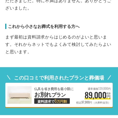
ただきました。特に不満はありません。ありがとうご
ざいました。
これから小さなお葬式を利用する方へ
まず最初は資料請求からはじめるのがよいと思いま
す。それからネットでもよくみて検討してみたらよい
と思います。
この口コミで利用されたプランと葬儀場
139,000
仏具を省き費用を最小限に
通常価格
円
89,000
お別れ
プラン
税抜
円
5
資料請求で
万円割
97,900
税込
円（火葬料金別）