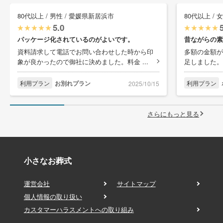
80代以上 / 男性 / 愛媛県新居浜市
80代以上 / 
5.0
パッケージ化されているのがよいです。
昔ながらの素
資料請求して電話でお問い合わせした時から印
多額の金額が
象が良かったので御社に決めました。料金 ...
足しました。
利用プラン
お別れプラン
利用プラン
2025/10/15
さらにもっと見る
小さなお葬式
運営会社
サイトマップ
個人情報の取り扱い
カスタマーハラスメントへの取り組み