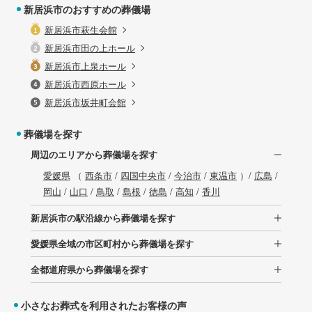
新居浜市のおすすめの葬儀場
新居浜市萩生会館
新居浜市田の上ホール
新居浜市上泉ホール
新居浜市西原ホール
新居浜市坂井町会館
葬儀場を探す
周辺のエリアから葬儀場を探す
愛媛県
（
西条市
/
四国中央市
/
今治市
/
東温市
）/
広島
/
岡山
/
山口
/
鳥取
/
島根
/
徳島
/
高知
/
香川
新居浜市の駅沿線から葬儀場を探す
愛媛県全域の市区町村から葬儀場を探す
全都道府県から葬儀場を探す
小さなお葬式を利用されたお客様の声