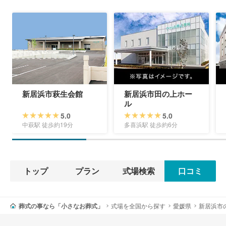
新居浜市萩生会館
新居浜市田の上ホー
ル
5.0
5.0
中萩駅 徒歩約19分
多喜浜駅 徒歩約6分
トップ
プラン
式場検索
口コミ
葬式の事なら「小さなお葬式」
式場を全国から探す
愛媛県
新居浜市