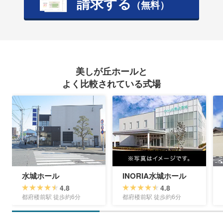
請求する
（無料）
美しが丘ホールと
よく比較されている式場
水城ホール
INORIA水城ホール
4.8
4.8
都府楼前駅 徒歩約6分
都府楼前駅 徒歩約6分