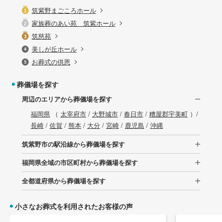
筑紫野まごころホール
家族葬のあい苑 筑紫ホール
筑慈苑
美しが丘ホール
お葬式の供恩
葬儀場を探す
周辺のエリアから葬儀場を探す
福岡県
（
太宰府市
/
大野城市
/
春日市
/
糟屋郡宇美町
）/
長崎
/
佐賀
/
熊本
/
大分
/
宮崎
/
鹿児島
/
沖縄
筑紫野市の駅沿線から葬儀場を探す
福岡県全域の市区町村から葬儀場を探す
全都道府県から葬儀場を探す
小さなお葬式を利用されたお客様の声