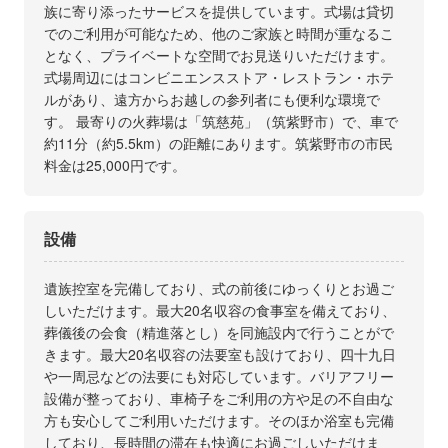
族に寄り添ったサービスを提供しています。式場は貸切
でのご利用が可能なため、他のご家族と時間が重なるこ
となく、プライベートな空間でお見送りいただけます。
式場周辺にはコンビニエンスストア・レストラン・ホテ
ルがあり、遠方からお越しの参列者にも便利な環境で
す。 最寄りの火葬場は「筑慈苑」（筑紫野市）で、車で
約11分（約5.5km）の距離にあります。筑紫野市の市民
料金は25,000円です。
設備
遺族控室を完備しており、式の前後にゆっくりとお過ご
しいただけます。最大20名収容の食事室を備えており、
葬儀後の会食（精進落とし）を同施設内で行うことがで
きます。最大20名収容の法要室も設けており、四十九日
や一周忌などの法要にも対応しています。バリアフリー
設備が整っており、車椅子をご利用の方や足の不自由な
方も安心してご利用いただけます。そのほか浴室も完備
しており、長時間の滞在も快適にお過ごしいただけま