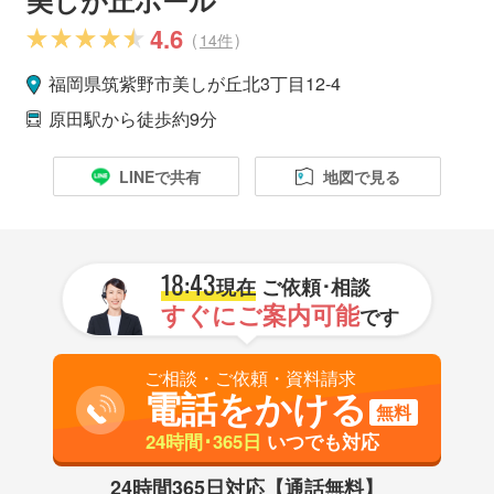
4.6
(
14件
)
福岡県
筑紫野市
美しが丘北3丁目12-4
原田駅
から徒歩約9分
LINEで共有
地図で見る
18:43
現在
ご依頼･相談
すぐにご案内可能
です
ご相談・ご依頼・資料請求
電話をかける
無料
24時間･365日
いつでも対応
24時間365日対応【通話無料】