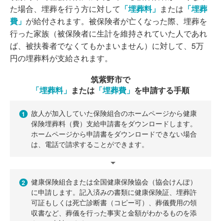
た場合、埋葬を行う方に対して
「埋葬料」
または
「埋葬
費」
が給付されます。被保険者が亡くなった際、埋葬を
行った家族（被保険者に生計を維持されていた人であれ
ば、被扶養者でなくてもかまいません）に対して、5万
円の埋葬料が支給されます。
筑紫野市で
「埋葬料」
または
「埋葬費」
を申請する手順
故人が加入していた保険組合のホームページから健康
1
保険埋葬料（費）支給申請書をダウンロードします。
ホームページから申請書をダウンロードできない場合
は、電話で請求することができます。
健康保険組合または全国健康保険協会（協会けんぽ）
2
に申請します。記入済みの書類に健康保険証、埋葬許
可証もしくは死亡診断書（コピー可）、葬儀費用の領
収書など、葬儀を行った事実と金額がわかるものを添