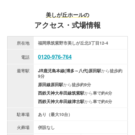
美しが丘ホールの
アクセス・式場情報
所在地
福岡県筑紫野市美しが丘北3丁目12-4
0120-976-764
電話
最寄駅
JR鹿児島本線(博多～八代)
原田駅
から
徒歩約
9分
原田線
原田駅
から
徒歩約9分
西鉄天神大牟田線
筑紫駅
から
車で約4分
西鉄天神大牟田線
津古駅
から
車で約4分
駐車場
あり（最大10台）
火葬場
併設なし