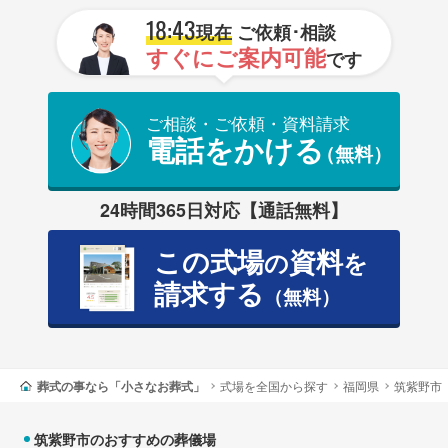
18:43
現在
ご依頼･相談
すぐにご案内可能
です
ご相談・ご依頼・資料請求
電話をかける
（無料）
24時間365日対応【通話無料】
この式場
資料
の
を
請求する
（無料）
葬式の事なら「小さなお葬式」
式場を全国から探す
福岡県
筑紫野市
筑紫野市のおすすめの葬儀場