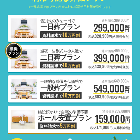
※一部式場ではプラン料金以外に式場使用料等が発生します
399,000
告別式のみを一日で
通常価格
円
299,000
一日葬プラン
税抜
円
10
資料請求で
万円割
328,900
税込
円(火葬料金別)
499,000
通夜・告別式を少人数で
通常価格
円
399,000
二日葬プラン
税抜
円
10
資料請求で
万円割
438,900
税込
円(火葬料金別)
649,000
一般的な葬儀を低価格で
通常価格
円
549,000
一般葬プラン
税抜
円
10
資料請求で
万円割
603,900
税込
円(火葬料金別)
209,000
施設預かりで自宅の準備不要
通常価格
円
159,000
ホール安置プラン
税抜
円
5
資料請求で
万円割
174,900
税込
円(火葬料金別)