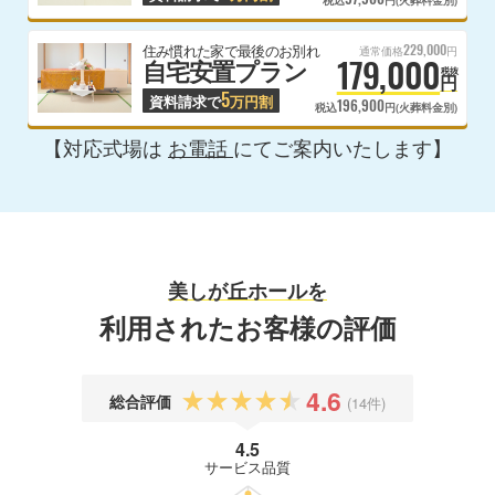
229,000
住み慣れた家で最後のお別れ
通常価格
円
179,000
自宅安置プラン
税抜
円
5
資料請求で
万円割
196,900
税込
円(火葬料金別)
【対応式場は
お電話
にてご案内いたします】
美しが丘ホールを
利用されたお客様の評価
4.6
総合評価
(14件)
4.5
サービス品質