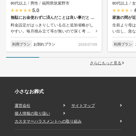
80代以上 / 男性 / 福岡県筑紫野市
80代以上 / 
5.0
無駄にお金使わずに済んだことは良い事だと ...
家族の間が近
料金設定がはっきりしている点と追加省略がし
生前より母は
やすい。毎月積み立て等が無いので深く考 ...
い出し、急な
利用プラン
お別れプラン
利用プラン
2025/07/09
さらにもっと見る
小さなお葬式
運営会社
サイトマップ
個人情報の取り扱い
カスタマーハラスメントへの取り組み