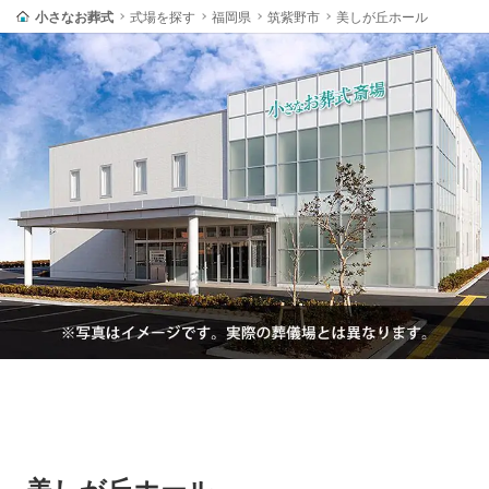
小さなお葬式
式場を探す
福岡県
筑紫野市
美しが丘ホール
美しが丘ホール