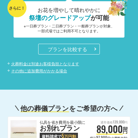
さらに！
お花を増やして晴れやかに
祭壇のグレードアップ
が可能
※一日葬プラン・二日葬プラン・一般葬プランが対象、
一部式場ではご利用不可となります。
プランを比較する
火葬料金は別途お客様負担となります
その他に追加費用がかかる場合
他の葬儀プラン
をご希望の方へ
139,000
仏具を省き費用を最小限に
通常価格
円
89,000
お別れプラン
税抜
円
5
資料請求で
万円割
97,900
税込
円(火葬料金別)