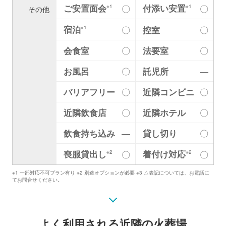
ご安置面会
付添い安置
〇
〇
※1
※1
その他
宿泊
〇
控室
〇
※1
会食室
〇
法要室
〇
お風呂
〇
託児所
―
バリアフリー
〇
近隣コンビニ
〇
近隣飲食店
〇
近隣ホテル
〇
飲食持ち込み
―
貸し切り
〇
喪服貸出し
着付け対応
〇
〇
※2
※2
※1 一部対応不可プラン有り ※2 別途オプションが必要 ※3 △表記については、お電話に
てお問合せください。
よく利用される近隣の火葬場