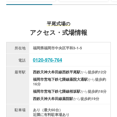
平尾式場の
アクセス・式場情報
所在地
福岡県福岡市中央区平和3-1-5
0120-976-764
電話
最寄駅
西鉄天神大牟田線
西鉄平尾駅
から
徒歩約12分
福岡市営地下鉄七隈線
薬院大通駅
から
徒歩約
16分
福岡市営地下鉄七隈線
桜坂駅
から
徒歩約18分
西鉄天神大牟田線
薬院駅
から
徒歩約19分
駐車場
あり（最大60台）
近隣に有料駐車場あり