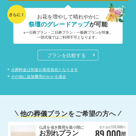
さらに！
お花を増やして晴れやかに
祭壇のグレードアップ
が可能
※一日葬プラン・二日葬プラン・一般葬プランが対象、
一部式場ではご利用不可となります。
プランを比較する
火葬料金は別途お客様負担となります
その他に追加費用がかかる場合
他の葬儀プラン
をご希望の方へ
139,000
仏具を省き費用を最小限に
通常価格
円
89,000
お別れプラン
税抜
円